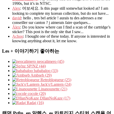
1990s, but it’s in NTSC.
Alex
: 여보세요. Is this page still somewhat looked at? I am
looking to complete my korean collection, but do not have...
david
: hello , tres bel article ! aurais tu des adresses a me
conseiller sur canton ? j aimerais faire quelques...
Álex
: Do you know where can I find a scan of the cartridge’s
sticker? This post is the only site that I saw...
Achoo
: I bought one of these today. If anyone is interested in
knowing anything about it, let me know.
Les + 이야기하기 좋아하는
neocalimero (45)
SP!NZ (44)
bababaloo (33)
Ambseb (29)
Retroblogueur (25)
Jack'o'Lantern (24)
Linanounette (21)
cocole (20)
DIlanNoKaze (17)
Radaj (16)
랜덤 Pr0n,,en,알렉스,,es,카트리지 스티커 스캔을 어