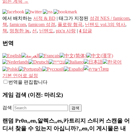
읽는 계속
→
에서 배치하는
서적 & BD
|
태그가 지정된
성경 NES / famicom
,
책
,
famicom
,
famicom 성경
,
플로랑 협곡
,
닌텐도 vol.3의 역사
,
책
,
멍청한 놈
,
선
,
닌텐도
,
pix'n 사랑
|
4
답글
번역
기본 언어로 설정
번역을 편집합니다
게임 검색 (이전: 마리오)
검색
랜덤 Pr0n,,en,알렉스,,es,카트리지 스티커 스캔을 어
디서 찾을 수 있는지 아십니까?,,en,이 게시물은 내