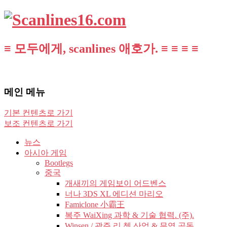
≡ 모두에게, scanlines 애호가. ≡ ≡ ≡ ≡
메인 메뉴
기본 컨텐츠로 가기
보조 컨텐츠로 가기
뉴스
아시아 게임
Bootlegs
중국
개새끼의 게임보이 어드벤스
너나 3DS XL 에디션 마리오
Famiclone 小霸王
복주 WaiXing 과학 & 기술 협력. (주).
Winsen / 광주 리 쳉 산업 & 무역 공동.