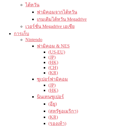
ไต้หวัน
ฟามิคอมจากไต้หวัน
เกมเดิมไต้หวัน Megadrive
เวอร์ชั่น Megadrive เอเชีย
การเก็บ
Nintendo
ฟามิคอม & NES
(US-EU)
(JP)
(HK)
(CH)
(KR)
ซูเปอร์ฟามิคอม
(JP)
(HK)
นินเทนซูเปอร์
(อียู)
(สหรัฐอเมริกา)
(KR)
(รองเท้า)