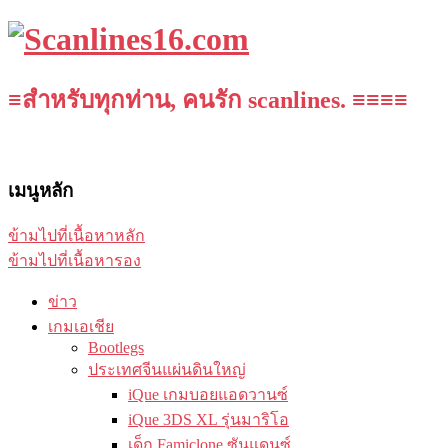
≡สำหรับทุกท่าน, คนรัก scanlines. ≡≡≡≡
เมนูหลัก
ข้ามไปที่เนื้อหาหลัก
ข้ามไปที่เนื้อหารอง
ข่าว
เกมเอเชีย
Bootlegs
ประเทศจีนแผ่นดินใหญ่
iQue เกมบอยแอดวานซ์
iQue 3DS XL รุ่นมาริโอ
เด็ก Famiclone ซันแดนซ์