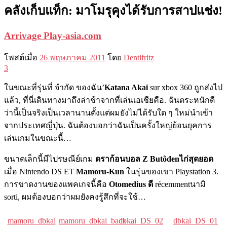
คลังเก็บแท็ก:
มาโมรุคุงได้รับการสาปแช่ง!
Arrivage Play-asia.com
โพสต์เมื่อ
26 พฤษภาคม 2011
โดย
Dentifritz
3
ในขณะที่รุ่นที่ จำกัด ของฉัน’
Katana Akai
sur xbox 360 ถูกส่งไป
แล้ว, ที่นี่เดินทางมาถึงล่าช้าจากที่เล่นเอเชียคือ. ฉันตระหนักดี
ว่านี้เป็นจริงเป็นเวลานานตั้งแต่ผมยังไม่ได้รับใด ๆ ใหม่นำเข้า
จากประเทศญี่ปุ่น. ฉันต้องบอกว่าฉันเป็นครั้งใหญ่ย้อนยุคการ
เล่นเกมในขณะนี้…
ขนาดเล็กนี้มีไปรษณีย์เกม
ดราก้อนบอล Z Butôdenไก่สุดยอด
เมื่อ Nintendo DS ET
Mamoru-Kun
ในรุ่นของเขา Playstation 3.
การขาดงานของแพคเกจนี้คือ
Otomedius ดี
récemmentนามิ
sorti, ผมต้องบอกว่าผมยังคงรู้สึกที่จะใช้…
mamoru_dbkai
mamoru_dbkai_back
dbkai_DS_02
dbkai_DS_01