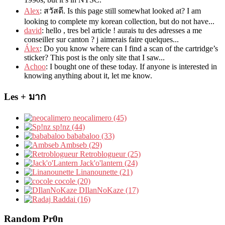
Alex
: สวัสดี.
Is this page still somewhat looked at
?
I am
looking to complete my korean collection
,
but do not have..
.
david
:
hello
,
tres bel article
!
aurais tu des adresses a me
conseiller sur canton
?
j aimerais faire quelques..
.
Álex
: Do you know where can I find a scan of the cartridge’s
sticker? This post is the only site that I saw...
Achoo
: I bought one of these today. If anyone is interested in
knowing anything about it, let me know.
Les + มาก
neocalimero (45)
sp!nz (44)
bababaloo (33)
Ambseb (29)
Retroblogueur (25)
Jack'o'lantern (24)
Linanounette (21)
cocole (20)
DIlanNoKaze (17)
Raddai (16)
Random Pr0n