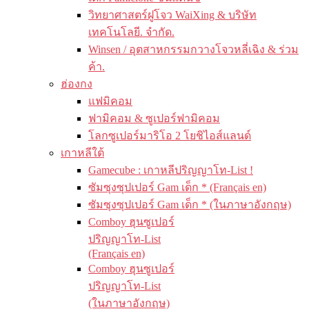
วิทยาศาสตร์ฝูโจว WaiXing & บริษัท
เทคโนโลยี. จำกัด.
Winsen / อุตสาหกรรมกวางโจวหลี่เฉิง & ร่วม
ค้า.
ฮ่องกง
แฟมิคอม
ฟามิคอม & ซูเปอร์ฟามิคอม
โลกซูเปอร์มาริโอ 2 โยชิไอส์แลนด์
เกาหลีใต้
Gamecube : เกาหลีปริญญาโท-List !
ซัมซุงซุปเปอร์ Gam เด็ก * (Français en)
ซัมซุงซุปเปอร์ Gam เด็ก * (ในภาษาอังกฤษ)
Comboy ฮุนซูเปอร์
ปริญญาโท-List
(Français en)
Comboy ฮุนซูเปอร์
ปริญญาโท-List
(ในภาษาอังกฤษ)