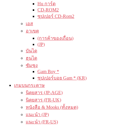
Hu การ์ด
CD-ROM2
ซุปเปอร์ CD-Rom2
เอส
อาเขต
(การค้าของเถื่อน)
(JP)
บันได
ฮุนได
ซัมซุง
Gam Boy *
ซุปเปอร์บอย Gam * (KR)
เกมบนกระดาษ
นิตยสาร (JP-AGE)
นิตยสาร (FR-UK)
หนังสือ & Mooks (ทั้งหมด)
แนะนำ (JP)
แนะนำ (FR-US)