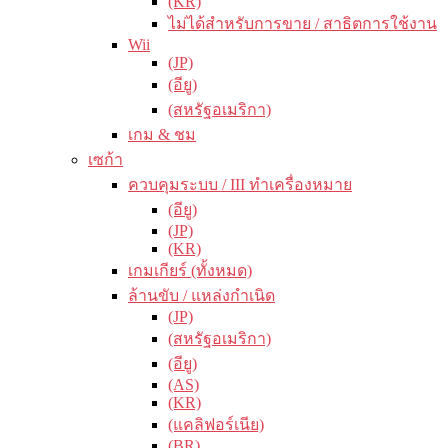
(KR)
ไม่ได้สำหรับการขาย / สาธิตการใช้งาน
Wii
(JP)
(อียู)
(สหรัฐอเมริกา)
เกม & ชม
เซก้า
ควบคุมระบบ / III ทำเครื่องหมาย
(อียู)
(JP)
(KR)
เกมเกียร์ (ทั้งหมด)
ล้านขับ / แหล่งกำเนิด
(JP)
(สหรัฐอเมริกา)
(อียู)
(AS)
(KR)
(แคลิฟอร์เนีย)
(BR)