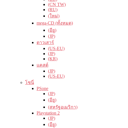
(CN TW)
(RU)
(ใหม่)
mega-CD (ทั้งหมด)
(อียู)
(JP)
ดาวเสาร์
(US-EU)
(JP)
(KR)
แคสต์
(JP)
(US-EU)
โซนี่
PSone
(JP)
(อียู)
(สหรัฐอเมริกา)
Playstation 2
(JP)
(อียู)