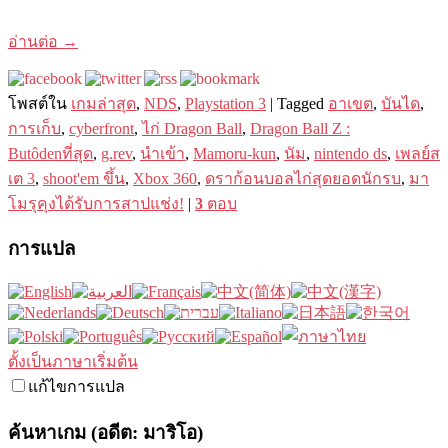
อ่านต่อ
→
โพสต์ใน
เกมล่าสุด
,
NDS
,
Playstation 3
|
Tagged
อาเขต
,
บันได
,
การเก็บ
,
cyberfront
,
ไก่ Dragon Ball
,
Dragon Ball Z :
Butôdenที่สุด
,
g.rev
,
นำเข้า
,
Mamoru-kun
,
นัม
,
nintendo ds
,
เพลย์ส
เต 3
,
shoot'em ขึ้น
,
Xbox 360
,
ดราก้อนบอลไก่สุดยอดนักรบ
,
มา
โมรุคุงได้รับการสาปแช่ง!
|
3
ตอบ
การแปล
ตั้งเป็นภาษาเริ่มต้น
แก้ไขการแปล
ค้นหาเกม (อดีต: มาริโอ)