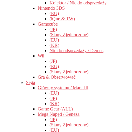
Kolektor / Nie do odsprzedaży
Nintendo 3DS
(EU)
(iQue & TW)
Gamecube
(JP)
(Stany Zjednoczone)
(EU)
(KR)
Nie do odsprzedaży / Demos
Wii
(JP)
(EU)
(Stany Zjednoczone)
Gra & Obserwować
Sega
Główny systemu / Mark III
(EU)
(JP)
(KR)
Game Gear (ALL)
Mega Napęd / Geneza
(JP)
(Stany Zjednoczone)
(EU)