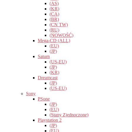
(AS)
(KR)
(CA)
(BR)
(CN TW)
(RU)
(NOWOŚĆ)
Mega-CD (ALL)
(EU)
(JP)
Saturn
(US-EU)
(JP)
(KR)
Dreamcast
(JP)
(US-EU)
Sony
PSone
(JP)
(EU)
(Stany Zjednoczone)
Playstation 2
(JP)
(EU)