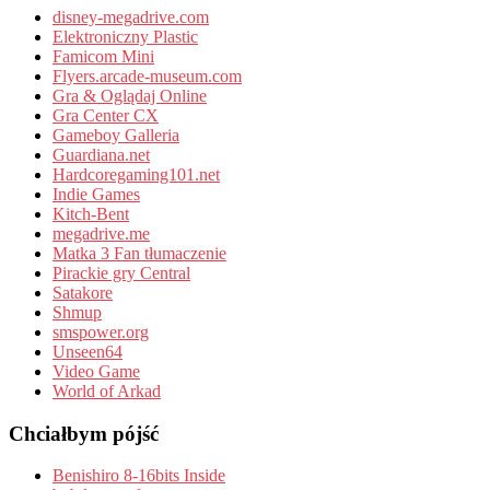
disney-megadrive.com
Elektroniczny Plastic
Famicom Mini
Flyers.arcade-museum.com
Gra & Oglądaj Online
Gra Center CX
Gameboy Galleria
Guardiana.net
Hardcoregaming101.net
Indie Games
Kitch-Bent
megadrive.me
Matka 3 Fan tłumaczenie
Pirackie gry Central
Satakore
Shmup
smspower.org
Unseen64
Video Game
World of Arkad
Chciałbym pójść
Benishiro 8-16bits Inside