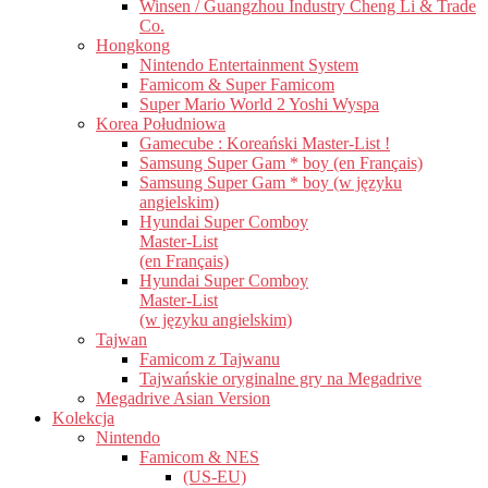
Winsen / Guangzhou Industry Cheng Li & Trade
Co.
Hongkong
Nintendo Entertainment System
Famicom & Super Famicom
Super Mario World 2 Yoshi Wyspa
Korea Południowa
Gamecube : Koreański Master-List !
Samsung Super Gam * boy (en Français)
Samsung Super Gam * boy (w języku
angielskim)
Hyundai Super Comboy
Master-List
(en Français)
Hyundai Super Comboy
Master-List
(w języku angielskim)
Tajwan
Famicom z Tajwanu
Tajwańskie oryginalne gry na Megadrive
Megadrive Asian Version
Kolekcja
Nintendo
Famicom & NES
(US-EU)