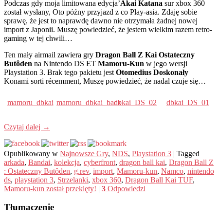
Podczas gdy moja limitowana edycja’
Akai Katana
sur xbox 360
został wysłany, Oto późny przyjazd z co Play-asia. Zdaję sobie
sprawę, że jest to naprawdę dawno nie otrzymała żadnej nowej
import z Japonii. Muszę powiedzieć, że jestem wielkim razem retro-
gaming w tej chwili…
Ten mały airmail zawiera gry
Dragon Ball Z Kai Ostateczny
Butôden
na Nintendo DS ET
Mamoru-Kun
w jego wersji
Playstation 3. Brak tego pakietu jest
Otomedius Doskonały
Konami sorti récemment, Muszę powiedzieć, że nadal czuje się…
mamoru_dbkai
mamoru_dbkai_back
dbkai_DS_02
dbkai_DS_01
Czytaj dalej
→
Opublikowany w
Najnowsze Gry
,
NDS
,
Playstation 3
|
Tagged
arkada
,
Bandai
,
kolekcja
,
cyberfront
,
dragon ball kai
,
Dragon Ball Z
: Ostateczny Butôden
,
g.rev
,
import
,
Mamoru-kun
,
Namco
,
nintendo
ds
,
playstation 3
,
Strzelanki
,
xbox 360
,
Dragon Ball Kai TUF
,
Mamoru-kun został przeklęty!
|
3
Odpowiedzi
Tłumaczenie