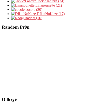
Jack'o'lantern (24)
Linanounette (21)
cocole (20)
DIlanNoKaze (17)
Raddai (16)
Random Pr0n
Odkryć