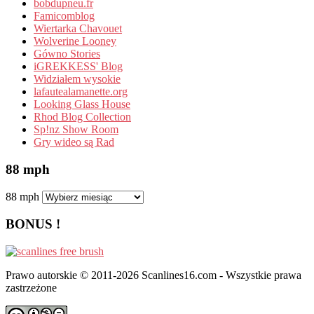
bobdupneu.fr
Famicomblog
Wiertarka Chavouet
Wolverine Looney
Gówno Stories
iGREKKESS' Blog
Widziałem wysokie
lafautealamanette.org
Looking Glass House
Rhod Blog Collection
Sp!nz Show Room
Gry wideo są Rad
88 mph
88 mph
BONUS !
Prawo autorskie © 2011-2026 Scanlines16.com - Wszystkie prawa
zastrzeżone