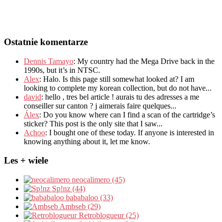
Ostatnie komentarze
Dennis Tamayo
:
My country had the Mega Drive back in the
1990s
,
but it’s in NTSC
.
Alex
: Halo.
Is this page still somewhat looked at
?
I am
looking to complete my korean collection
,
but do not have..
.
david
:
hello
,
tres bel article
!
aurais tu des adresses a me
conseiller sur canton
?
j aimerais faire quelques..
.
Álex
: Do you know where can I find a scan of the cartridge’s
sticker? This post is the only site that I saw...
Achoo
: I bought one of these today. If anyone is interested in
knowing anything about it, let me know.
Les + wiele
neocalimero (45)
Sp!nz (44)
bababaloo (33)
Ambseb (29)
Retroblogueur (25)