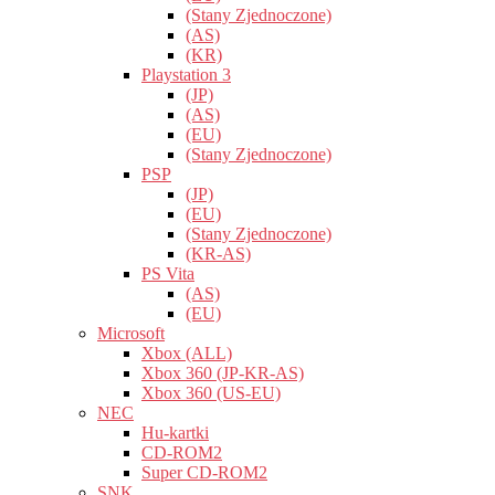
(Stany Zjednoczone)
(AS)
(KR)
Playstation 3
(JP)
(AS)
(EU)
(Stany Zjednoczone)
PSP
(JP)
(EU)
(Stany Zjednoczone)
(KR-AS)
PS Vita
(AS)
(EU)
Microsoft
Xbox (ALL)
Xbox 360 (JP-KR-AS)
Xbox 360 (US-EU)
NEC
Hu-kartki
CD-ROM2
Super CD-ROM2
SNK