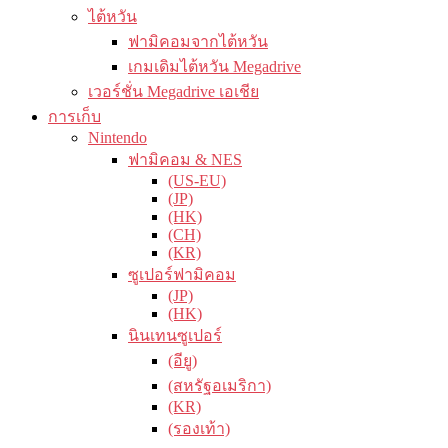
ไต้หวัน
ฟามิคอมจากไต้หวัน
เกมเดิมไต้หวัน Megadrive
เวอร์ชั่น Megadrive เอเชีย
การเก็บ
Nintendo
ฟามิคอม & NES
(US-EU)
(JP)
(HK)
(CH)
(KR)
ซูเปอร์ฟามิคอม
(JP)
(HK)
นินเทนซูเปอร์
(อียู)
(สหรัฐอเมริกา)
(KR)
(รองเท้า)