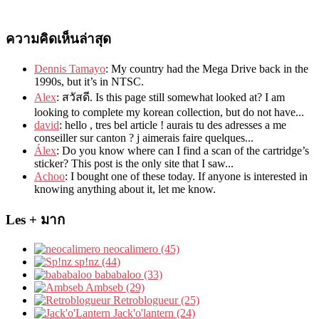
ความคิดเห็นล่าสุด
Dennis Tamayo
:
My country had the Mega Drive back in the
1990s
,
but it’s in NTSC
.
Alex
: สวัสดี.
Is this page still somewhat looked at
?
I am
looking to complete my korean collection
,
but do not have..
.
david
:
hello
,
tres bel article
!
aurais tu des adresses a me
conseiller sur canton
?
j aimerais faire quelques..
.
Álex
: Do you know where can I find a scan of the cartridge’s
sticker? This post is the only site that I saw...
Achoo
: I bought one of these today. If anyone is interested in
knowing anything about it, let me know.
Les + มาก
neocalimero (45)
sp!nz (44)
bababaloo (33)
Ambseb (29)
Retroblogueur (25)
Jack'o'lantern (24)