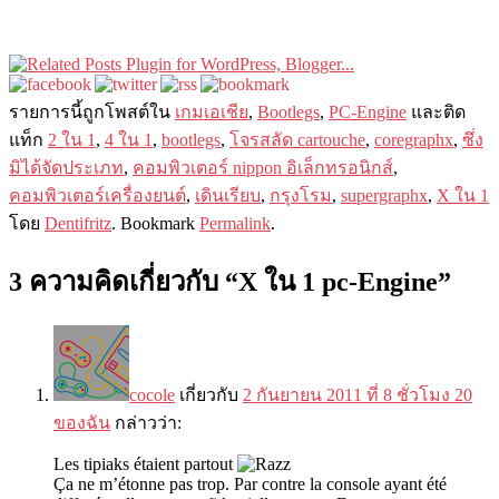
รายการนี​​้ถูกโพสต์ใน
เกมเอเชีย
,
Bootlegs
,
PC-Engine
และติด
แท็ก
2 ใน 1
,
4 ใน 1
,
bootlegs
,
โจรสลัด cartouche
,
coregraphx
,
ซึ่ง
มิได้จัดประเภท
,
คอมพิวเตอร์ nippon อิเล็กทรอนิกส์
,
คอมพิวเตอร์เครื่องยนต์
,
เดินเรียบ
,
กรุงโรม
,
supergraphx
,
X ใน 1
โดย
Dentifritz
. Bookmark
Permalink
.
3 ความคิดเกี่ยวกับ “
X ใน 1 pc-Engine
”
cocole
เกี่ยวกับ
2 กันยายน 2011 ที่ 8 ชั่วโมง 20
ของฉัน
กล่าวว่า:
Les tipiaks étaient partout
Ça ne m’étonne pas trop. Par contre la console ayant été