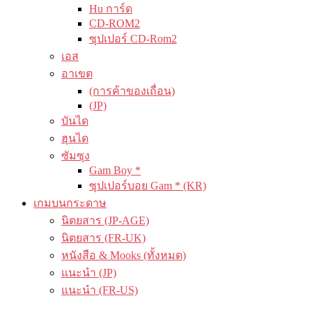
Hu การ์ด
CD-ROM2
ซุปเปอร์ CD-Rom2
เอส
อาเขต
(การค้าของเถื่อน)
(JP)
บันได
ฮุนได
ซัมซุง
Gam Boy *
ซุปเปอร์บอย Gam * (KR)
เกมบนกระดาษ
นิตยสาร (JP-AGE)
นิตยสาร (FR-UK)
หนังสือ & Mooks (ทั้งหมด)
แนะนำ (JP)
แนะนำ (FR-US)