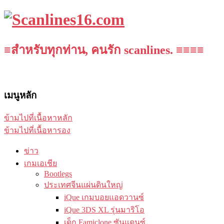
≡สำหรับทุกท่าน, คนรัก scanlines. ≡≡≡≡
เมนูหลัก
ข้ามไปที่เนื้อหาหลัก
ข้ามไปที่เนื้อหารอง
ข่าว
เกมเอเชีย
Bootlegs
ประเทศจีนแผ่นดินใหญ่
iQue เกมบอยแอดวานซ์
iQue 3DS XL รุ่นมาริโอ
เด็ก Famiclone ซันแดนซ์