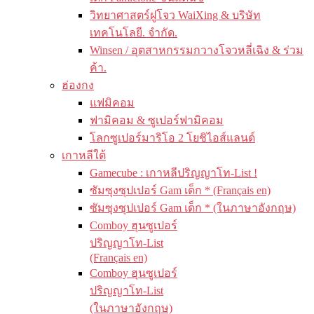
วิทยาศาสตร์ฝูโจว WaiXing & บริษัท
เทคโนโลยี. จำกัด.
Winsen / อุตสาหกรรมกวางโจวหลี่เฉิง & ร่วม
ค้า.
ฮ่องกง
แฟมิคอม
ฟามิคอม & ซูเปอร์ฟามิคอม
โลกซูเปอร์มาริโอ 2 โยชิไอส์แลนด์
เกาหลีใต้
Gamecube : เกาหลีปริญญาโท-List !
ซัมซุงซุปเปอร์ Gam เด็ก * (Français en)
ซัมซุงซุปเปอร์ Gam เด็ก * (ในภาษาอังกฤษ)
Comboy ฮุนซูเปอร์
ปริญญาโท-List
(Français en)
Comboy ฮุนซูเปอร์
ปริญญาโท-List
(ในภาษาอังกฤษ)