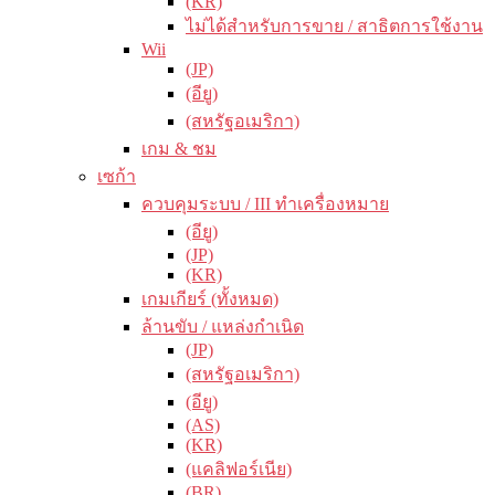
(KR)
ไม่ได้สำหรับการขาย / สาธิตการใช้งาน
Wii
(JP)
(อียู)
(สหรัฐอเมริกา)
เกม & ชม
เซก้า
ควบคุมระบบ / III ทำเครื่องหมาย
(อียู)
(JP)
(KR)
เกมเกียร์ (ทั้งหมด)
ล้านขับ / แหล่งกำเนิด
(JP)
(สหรัฐอเมริกา)
(อียู)
(AS)
(KR)
(แคลิฟอร์เนีย)
(BR)