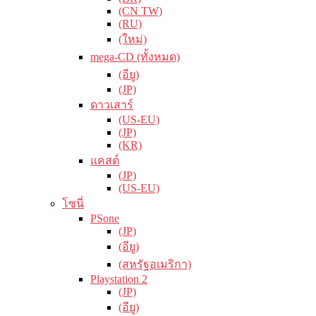
(CN TW)
(RU)
(ใหม่)
mega-CD (ทั้งหมด)
(อียู)
(JP)
ดาวเสาร์
(US-EU)
(JP)
(KR)
แคสต์
(JP)
(US-EU)
โซนี่
PSone
(JP)
(อียู)
(สหรัฐอเมริกา)
Playstation 2
(JP)
(อียู)