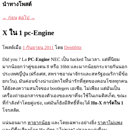
นำทางโพสต์
←
ก่อน
ต่อไป
→
X ใน 1 pc-Engine
โพสต์เมื่อ
1 กันยายน 2011
โดย
Dentifritz
Did you ?
La
PC-Engine
NEC เป็น hacked ในเวลา. แต่ที่นิยม
มากน้อยกว่าคู่ของตน 8 หรือ 16bit และมากน้อยกระจายกันนอก
ประเทศญี่ปุ่น (ฝรั่งเศส, สหราชอาณาจักรและสหรัฐอเมริกามีข้อ
ยกเว้น), มันค่อนข้างน่าแปลกใจที่น่ารักที่สุดของคอนโซลทุกคน
ได้ยังคงความสนใจของ bootlegers เอเชีย. ไม่เพียง แต่มันเป็น
เครื่องถ่ายเอกสารของตัวเองของเขาที่จะใช้ในเกมดิสเก็ต, ขณะ
ที่กำลังทำโดยคู่แข่ง, แต่มันก็ยังมีสิทธิ์ที่จะได้
Hu-X การ์ดใน 1
โจรสลัด.
แน่นอนมาก
หายากน้อย
และโดยเฉพาะอย่างยิ่ง
ราคาไม่แพง
และมีชื่อเสียงน้อย
Hu-บัตร
“ไม่ขาย”
ปรากฏแก่เพื่อน