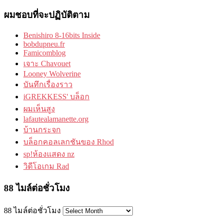
ผมชอบที่จะปฏิบัติตาม
Benishiro 8-16bits Inside
bobdupneu.fr
Famicomblog
เจาะ Chavouet
Looney Wolverine
บันทึกเรื่องราว
iGREKKESS' บล็อก
ผมเห็นสูง
lafautealamanette.org
บ้านกระจก
บล็อกคอลเลกชันของ Rhod
sp!ห้องแสดง nz
วิดีโอเกม Rad
88 ไมล์ต่อชั่วโมง
88 ไมล์ต่อชั่วโมง