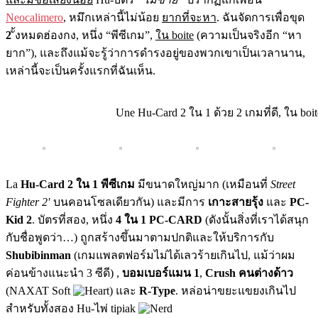
Neocalimero
, หมึกเหล่านี้ไม่น้อย
ยากที่จะหา
. ฉันจัดการเพื่อขุด
2
ั้งหมดฮ่องกง, หนึ่ง “พีซีเกม”,
ใน boite
(ความเป็นจริงอีก “หา
ยาก”), และถึงแม้จะรู้ว่าการดำรงอยู่ของพวกเขาเป็นเวลานาน,
เหล่านี้จะเป็นครั้งแรกที่ฉันเห็น.
Une Hu-Card 2 ใน 1 ด้วย 2 เกมที่ดี, ใน boit
La
Hu-Card 2 ใน 1 พีซีเกม
มีขนาดใหญ่มาก (เหมือนที่
Street
Fighter 2′
บนคอนโซลเดียวกัน) และมีการ
เกาะสายรุ้ง
และ
PC-
Kid 2
. บัตรที่สอง, หนึ่ง
4 ใน 1 PC-CARD
(ดังนั้นสิ่งที่เราได้สนุก
กับชื่อพูดว่า…) ถูกสร้างขึ้นมาตามปกติและให้บริการกับ
Shubibinman
(เกมแพลตฟอร์มไม่ได้เลวร้ายเกินไป, แม้ว่าผม
ค่อนข้างแนะนำ 3 ซีดี) ,
บอมเบอร์แมน 1
,
Crush คนต่างด้าว
(NAXAT Soft
) และ
R-Type
. หล่อน่าขยะแขยงเกินไป
สำหรับทั้งสอง Hu-ไพ่ tipiak