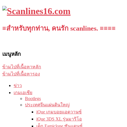
≡สำหรับทุกท่าน, คนรัก scanlines. ≡≡≡≡
เมนูหลัก
ข้ามไปที่เนื้อหาหลัก
ข้ามไปที่เนื้อหารอง
ข่าว
เกมเอเชีย
Bootlegs
ประเทศจีนแผ่นดินใหญ่
iQue เกมบอยแอดวานซ์
iQue 3DS XL รุ่นมาริโอ
เด็ก Famiclone ซันแดนซ์