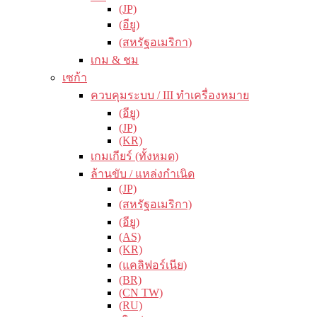
(JP)
(อียู)
(สหรัฐอเมริกา)
เกม & ชม
เซก้า
ควบคุมระบบ / III ทำเครื่องหมาย
(อียู)
(JP)
(KR)
เกมเกียร์ (ทั้งหมด)
ล้านขับ / แหล่งกำเนิด
(JP)
(สหรัฐอเมริกา)
(อียู)
(AS)
(KR)
(แคลิฟอร์เนีย)
(BR)
(CN TW)
(RU)