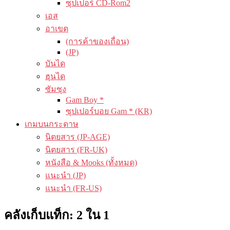
ซุปเปอร์ CD-Rom2
เอส
อาเขต
(การค้าของเถื่อน)
(JP)
บันได
ฮุนได
ซัมซุง
Gam Boy *
ซุปเปอร์บอย Gam * (KR)
เกมบนกระดาษ
นิตยสาร (JP-AGE)
นิตยสาร (FR-UK)
หนังสือ & Mooks (ทั้งหมด)
แนะนำ (JP)
แนะนำ (FR-US)
คลังเก็บแท็ก:
2 ใน 1