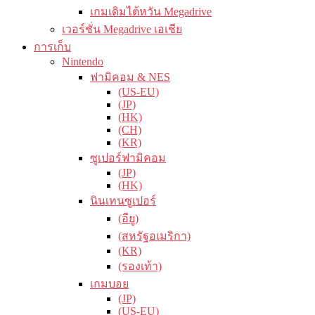
เกมเดิมไต้หวัน Megadrive
เวอร์ชั่น Megadrive เอเชีย
การเก็บ
Nintendo
ฟามิคอม & NES
(US-EU)
(JP)
(HK)
(CH)
(KR)
ซูเปอร์ฟามิคอม
(JP)
(HK)
นินเทนซูเปอร์
(อียู)
(สหรัฐอเมริกา)
(KR)
(รองเท้า)
เกมบอย
(JP)
(US-EU)