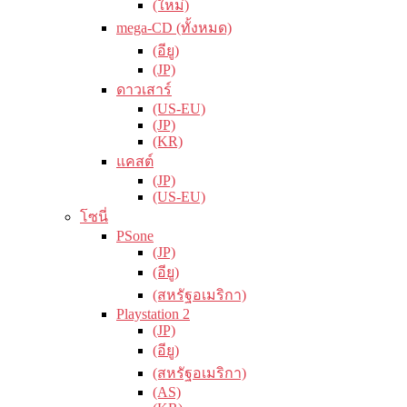
(ใหม่)
mega-CD (ทั้งหมด)
(อียู)
(JP)
ดาวเสาร์
(US-EU)
(JP)
(KR)
แคสต์
(JP)
(US-EU)
โซนี่
PSone
(JP)
(อียู)
(สหรัฐอเมริกา)
Playstation 2
(JP)
(อียู)
(สหรัฐอเมริกา)
(AS)