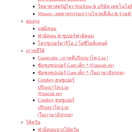
วิทยาศาสตร์ฝูโจว WaiXing & บริษัท เทคโนโลยี
Winsen / อุตสาหกรรมกวางโจวหลี่เฉิง & ร่วมค้
ฮ่องกง
แฟมิคอม
ฟามิคอม & ซูเปอร์ฟามิคอม
โลกซูเปอร์มาริโอ 2 โยชิไอส์แลนด์
เกาหลีใต้
Gamecube : เกาหลีปริญญาโท-List !
ซัมซุงซุปเปอร์ Gam เด็ก * (Français en)
ซัมซุงซุปเปอร์ Gam เด็ก * (ในภาษาอังกฤษ)
Comboy ฮุนซูเปอร์
ปริญญาโท-List
(Français en)
Comboy ฮุนซูเปอร์
ปริญญาโท-List
(ในภาษาอังกฤษ)
ไต้หวัน
ฟามิคอมจากไต้หวัน