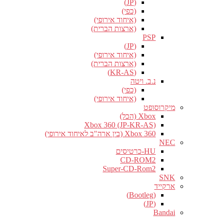
(JP)
(כפי)
(איחוד אירופי)
(ארצות הברית)
PSP
(JP)
(איחוד אירופי)
(ארצות הברית)
(KR-AS)
נ.ב. ויטה
(כפי)
(איחוד אירופי)
מיקרוסופט
Xbox (הכל)
Xbox 360 (JP-KR-AS)
Xbox 360 (בין ארה"ב לאיחוד אירופי)
NEC
HU-כרטיסים
CD-ROM2
Super-CD-Rom2
SNK
ארקייד
(Bootleg)
(JP)
Bandai