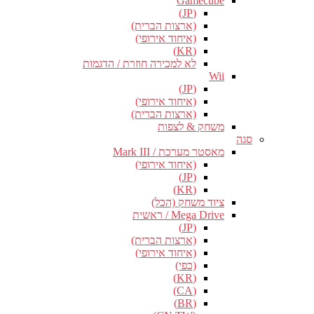
Gamecube
(JP)
(ארצות הברית)
(איחוד אירופי)
(KR)
לא למכירה חוזרת / הדגמות
Wii
(JP)
(איחוד אירופי)
(ארצות הברית)
משחק & לצפות
סגה
מאסטר מערכת / Mark III
(איחוד אירופי)
(JP)
(KR)
ציוד משחק (הכל)
Mega Drive / ראשית
(JP)
(ארצות הברית)
(איחוד אירופי)
(כפי)
(KR)
(CA)
(BR)