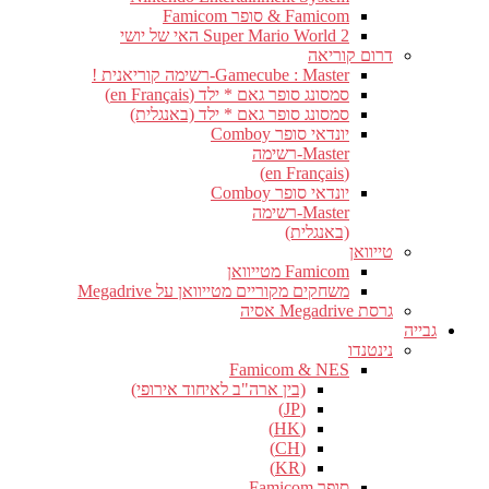
Famicom & סופר Famicom
Super Mario World 2 האי של יושי
דרום קוריאה
Gamecube : Master-רשימה קוריאנית !
סמסונג סופר גאם * ילד (en Français)
סמסונג סופר גאם * ילד (באנגלית)
יונדאי סופר Comboy
Master-רשימה
(en Français)
יונדאי סופר Comboy
Master-רשימה
(באנגלית)
טייוואן
Famicom מטייוואן
משחקים מקוריים מטייוואן על Megadrive
גרסת Megadrive אסיה
גבייה
נינטנדו
Famicom & NES
(בין ארה"ב לאיחוד אירופי)
(JP)
(HK)
(CH)
(KR)
סופר Famicom