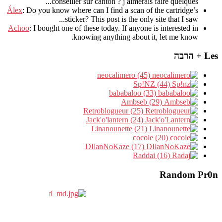
.
conseiller sur canton
?
j aimerais faire quelques..
Álex
: Do you know where can I find a scan of the cartridge’s
sticker? This post is the only site that I saw...
Achoo
: I bought one of these today. If anyone is interested in
knowing anything about it, let me know.
Les + הרבה
neocalimero (45)
Sp!NZ (44)
bababaloo (33)
Ambseb (29)
Retroblogueur (25)
Jack'o'lantern (24)
Linanounette (21)
cocole (20)
DIlanNoKaze (17)
Raddai (16)
Random Pr0n