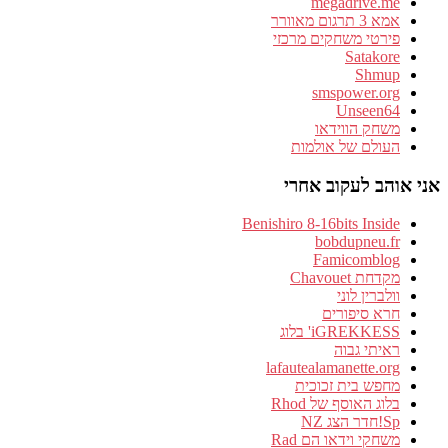
megadrive.me
אמא 3 תרגום מאוורר
פירטי משחקים מרכזי
Satakore
Shmup
smspower.org
Unseen64
משחק הווידאו
העולם של אולמות
אני אוהב לעקוב אחרי
Benishiro 8-16bits Inside
bobdupneu.fr
Famicomblog
מקדחת Chavouet
וולברין לוני
חרא סיפורים
iGREKKESS' בלוג
ראיתי גבוה
lafautealamanette.org
מחפש בית זכוכית
בלוג האוסף של Rhod
Sp!חדר הצג NZ
משחקי וידאו הם Rad