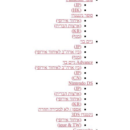
(JP)
(HK)
סופר נינטנדו
(איחוד אירופי)
(ארצות הברית)
(KR)
(מגף)
גיים בוי
(JP)
(בין ארה"ב לאיחוד אירופי)
(מגף)
Advance גיים בוי
(בין ארה"ב לאיחוד אירופי)
(JP)
(CN)
Nintendo DS
(JP)
(ארצות הברית)
(איחוד אירופי)
(KR)
אספן / לא למכירה חוזרת
נינטנדו 3DS
(איחוד אירופי)
(ique & TW)