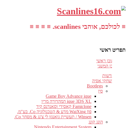
≡ לכולכם, אוהבי scanlines. ≡ ≡ ≡ ≡
תפריט ראשי
עבור לתוכן ראשי
דלג לתוכן המשני
חדשות
משחקי אסיה
Bootlegs
סין
Game Boy Advance ique
ique 3DS XL המהדורה מריו
Famiclone קאסידי וסאנדנס קיד
פוז WaiXing מדע & הטכנולוגיה Co. בע"מ.
Winsen / תעשיית גואנגזו לי צ'נג & מסחר Co.
הונג קונג
Nintendo Entertainment System