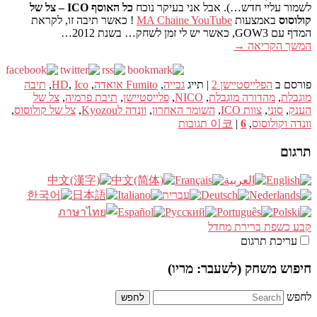
לשמור עליי חדש…). אבל אני בעיקר נוכח
כל האוסף ICO – צל של
קולוסוס
באמצעות
MA Chaine YouTube
! כאשר תיבה זו, לקראת
המדף עם GOW3, כאשר יש לי זמן לשחק… בשנת 2012…
המשך הקריאה
→
פורסם ב
הפלייסטיישן 2
|
תייג
גבייה
,
Fumito אואדה
,
Ico
,
HD
,
תיבה
מוגבלת
,
מהדורה מוגבלת
,
NICO
,
פלייסטיישן
,
תיבת פרמיה
,
צל של
הענק
,
סוני
,
צוות ICO
,
השומר האחרון
,
וונדה לKyozou
,
צל של קולוסוס
,
וונדה וקולוסוס
,
6
|
이코
תגובות
תרגום
קבע כשפת ברירת מחדל
עריכת תרגום
חיפוש משחק (לשעבר: מריו)
לחפש