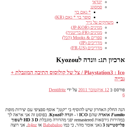
יונדאי
סמסונג
* גאם בוי
סופר בוי * גאם (KR)
משחקים על נייר
מגזינים (JP-KOR)
מגזינים (FR-בריטניה)
ספרים & Mooks (הכל)
מדריכים (JP)
מדריכים (FR-US)
ארכיון תג:
וונדה לKyozou
Playstation3 : Ico / צל של קולוסוס התיבה המוגבלת +
גבייה
פורסם ב
12 אוקטובר 2011
על ידי
Dentifritz
6
הנה החלק האחרון שיש להוסיף בי “
קטן
” אוסף ספציפי עם יצירות מופת
Fumito אואדה
שהם
ICO
ו -
וונדה לKyozō
. בפוסט זה אני אראה לך
במהירות גירסאות remastered יפני מהדורה מוגבלת
HD 3 D ​​לשפוך
פלייסטיישן 3
(אני אומר מהר, כי כמו
Bababaloo
או
fr4nz
, אני רוצה