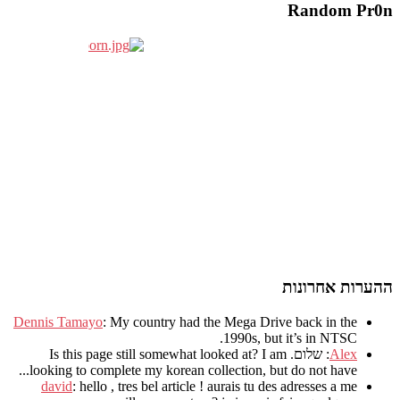
Random Pr0n
ההערות אחרונות
Dennis Tamayo
:
My country had the Mega Drive back in the
.
1990s
,
but it’s in NTSC
Alex
: שלום.
I am
?
Is this page still somewhat looked at
.
looking to complete my korean collection
,
but do not have..
david
:
hello
,
tres bel article
!
aurais tu des adresses a me