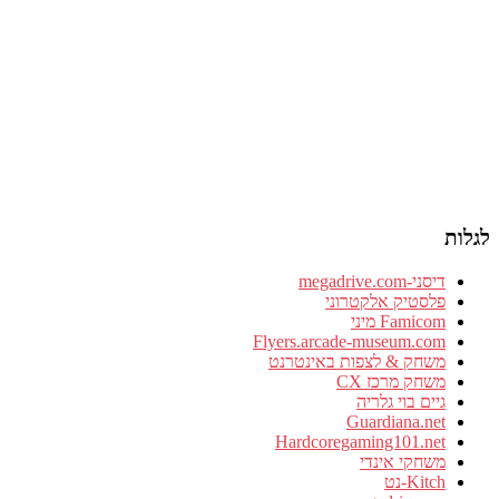
לגלות
דיסני-megadrive.com
פלסטיק אלקטרוני
Famicom מיני
Flyers.arcade-museum.com
משחק & לצפות באינטרנט
משחק מרכז CX
גיים בוי גלריה
Guardiana.net
Hardcoregaming101.net
משחקי אינדי
Kitch-נט