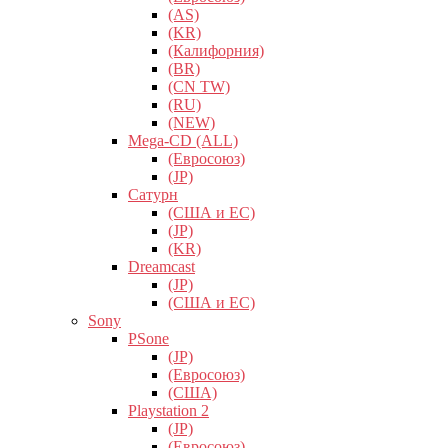
(AS)
(KR)
(Калифорния)
(BR)
(CN TW)
(RU)
(NEW)
Mega-CD (ALL)
(Евросоюз)
(JP)
Сатурн
(США и ЕС)
(JP)
(KR)
Dreamcast
(JP)
(США и ЕС)
Sony
PSone
(JP)
(Евросоюз)
(США)
Playstation 2
(JP)
(Евросоюз)