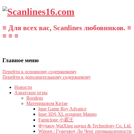
≡ Для всех вас, Scanlines любовников. ≡
≡ ≡ ≡
Главное меню
Перейти к основному содержимому
Перейти к дополнительному содержимому
Новости
Азиатские игры
Bootlegs
Материковом Китае
Ique Game Boy Advance
Ique 3DS XL издание Марио
Famiclone 小霸王
Фучжоу WaiXing науки & Technology Co. Ltd.
Winsen / Гуанчжоу Ли Ченг промышленности