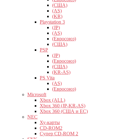
(США)
(AS)
(KR)
Playstation 3
(JP)
(AS)
(Евросоюз)
(США)
PSP
(JP)
(Евросоюз)
(США)
(KR-AS)
PS Vita
(AS)
(Евросоюз)
Microsoft
Xbox (ALL)
Xbox 360 (JP-KR-AS)
Xbox 360 (США и ЕС)
NEC
Ху-карты
CD-ROM2
Супер CD-ROM 2