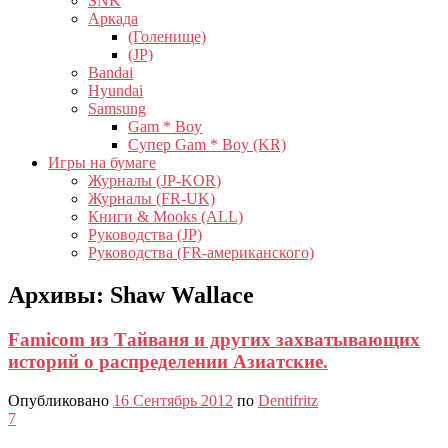
SNK
Аркада
(Голенище)
(JP)
Bandai
Hyundai
Samsung
Gam * Boy
Супер Gam * Boy (KR)
Игры на бумаге
Журналы (JP-KOR)
Журналы (FR-UK)
Книги & Mooks (ALL)
Руководства (JP)
Руководства (FR-американского)
Архивы:
Shaw Wallace
Famicom из Тайваня и других захватывающих
историй о распределении Азиатские.
Опубликовано
16 Сентябрь 2012
по
Dentifritz
7