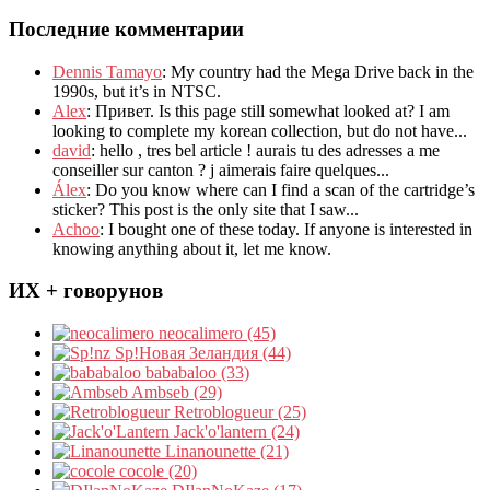
Последние комментарии
Dennis Tamayo
:
My country had the Mega Drive back in the
1990s
,
but it’s in NTSC
.
Alex
: Привет.
Is this page still somewhat looked at
?
I am
looking to complete my korean collection
,
but do not have..
.
david
:
hello
,
tres bel article
!
aurais tu des adresses a me
conseiller sur canton
?
j aimerais faire quelques..
.
Álex
: Do you know where can I find a scan of the cartridge’s
sticker? This post is the only site that I saw...
Achoo
: I bought one of these today. If anyone is interested in
knowing anything about it, let me know.
ИХ + говорунов
neocalimero (45)
Sp!Новая Зеландия (44)
bababaloo (33)
Ambseb (29)
Retroblogueur (25)
Jack'o'lantern (24)
Linanounette (21)
cocole (20)