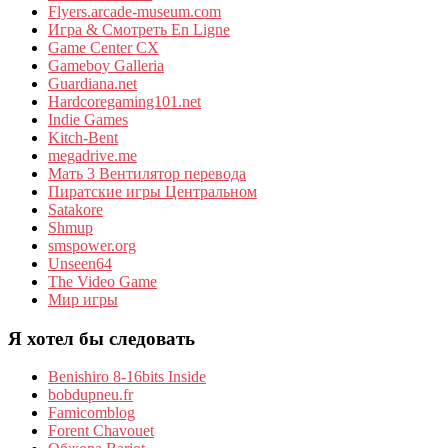
Flyers.arcade-museum.com
Игра & Смотреть En Ligne
Game Center CX
Gameboy Galleria
Guardiana.net
Hardcoregaming101.net
Indie Games
Kitch-Bent
megadrive.me
Мать 3 Вентилятор перевода
Пиратские игры Центральном
Satakore
Shmup
smspower.org
Unseen64
The Video Game
Мир игры
Я хотел бы следовать
Benishiro 8-16bits Inside
bobdupneu.fr
Famicomblog
Forent Chavouet