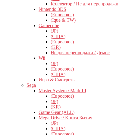
Коллектор / Не для перепродажи
Nintendo 3DS
(Евросоюз)
(Ique & TW)
Gamecube
(JP)
(США)
(Евросоюз)
(KR)
Не для перепродажи / Демос
Wii
(JP)
(Евросоюз)
(США)
Игра & Смотреть
Sega
Master System / Mark III
(Евросоюз)
(JP)
(KR)
Game Gear (ALL)
Mega Drive / Книга Бытия
(JP)
(США)
(Евросоюз)