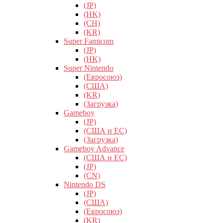
(JP)
(HK)
(CH)
(KR)
Super Famicom
(JP)
(HK)
Super Nintendo
(Евросоюз)
(США)
(KR)
(Загрузка)
Gameboy
(JP)
(США и ЕС)
(Загрузка)
Gameboy Advance
(США и ЕС)
(JP)
(CN)
Nintendo DS
(JP)
(США)
(Евросоюз)
(KR)