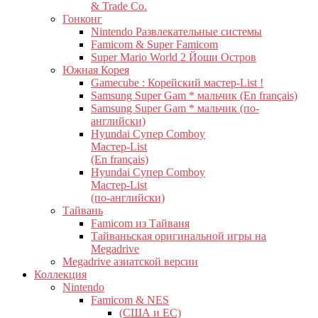
& Trade Co.
Гонконг
Nintendo Развлекательные системы
Famicom & Super Famicom
Super Mario World 2 Йоши Остров
Южная Корея
Gamecube : Корейский мастер-List !
Samsung Super Gam * мальчик (En français)
Samsung Super Gam * мальчик (по-
английски)
Hyundai Супер Comboy
Мастер-List
(En français)
Hyundai Супер Comboy
Мастер-List
(по-английски)
Тайвань
Famicom из Тайваня
Тайваньская оригинальной игры на
Megadrive
Megadrive азиатской версии
Коллекция
Nintendo
Famicom & NES
(США и ЕС)