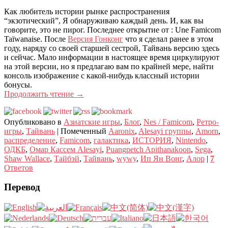
Как любитель истории рынке распространения
“экзотический”, Я обнаруживаю каждый день. И, как вы
говорите, это не пирог. Последнее открытие от : Une Famicom
Taïwanaise. После
Версия Гонконг
что я сделал ранее в этом
году, наряду со своей старшей сестрой, Тайвань версию здесь
и сейчас. Мало информации в настоящее время циркулируют
на этой версии, но я предлагаю вам по крайней мере, найти
консоль изображение с какой-нибудь классный истории
бонусы.
Продолжить чтение
→
Опубликовано в
Азиатские игры
,
Блог
,
Nes / Famicom
,
Ретро-
игры
,
Тайвань
|
Помеченный
Aaronix
,
Alesayi группы
,
Amorn
,
распределение
,
Famicom
,
галактика
,
ИСТОРИЯ
,
Nintendo
,
ОДКБ
,
Омар Кассем Alesayi
,
Puangpetch Apithanakoon
,
Sega
,
Shaw Wallace
,
Тайбэй
,
Тайвань
,
wywy
,
Ип Ян Вонг
,
Алор
|
7
Ответов
Перевод