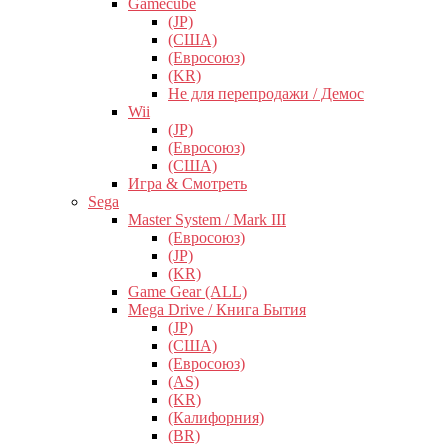
Gamecube
(JP)
(США)
(Евросоюз)
(KR)
Не для перепродажи / Демос
Wii
(JP)
(Евросоюз)
(США)
Игра & Смотреть
Sega
Master System / Mark III
(Евросоюз)
(JP)
(KR)
Game Gear (ALL)
Mega Drive / Книга Бытия
(JP)
(США)
(Евросоюз)
(AS)
(KR)
(Калифорния)
(BR)