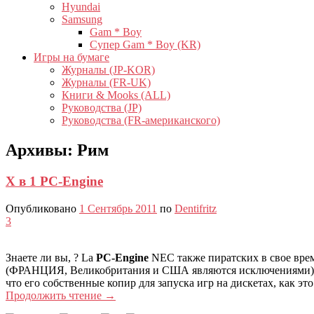
Hyundai
Samsung
Gam * Boy
Супер Gam * Boy (KR)
Игры на бумаге
Журналы (JP-KOR)
Журналы (FR-UK)
Книги & Mooks (ALL)
Руководства (JP)
Руководства (FR-американского)
Архивы:
Рим
X в 1 PC-Engine
Опубликовано
1 Сентябрь 2011
по
Dentifritz
3
Знаете ли вы, ?
La
PC-Engine
NEC также пиратских в свое врем
(ФРАНЦИЯ, Великобритания и США являются исключениями), эт
что его собственные копир для запуска игр на дискетах, как эт
Продолжить чтение
→