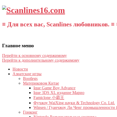
≡ Для всех вас, Scanlines любовников. ≡ 
Главное меню
Перейти к основному содержимому
Перейти к дополнительному содержимому
Новости
Азиатские игры
Bootlegs
Материковом Китае
Ique Game Boy Advance
Ique 3DS XL издание Марио
Famiclone 小霸王
Фучжоу WaiXing науки & Technology Co. Ltd.
Winsen / Гуанчжоу Ли Ченг промышленности &
Гонконг
Nintendo Развлекательные системы