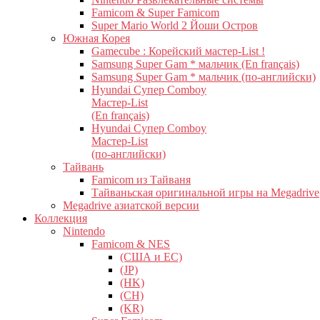
Famicom & Super Famicom
Super Mario World 2 Йоши Остров
Южная Корея
Gamecube : Корейский мастер-List !
Samsung Super Gam * мальчик (En français)
Samsung Super Gam * мальчик (по-английски)
Hyundai Супер Comboy
Мастер-List
(En français)
Hyundai Супер Comboy
Мастер-List
(по-английски)
Тайвань
Famicom из Тайваня
Тайваньская оригинальной игры на Megadrive
Megadrive азиатской версии
Коллекция
Nintendo
Famicom & NES
(США и ЕС)
(JP)
(HK)
(CH)
(KR)