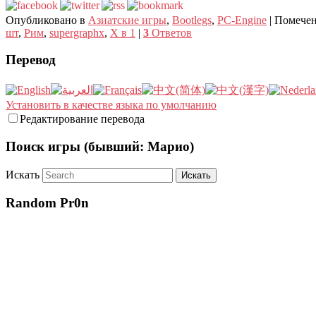
Опубликовано в
Азиатские игры
,
Bootlegs
,
PC-Engine
|
Помече
шт
,
Рим
,
supergraphx
,
X в 1
|
3
Ответов
Перевод
Установить в качестве языка по умолчанию
Редактирование перевода
Поиск игры (бывший: Марио)
Искать
Random Pr0n