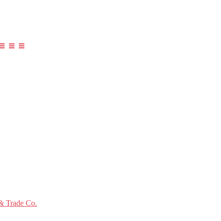
≡ ≡ ≡
 Trade Co.