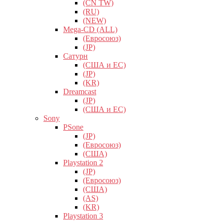
(CN TW)
(RU)
(NEW)
Mega-CD (ALL)
(Евросоюз)
(JP)
Сатурн
(США и ЕС)
(JP)
(KR)
Dreamcast
(JP)
(США и ЕС)
Sony
PSone
(JP)
(Евросоюз)
(США)
Playstation 2
(JP)
(Евросоюз)
(США)
(AS)
(KR)
Playstation 3