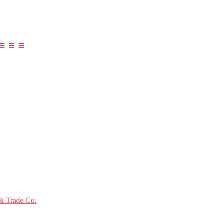
≡ ≡ ≡
 Trade Co.