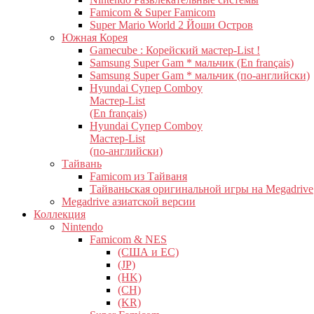
Famicom & Super Famicom
Super Mario World 2 Йоши Остров
Южная Корея
Gamecube : Корейский мастер-List !
Samsung Super Gam * мальчик (En français)
Samsung Super Gam * мальчик (по-английски)
Hyundai Супер Comboy
Мастер-List
(En français)
Hyundai Супер Comboy
Мастер-List
(по-английски)
Тайвань
Famicom из Тайваня
Тайваньская оригинальной игры на Megadrive
Megadrive азиатской версии
Коллекция
Nintendo
Famicom & NES
(США и ЕС)
(JP)
(HK)
(CH)
(KR)