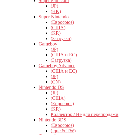
Super Famicom
(JP)
(HK)
Super Nintendo
(Евросоюз)
(США)
(KR)
(Загрузка)
Gameboy
(JP)
(США и ЕС)
(Загрузка)
Gameboy Advance
(США и ЕС)
(JP)
(CN)
Nintendo DS
(JP)
(США)
(Евросоюз)
(KR)
Коллектор / Не для перепродажи
Nintendo 3DS
(Евросоюз)
(Ique & TW)