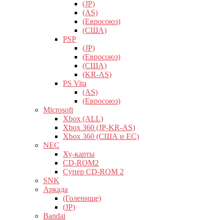
(JP)
(AS)
(Евросоюз)
(США)
PSP
(JP)
(Евросоюз)
(США)
(KR-AS)
PS Vita
(AS)
(Евросоюз)
Microsoft
Xbox (ALL)
Xbox 360 (JP-KR-AS)
Xbox 360 (США и ЕС)
NEC
Ху-карты
CD-ROM2
Супер CD-ROM 2
SNK
Аркада
(Голенище)
(JP)
Bandai