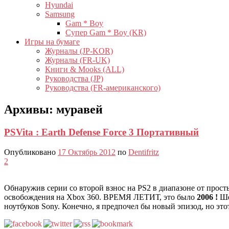
Hyundai
Samsung
Gam * Boy
Супер Gam * Boy (KR)
Игры на бумаге
Журналы (JP-KOR)
Журналы (FR-UK)
Книги & Mooks (ALL)
Руководства (JP)
Руководства (FR-американского)
Архивы:
муравей
PSVita : Earth Defense Force 3 Портативный
Опубликовано
17 Октябрь 2012
по
Dentifritz
2
Обнаружив серии со второй взнос на PS2 в диапазоне от прост
освобождения на Xbox 360. ВРЕМЯ ЛЕТИТ, это было
2006 !
Ше
ноутбуков Sony. Конечно, я предпочел бы новый эпизод, но это