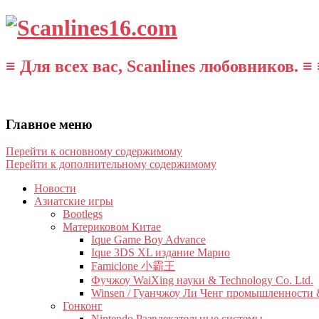
≡ Для всех вас, Scanlines любовников. ≡ 
Главное меню
Перейти к основному содержимому
Перейти к дополнительному содержимому
Новости
Азиатские игры
Bootlegs
Материковом Китае
Ique Game Boy Advance
Ique 3DS XL издание Марио
Famiclone 小霸王
Фучжоу WaiXing науки & Technology Co. Ltd.
Winsen / Гуанчжоу Ли Ченг промышленности &
Гонконг
Nintendo Развлекательные системы