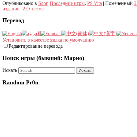
Опубликовано в
Блог
,
Последние игры
,
PS Vita
|
Помеченный
3
издание
|
2
Ответов
Перевод
Установить в качестве языка по умолчанию
Редактирование перевода
Поиск игры (бывший: Марио)
Искать
Random Pr0n