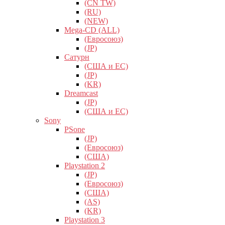
(CN TW)
(RU)
(NEW)
Mega-CD (ALL)
(Евросоюз)
(JP)
Сатурн
(США и ЕС)
(JP)
(KR)
Dreamcast
(JP)
(США и ЕС)
Sony
PSone
(JP)
(Евросоюз)
(США)
Playstation 2
(JP)
(Евросоюз)
(США)
(AS)
(KR)
Playstation 3