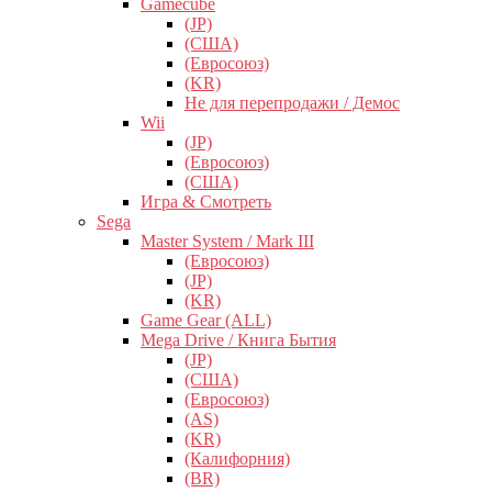
Gamecube
(JP)
(США)
(Евросоюз)
(KR)
Не для перепродажи / Демос
Wii
(JP)
(Евросоюз)
(США)
Игра & Смотреть
Sega
Master System / Mark III
(Евросоюз)
(JP)
(KR)
Game Gear (ALL)
Mega Drive / Книга Бытия
(JP)
(США)
(Евросоюз)
(AS)
(KR)
(Калифорния)
(BR)