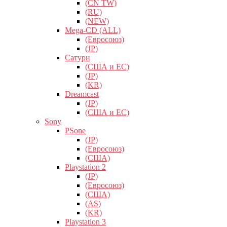
(CN TW)
(RU)
(NEW)
Mega-CD (ALL)
(Евросоюз)
(JP)
Сатурн
(США и ЕС)
(JP)
(KR)
Dreamcast
(JP)
(США и ЕС)
Sony
PSone
(JP)
(Евросоюз)
(США)
Playstation 2
(JP)
(Евросоюз)
(США)
(AS)
(KR)
Playstation 3