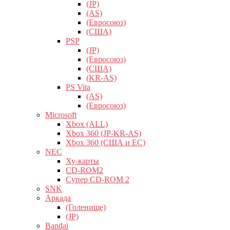
(JP)
(AS)
(Евросоюз)
(США)
PSP
(JP)
(Евросоюз)
(США)
(KR-AS)
PS Vita
(AS)
(Евросоюз)
Microsoft
Xbox (ALL)
Xbox 360 (JP-KR-AS)
Xbox 360 (США и ЕС)
NEC
Ху-карты
CD-ROM2
Супер CD-ROM 2
SNK
Аркада
(Голенище)
(JP)
Bandai