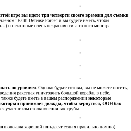
 этой игре вы идете три четверти своего времени для съемки
членом “Earth Defense Force” и вы будете иметь, чтобы
а…) и некоторые очень некрасиво гигантского монстра
овать по уровням
. Однако будьте готовы, вы не можете носить,
аведения ракетная уничтожить большой корабль в небе,
ы также будете иметь в вашем распоряжении
некоторые
ех, который принимает дважды, чтобы вернуться, ООН бак
ся участником столкновения так грубы.
сия включала хороший пятьдесят если я правильно помню).