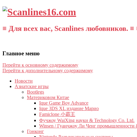
≡ Для всех вас, Scanlines любовников. ≡ 
Главное меню
Перейти к основному содержимому
Перейти к дополнительному содержимому
Новости
Азиатские игры
Bootlegs
Материковом Китае
Ique Game Boy Advance
Ique 3DS XL издание Марио
Famiclone 小霸王
Фучжоу WaiXing науки & Technology Co. Ltd.
Winsen / Гуанчжоу Ли Ченг промышленности &
Гонконг
Nintendo Развлекательные системы