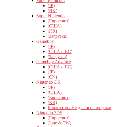
Super Famicom
(JP)
(HK)
Super Nintendo
(Евросоюз)
(США)
(KR)
(Загрузка)
Gameboy
(JP)
(США и ЕС)
(Загрузка)
Gameboy Advance
(США и ЕС)
(JP)
(CN)
Nintendo DS
(JP)
(США)
(Евросоюз)
(KR)
Коллектор / Не для перепродажи
Nintendo 3DS
(Евросоюз)
(Ique & TW)