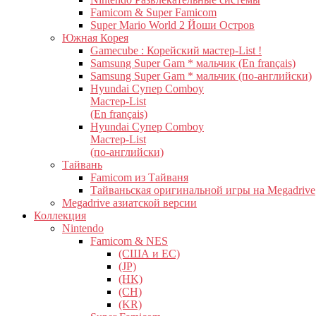
Famicom & Super Famicom
Super Mario World 2 Йоши Остров
Южная Корея
Gamecube : Корейский мастер-List !
Samsung Super Gam * мальчик (En français)
Samsung Super Gam * мальчик (по-английски)
Hyundai Супер Comboy
Мастер-List
(En français)
Hyundai Супер Comboy
Мастер-List
(по-английски)
Тайвань
Famicom из Тайваня
Тайваньская оригинальной игры на Megadrive
Megadrive азиатской версии
Коллекция
Nintendo
Famicom & NES
(США и ЕС)
(JP)
(HK)
(CH)
(KR)