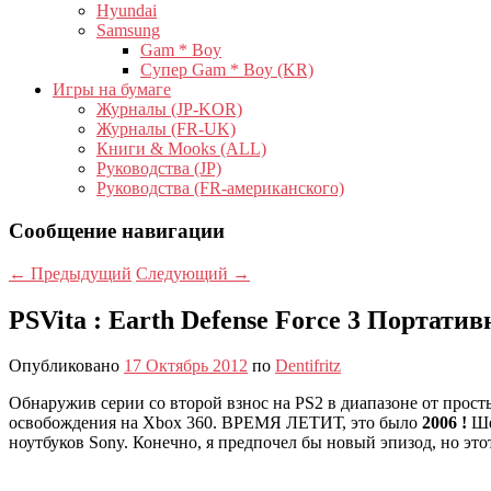
Hyundai
Samsung
Gam * Boy
Супер Gam * Boy (KR)
Игры на бумаге
Журналы (JP-KOR)
Журналы (FR-UK)
Книги & Mooks (ALL)
Руководства (JP)
Руководства (FR-американского)
Сообщение навигации
←
Предыдущий
Следующий
→
PSVita : Earth Defense Force 3 Портати
Опубликовано
17 Октябрь 2012
по
Dentifritz
Обнаружив серии со второй взнос на PS2 в диапазоне от прост
освобождения на Xbox 360. ВРЕМЯ ЛЕТИТ, это было
2006 !
Ше
ноутбуков Sony. Конечно, я предпочел бы новый эпизод, но этот