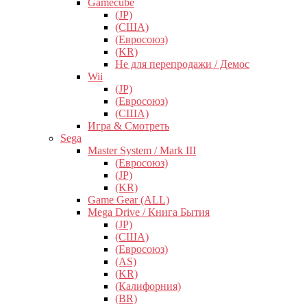
Gamecube
(JP)
(США)
(Евросоюз)
(KR)
Не для перепродажи / Демос
Wii
(JP)
(Евросоюз)
(США)
Игра & Смотреть
Sega
Master System / Mark III
(Евросоюз)
(JP)
(KR)
Game Gear (ALL)
Mega Drive / Книга Бытия
(JP)
(США)
(Евросоюз)
(AS)
(KR)
(Калифорния)
(BR)