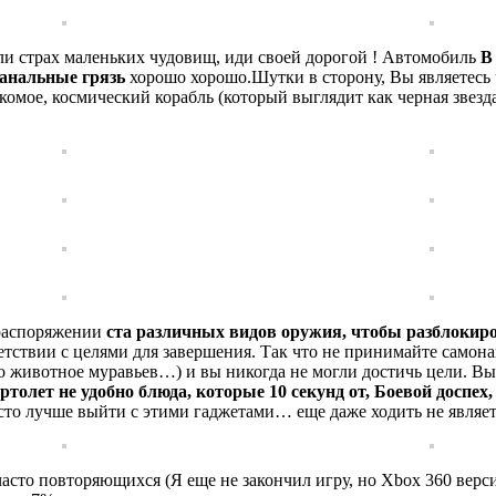
или страх маленьких чудовищ, иди своей дорогой ! Автомобиль
В
банальные грязь
хорошо хорошо.
Шутки в сторону, Вы являетесь 
омое, космический корабль (который выглядит как черная звезд
м распоряжении
ста различных видов оружия, чтобы разблокир
ветствии с целями для завершения. Так что не принимайте самон
о животное муравьев…) и вы никогда не могли достичь цели. В
ртолет не удобно блюда, которые 10 секунд от, Боевой досп
асто лучше выйти с этими гаджетами… еще даже ходить не являет
 часто повторяющихся (Я еще не закончил игру, но Xbox 360 вер