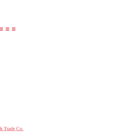
≡ ≡ ≡
 Trade Co.