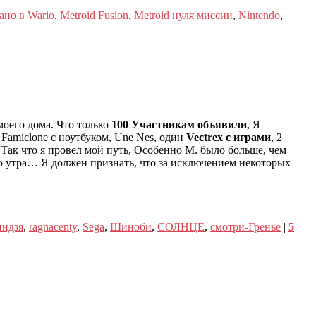
ано в Wario
,
Metroid Fusion
,
Metroid нуля миссии
,
Nintendo
,
моего дома. Что только
100 Участникам объявили
, Я
 Famiclone с ноутбуком, Une Nes, один
Vectrex с играми
, 2
. Так что я провел мой путь, Особенно M. было больше, чем
о утра… Я должен признать, что за исключением некоторых
индзя
,
ragnacenty
,
Sega
,
Шиноби
,
СОЛНЦЕ
,
смотри-Гренье
|
5