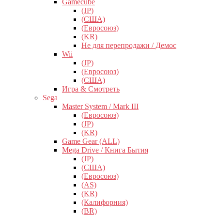
Gamecube
(JP)
(США)
(Евросоюз)
(KR)
Не для перепродажи / Демос
Wii
(JP)
(Евросоюз)
(США)
Игра & Смотреть
Sega
Master System / Mark III
(Евросоюз)
(JP)
(KR)
Game Gear (ALL)
Mega Drive / Книга Бытия
(JP)
(США)
(Евросоюз)
(AS)
(KR)
(Калифорния)
(BR)