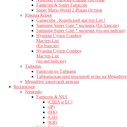
Famicom & Super Famicom
Super Mario World 2 Йоши Остров
Южная Корея
Gamecube : Корейский мастер-List !
Samsung Super Gam * мальчик (En français)
Samsung Super Gam * мальчик (по-английски)
Hyundai Супер Comboy
Мастер-List
(En français)
Hyundai Супер Comboy
Мастер-List
(по-английски)
Тайвань
Famicom из Тайваня
Тайваньская оригинальной игры на Megadrive
Megadrive азиатской версии
Коллекция
Nintendo
Famicom & NES
(США и ЕС)
(JP)
(HK)
(CH)
(KR)