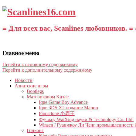
≡ Для всех вас, Scanlines любовников. ≡ 
Главное меню
Перейти к основному содержимому
Перейти к дополнительному содержимому
Новости
Азиатские игры
Bootlegs
Материковом Китае
Ique Game Boy Advance
Ique 3DS XL издание Марио
Famiclone 小霸王
Фучжоу WaiXing науки & Technology Co. Ltd.
Winsen / Гуанчжоу Ли Ченг промышленности &
Гонконг
Nintendo Развлекательные системы