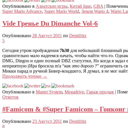
Опубликовано в
Азиатские игры
,
Китай Ique
,
GBA
|
Помеченн
Super Mario Advance
,
Super Mario World
,
Земля Wario 4
,
Wario La
Vide Гренье Du Dimanche Vol-6
Опубликовано
28 Август 2011
по
Dentifritz
5
Сегодня утром пробуждения
7h30
для небольшой блошиный рыно
сравнительно мало надеемся начать, чтобы найти что-то. Одна
DMG, Dingoo и один полный DBZ статуэтки, Но когда я задал е
неприятную (Ира бросила m'a “
как это дорого
?” ограничить с
Микки парад и ручной Бивер-младшего, Я думал, я не мог найт
Продолжить чтение
→
Опубликовано в
Master System
,
Megadrive
,
Гараж продаж
|
Поме
Ответов
#Famicom & #Super Famicom – Гонконг 
Опубликовано
23 Август 2011
по
Dentifritz
8