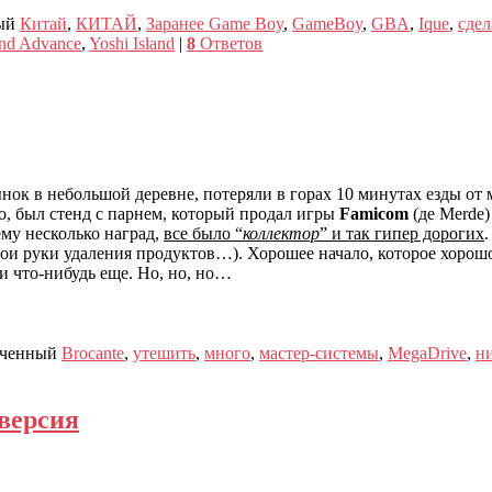
ый
Китай
,
КИТАЙ
,
Заранее Game Boy
,
GameBoy
,
GBA
,
Ique
,
сдел
nd Advance
,
Yoshi Island
|
8
Ответов
к в небольшой деревне, потеряли в горах 10 минутах езды от 
ко, был стенд с парнем, который продал игры
Famicom
(де Merde)
му несколько наград,
все было “
коллектор
” и так гипер дорогих
вои руки удаления продуктов…). Хорошее начало, которое хорош
и что-нибудь еще. Но, но, но…
ченный
Brocante
,
утешить
,
много
,
мастер-системы
,
MegaDrive
,
н
версия