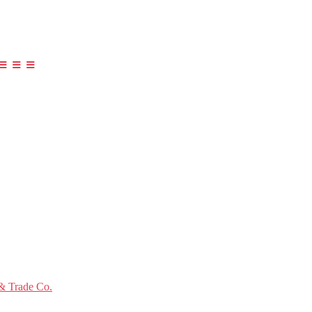
≡ ≡ ≡
 Trade Co.