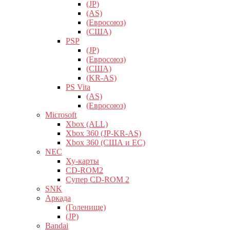
(JP)
(AS)
(Евросоюз)
(США)
PSP
(JP)
(Евросоюз)
(США)
(KR-AS)
PS Vita
(AS)
(Евросоюз)
Microsoft
Xbox (ALL)
Xbox 360 (JP-KR-AS)
Xbox 360 (США и ЕС)
NEC
Ху-карты
CD-ROM2
Супер CD-ROM 2
SNK
Аркада
(Голенище)
(JP)
Bandai