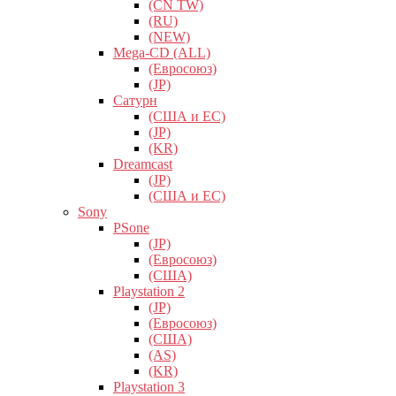
(CN TW)
(RU)
(NEW)
Mega-CD (ALL)
(Евросоюз)
(JP)
Сатурн
(США и ЕС)
(JP)
(KR)
Dreamcast
(JP)
(США и ЕС)
Sony
PSone
(JP)
(Евросоюз)
(США)
Playstation 2
(JP)
(Евросоюз)
(США)
(AS)
(KR)
Playstation 3