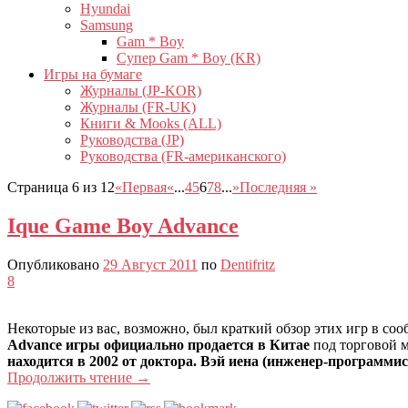
Hyundai
Samsung
Gam * Boy
Супер Gam * Boy (KR)
Игры на бумаге
Журналы (JP-KOR)
Журналы (FR-UK)
Книги & Mooks (ALL)
Руководства (JP)
Руководства (FR-американского)
Страница 6 из 12
«Первая
«
...
4
5
6
7
8
...
»
Последняя »
Ique Game Boy Advance
Опубликовано
29 Август 2011
по
Dentifritz
8
Некоторые из вас, возможно, был краткий обзор этих игр в соо
Advance игры официально продается в Китае
под торговой 
находится в 2002 от доктора. Вэй иена (инженер-программис
Продолжить чтение
→