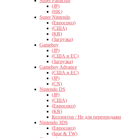
Super Famicom
(JP)
(HK)
Super Nintendo
(Евросоюз)
(США)
(KR)
(Загрузка)
Gameboy
(JP)
(США и ЕС)
(Загрузка)
Gameboy Advance
(США и ЕС)
(JP)
(CN)
Nintendo DS
(JP)
(США)
(Евросоюз)
(KR)
Коллектор / Не для перепродажи
Nintendo 3DS
(Евросоюз)
(Ique & TW)