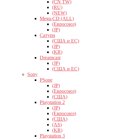
(CN TW)
(RU)
(NEW)
Mega-CD (ALL)
(Евросоюз)
(JP)
Сатурн
(США и ЕС)
(JP)
(KR)
Dreamcast
(JP)
(США и ЕС)
Sony
PSone
(JP)
(Евросоюз)
(США)
Playstation 2
(JP)
(Евросоюз)
(США)
(AS)
(KR)
Playstation 3