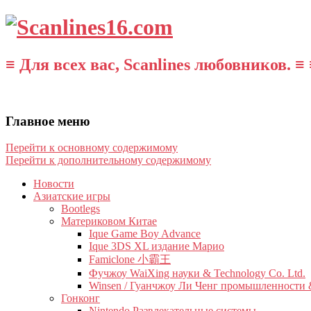
≡ Для всех вас, Scanlines любовников. ≡ 
Главное меню
Перейти к основному содержимому
Перейти к дополнительному содержимому
Новости
Азиатские игры
Bootlegs
Материковом Китае
Ique Game Boy Advance
Ique 3DS XL издание Марио
Famiclone 小霸王
Фучжоу WaiXing науки & Technology Co. Ltd.
Winsen / Гуанчжоу Ли Ченг промышленности &
Гонконг
Nintendo Развлекательные системы