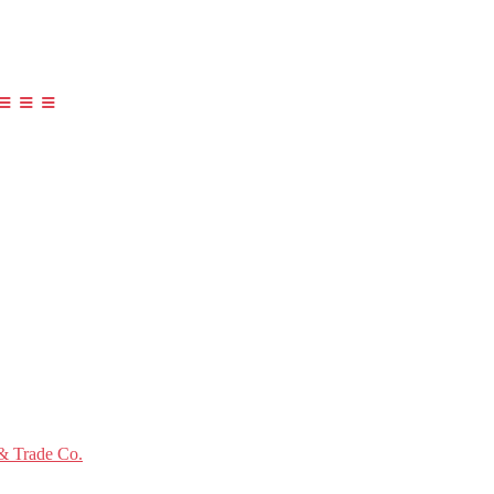
≡ ≡ ≡
 Trade Co.