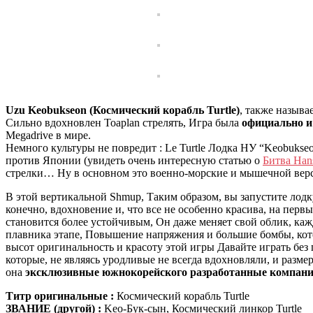
Uzu Keobukseon (Космический корабль Turtle)
, также называ
Сильно вдохновлен Toaplan стрелять, Игра была
официально и
Megadrive в мире.
Немного культуры не повредит : Le Turtle Лодка НУ “Keobukseo
против Японии (увидеть очень интересную статью о
Битва Han
стрелки… Ну в основном это военно-морские и мышечной верс
В этой вертикальной Shmup, Таким образом, вы запустите лодк
конечно, вдохновение и, что все не особенно красива, на пер
становится более устойчивым, Он даже меняет свой облик, кажды
плавника этапе, Повышение напряжения и большие бомбы, котор
высот оригинальность и красоту этой игры Давайте играть без 
которые, не являясь уродливые не всегда вдохновляли, и разме
она
эксклюзивные южнокорейского разработанные компани
Титр оригинальные :
Космический корабль Turtle
ЗВАНИЕ (другой) :
Keo-Бук-сын, Космический линкор Turtle