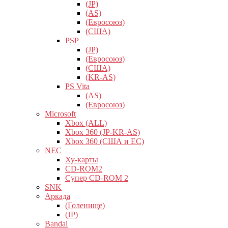
(JP)
(AS)
(Евросоюз)
(США)
PSP
(JP)
(Евросоюз)
(США)
(KR-AS)
PS Vita
(AS)
(Евросоюз)
Microsoft
Xbox (ALL)
Xbox 360 (JP-KR-AS)
Xbox 360 (США и ЕС)
NEC
Ху-карты
CD-ROM2
Супер CD-ROM 2
SNK
Аркада
(Голенище)
(JP)
Bandai