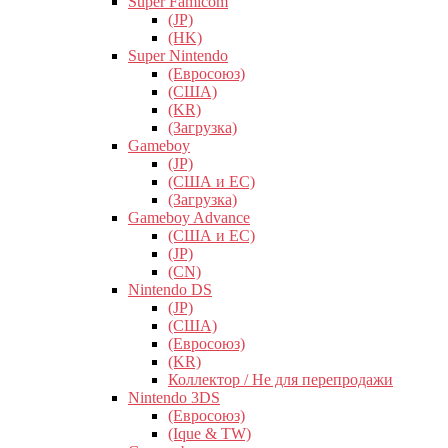
Super Famicom
(JP)
(HK)
Super Nintendo
(Евросоюз)
(США)
(KR)
(Загрузка)
Gameboy
(JP)
(США и ЕС)
(Загрузка)
Gameboy Advance
(США и ЕС)
(JP)
(CN)
Nintendo DS
(JP)
(США)
(Евросоюз)
(KR)
Коллектор / Не для перепродажи
Nintendo 3DS
(Евросоюз)
(Ique & TW)