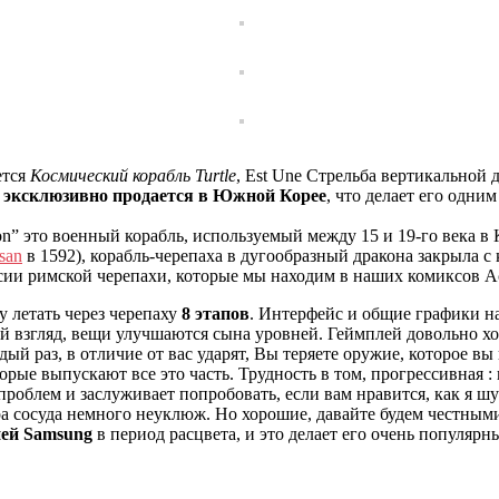
ется
Космический корабль Turtle
, Est Une Стрельба вертикальной 
 эксклюзивно продается в Южной Корее
, что делает его одни
n” это военный корабль, используемый между 15 и 19-го века в 
san
в 1592), корабль-черепаха в дугообразный дракона закрыл
ии римской черепахи, которые мы находим в наших комиксов А
у летать через черепаху
8 этапов
. Интерфейс и общие графики на
вый взгляд, вещи улучшаются сына уровней. Геймплей довольно х
й раз, в отличие от вас ударят, Вы теряете оружие, которое вы 
ые выпускают все это часть. Трудность в том, прогрессивная :
проблем и заслуживает попробовать, если вам нравится, как я ш
ра сосуда немного неуклюж. Но хорошие, давайте будем честными
ей Samsung
в период расцвета, и это делает его очень популяр