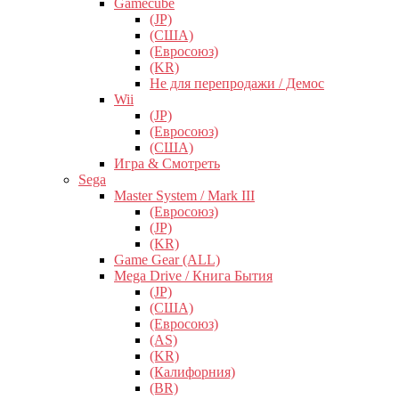
Gamecube
(JP)
(США)
(Евросоюз)
(KR)
Не для перепродажи / Демос
Wii
(JP)
(Евросоюз)
(США)
Игра & Смотреть
Sega
Master System / Mark III
(Евросоюз)
(JP)
(KR)
Game Gear (ALL)
Mega Drive / Книга Бытия
(JP)
(США)
(Евросоюз)
(AS)
(KR)
(Калифорния)
(BR)