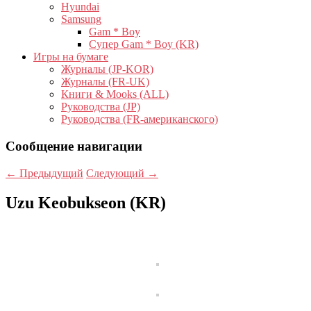
Hyundai
Samsung
Gam * Boy
Супер Gam * Boy (KR)
Игры на бумаге
Журналы (JP-KOR)
Журналы (FR-UK)
Книги & Mooks (ALL)
Руководства (JP)
Руководства (FR-американского)
Сообщение навигации
←
Предыдущий
Следующий
→
Uzu Keobukseon (KR)