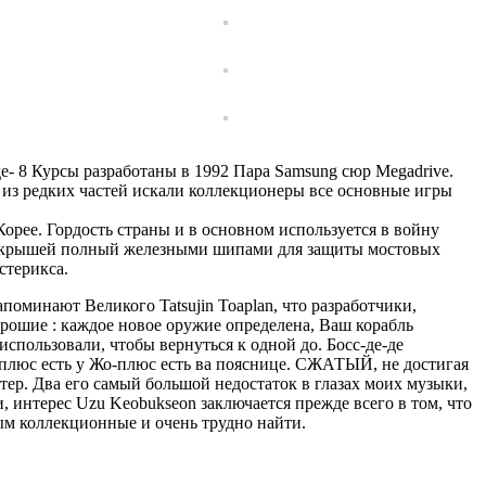
де- 8 Курсы разработаны в 1992 Пара Samsung сюр Megadrive.
м из редких частей искали коллекционеры все основные игры
Корее. Гордость страны и в основном используется в войну
а с крышей полный железными шипами для защиты мостовых
стерикса.
поминают Великого Tatsujin Toaplan, что разработчики,
орошие : каждое новое оружие определена, Ваш корабль
использовали, чтобы вернуться к одной до. Босс-де-де
 плюс есть у Жо-плюс есть ва пояснице. СЖАТЫЙ, не достигая
утер. Два его самый большой недостаток в глазах моих музыки,
, интерес Uzu Keobukseon заключается прежде всего в том, что
ным коллекционные и очень трудно найти.