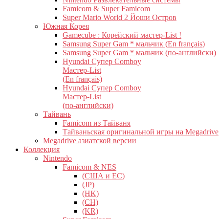
Famicom & Super Famicom
Super Mario World 2 Йоши Остров
Южная Корея
Gamecube : Корейский мастер-List !
Samsung Super Gam * мальчик (En français)
Samsung Super Gam * мальчик (по-английски)
Hyundai Супер Comboy
Мастер-List
(En français)
Hyundai Супер Comboy
Мастер-List
(по-английски)
Тайвань
Famicom из Тайваня
Тайваньская оригинальной игры на Megadrive
Megadrive азиатской версии
Коллекция
Nintendo
Famicom & NES
(США и ЕС)
(JP)
(HK)
(CH)
(KR)