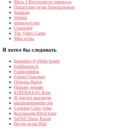
Мать 3 Вентилятор перевода
Пиратские игры Центральном
Satakore
Shmup
smspower.org
Unseen64
The Video Game
Мир игры
Я хотел бы следовать
Benishiro 8-16bits Inside
bobdupneu.fr
Famicomblog
Forent Chavouet
Обжора Barjot
Histoire дерьмо
iGREKKESS' Блог
Я увидел высокую
lafautealamanette.org
Looking Glass дома
Коллекция Rhod блог
Sp!NZ Show Room
Видео игры Rad