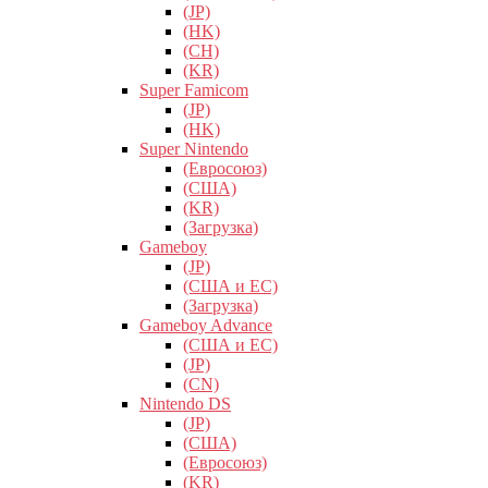
(JP)
(HK)
(CH)
(KR)
Super Famicom
(JP)
(HK)
Super Nintendo
(Евросоюз)
(США)
(KR)
(Загрузка)
Gameboy
(JP)
(США и ЕС)
(Загрузка)
Gameboy Advance
(США и ЕС)
(JP)
(CN)
Nintendo DS
(JP)
(США)
(Евросоюз)
(KR)