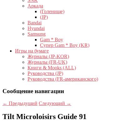
SNK
Аркада
(Голенище)
(JP)
Bandai
Hyundai
Samsung
Gam * Boy
Супер Gam * Boy (KR)
Игры на бумаге
Журналы (JP-KOR)
Журналы (FR-UK)
Книги & Mooks (ALL)
Руководства (JP)
Руководства (FR-американского)
Сообщение навигации
←
Предыдущий
Следующий
→
Tilt Microloisirs Guide
91