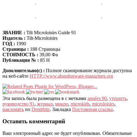
ЗВАНИЕ :
Tilt Microloisirs Guide
91
Издатель :
Tilt-Microloisirs
ГОД :
1990
Страницы :
188 Страницы
СТОИМОСТЬ :
39,00 Фа
Публикация № :
85 H
Дополнительно(с) :
Полное сканирование журнала доступна
на веб-сайте
HTTP://www.abandonware-magazines.org
Эта запись была размещена в с метками
années
90
,
утешить
,
руководство 91
,
журнал
,
микро
,
microkids
,
microloisirs
,
наклонять
по
Dentifritz
. Закладка
Постоянная ссылка
.
Оставить комментарий
Ваш электронный адрес не будет опубликован.
Обязательные