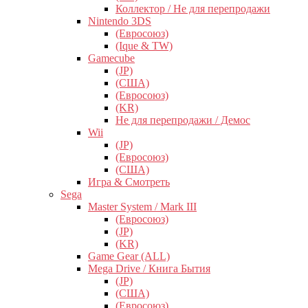
Коллектор / Не для перепродажи
Nintendo 3DS
(Евросоюз)
(Ique & TW)
Gamecube
(JP)
(США)
(Евросоюз)
(KR)
Не для перепродажи / Демос
Wii
(JP)
(Евросоюз)
(США)
Игра & Смотреть
Sega
Master System / Mark III
(Евросоюз)
(JP)
(KR)
Game Gear (ALL)
Mega Drive / Книга Бытия
(JP)
(США)
(Евросоюз)