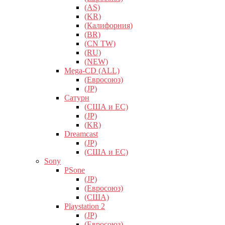
(AS)
(KR)
(Калифорния)
(BR)
(CN TW)
(RU)
(NEW)
Mega-CD (ALL)
(Евросоюз)
(JP)
Сатурн
(США и ЕС)
(JP)
(KR)
Dreamcast
(JP)
(США и ЕС)
Sony
PSone
(JP)
(Евросоюз)
(США)
Playstation 2
(JP)
(Евросоюз)