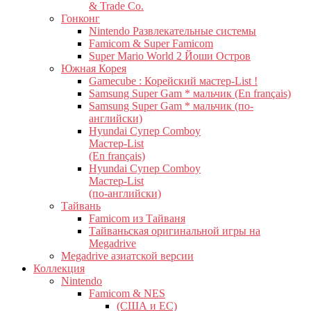
& Trade Co.
Гонконг
Nintendo Развлекательные системы
Famicom & Super Famicom
Super Mario World 2 Йоши Остров
Южная Корея
Gamecube : Корейский мастер-List !
Samsung Super Gam * мальчик (En français)
Samsung Super Gam * мальчик (по-
английски)
Hyundai Супер Comboy
Мастер-List
(En français)
Hyundai Супер Comboy
Мастер-List
(по-английски)
Тайвань
Famicom из Тайваня
Тайваньская оригинальной игры на
Megadrive
Megadrive азиатской версии
Коллекция
Nintendo
Famicom & NES
(США и ЕС)