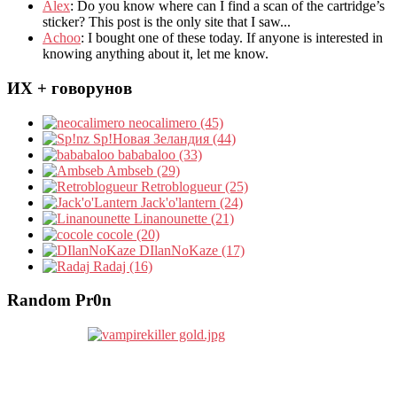
Álex
: Do you know where can I find a scan of the cartridge’s
sticker? This post is the only site that I saw...
Achoo
: I bought one of these today. If anyone is interested in
knowing anything about it, let me know.
ИХ + говорунов
neocalimero (45)
Sp!Новая Зеландия (44)
bababaloo (33)
Ambseb (29)
Retroblogueur (25)
Jack'o'lantern (24)
Linanounette (21)
cocole (20)
DIlanNoKaze (17)
Radaj (16)
Random Pr0n