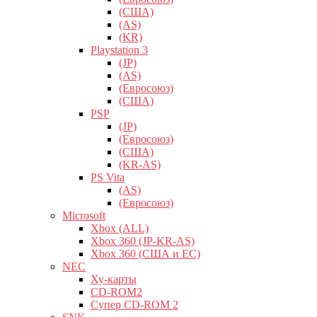
(США)
(AS)
(KR)
Playstation 3
(JP)
(AS)
(Евросоюз)
(США)
PSP
(JP)
(Евросоюз)
(США)
(KR-AS)
PS Vita
(AS)
(Евросоюз)
Microsoft
Xbox (ALL)
Xbox 360 (JP-KR-AS)
Xbox 360 (США и ЕС)
NEC
Ху-карты
CD-ROM2
Супер CD-ROM 2