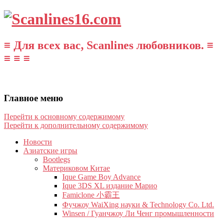
≡ Для всех вас, Scanlines любовников. ≡
≡ ≡ ≡
Главное меню
Перейти к основному содержимому
Перейти к дополнительному содержимому
Новости
Азиатские игры
Bootlegs
Материковом Китае
Ique Game Boy Advance
Ique 3DS XL издание Марио
Famiclone 小霸王
Фучжоу WaiXing науки & Technology Co. Ltd.
Winsen / Гуанчжоу Ли Ченг промышленности