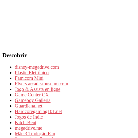
Descobrir
disney-megadrive.com
Plastic Eletrônico
Famicom Mini
Flyers.arcade-museum.com
Jogo & Assista en ligne
Game Center CX
Gameboy Galleria
Guardiana.net
Hardcoregaming101.net
Jogos de Indie
Kitch-Bent
megadrive.me
Mãe 3 Tradução Fan