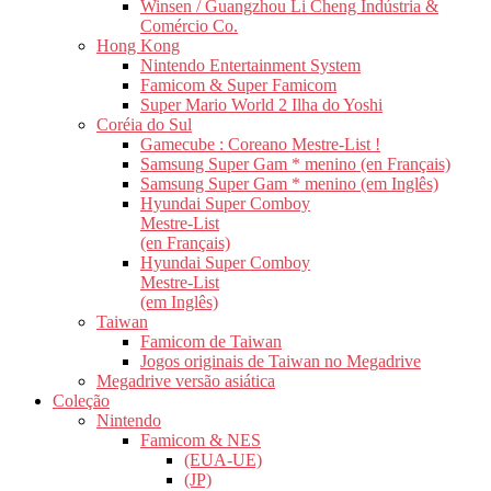
Winsen / Guangzhou Li Cheng Indústria &
Comércio Co.
Hong Kong
Nintendo Entertainment System
Famicom & Super Famicom
Super Mario World 2 Ilha do Yoshi
Coréia do Sul
Gamecube : Coreano Mestre-List !
Samsung Super Gam * menino (en Français)
Samsung Super Gam * menino (em Inglês)
Hyundai Super Comboy
Mestre-List
(en Français)
Hyundai Super Comboy
Mestre-List
(em Inglês)
Taiwan
Famicom de Taiwan
Jogos originais de Taiwan no Megadrive
Megadrive versão asiática
Coleção
Nintendo
Famicom & NES
(EUA-UE)
(JP)