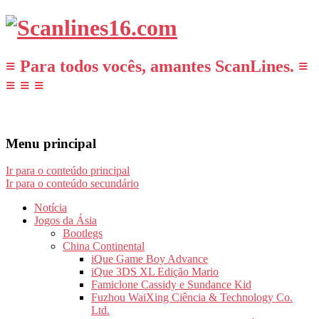
≡ Para todos vocês, amantes ScanLines. ≡
≡ ≡ ≡
Menu principal
Ir para o conteúdo principal
Ir para o conteúdo secundário
Notícia
Jogos da Ásia
Bootlegs
China Continental
iQue Game Boy Advance
iQue 3DS XL Edição Mario
Famiclone Cassidy e Sundance Kid
Fuzhou WaiXing Ciência & Technology Co.
Ltd.