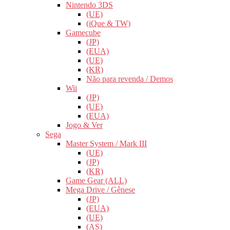
Nintendo 3DS
(UE)
(iQue & TW)
Gamecube
(JP)
(EUA)
(UE)
(KR)
Não para revenda / Demos
Wii
(JP)
(UE)
(EUA)
Jogo & Ver
Sega
Master System / Mark III
(UE)
(JP)
(KR)
Game Gear (ALL)
Mega Drive / Gênese
(JP)
(EUA)
(UE)
(AS)