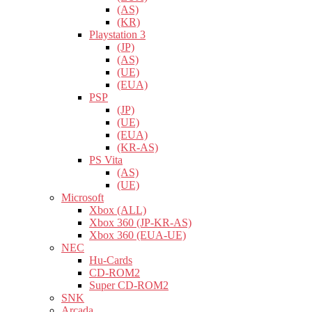
(AS)
(KR)
Playstation 3
(JP)
(AS)
(UE)
(EUA)
PSP
(JP)
(UE)
(EUA)
(KR-AS)
PS Vita
(AS)
(UE)
Microsoft
Xbox (ALL)
Xbox 360 (JP-KR-AS)
Xbox 360 (EUA-UE)
NEC
Hu-Cards
CD-ROM2
Super CD-ROM2
SNK
Arcada