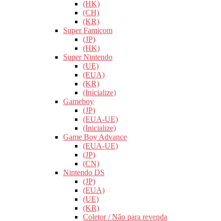
(HK)
(CH)
(KR)
Super Famicom
(JP)
(HK)
Super Nintendo
(UE)
(EUA)
(KR)
(Inicialize)
Gameboy
(JP)
(EUA-UE)
(Inicialize)
Game Boy Advance
(EUA-UE)
(JP)
(CN)
Nintendo DS
(JP)
(EUA)
(UE)
(KR)
Coletor / Não para revenda