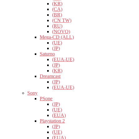
(KR)
(CA)
(BR)
(CN TW)
(RU)
(NOVO)
Mega-CD (ALL)
(UE)
(JP)
Saturno
(EUA-UE)
(JP)
(KR)
Dreamcast
(JP)
(EUA-UE)
Sony
PSone
(JP)
(UE)
(EUA)
Playstation 2
(JP)
(UE)
(EUA)