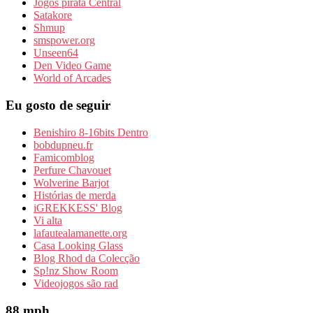
Jogos pirata Central
Satakore
Shmup
smspower.org
Unseen64
Den Video Game
World of Arcades
Eu gosto de seguir
Benishiro 8-16bits Dentro
bobdupneu.fr
Famicomblog
Perfure Chavouet
Wolverine Barjot
Histórias de merda
iGREKKESS' Blog
Vi alta
lafautealamanette.org
Casa Looking Glass
Blog Rhod da Colecção
Sp!nz Show Room
Videojogos são rad
88 mph