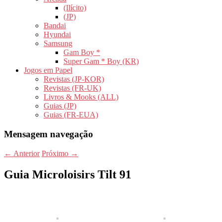
(Ilícito)
(JP)
Bandai
Hyundai
Samsung
Gam Boy *
Super Gam * Boy (KR)
Jogos em Papel
Revistas (JP-KOR)
Revistas (FR-UK)
Livros & Mooks (ALL)
Guias (JP)
Guias (FR-EUA)
Mensagem navegação
←
Anterior
Próximo
→
Guia Microloisirs Tilt 91