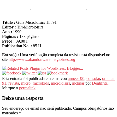
Título :
Guia Microloisirs Tilt 91
Editor :
Tilt-Microloisirs
Ano :
1990
Páginas :
188 páginas
Preço :
39,00 F
Publication No. :
85 H
Extra(s) :
Uma verificação completa da revista está disponível no
site
http://www.abandonware magazines.org-
Esta entrada foi publicada em e marcou
années
90
,
consolar
,
orientar
91
,
revista
,
micro
,
microkids
,
microloisirs
,
inclinar
por
Dentifritz
.
Marque o
permalink
.
Deixe uma resposta
Seu endereço de email não será publicado.
Campos obrigatórios são
marcados
*