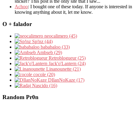
sticker? This post is the only site that I saw...
Achoo
: I bought one of these today. If anyone is interested in
knowing anything about it, let me know.
O + falador
neocalimero (45)
Sp!nz (44)
bababaloo (33)
Ambseb (29)
Retroblogueur (25)
Jack'o'Lantern (24)
Linanounette (21)
cocole (20)
DIlanNoKaze (17)
Nascido (16)
Random Pr0n