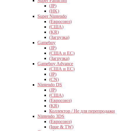
Super Famicom
(JP)
(HK)
Super Nintendo
(Евросоюз)
(США)
(KR)
(Загрузка)
Gameboy
(JP)
(США и ЕС)
(Загрузка)
Gameboy Advance
(США и ЕС)
(JP)
(CN)
Nintendo DS
(JP)
(США)
(Евросоюз)
(KR)
Коллектор / Не для перепродажи
Nintendo 3DS
(Евросоюз)
(Ique & TW)