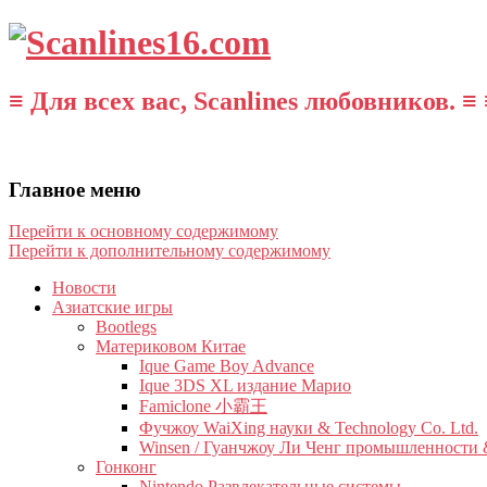
≡ Для всех вас, Scanlines любовников. ≡ 
Главное меню
Перейти к основному содержимому
Перейти к дополнительному содержимому
Новости
Азиатские игры
Bootlegs
Материковом Китае
Ique Game Boy Advance
Ique 3DS XL издание Марио
Famiclone 小霸王
Фучжоу WaiXing науки & Technology Co. Ltd.
Winsen / Гуанчжоу Ли Ченг промышленности &
Гонконг
Nintendo Развлекательные системы