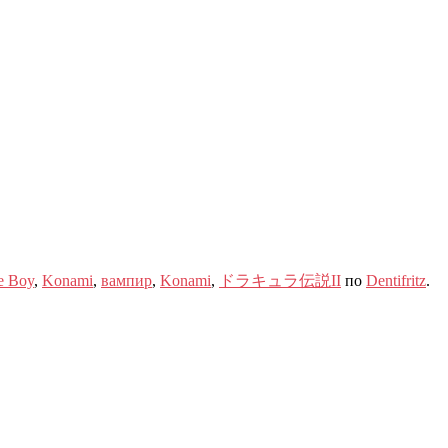
 Boy
,
Konami
,
вампир
,
Konami
,
ドラキュラ伝説II
по
Dentifritz
.