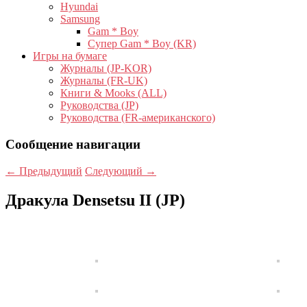
Hyundai
Samsung
Gam * Boy
Супер Gam * Boy (KR)
Игры на бумаге
Журналы (JP-KOR)
Журналы (FR-UK)
Книги & Mooks (ALL)
Руководства (JP)
Руководства (FR-американского)
Сообщение навигации
←
Предыдущий
Следующий
→
Дракула Densetsu II (JP)