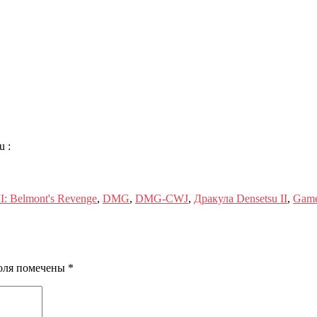
eu
:
II:
Belmont's Revenge
,
DMG
,
DMG-CWJ
,
Дракула Densetsu II
,
Game
оля помечены
*