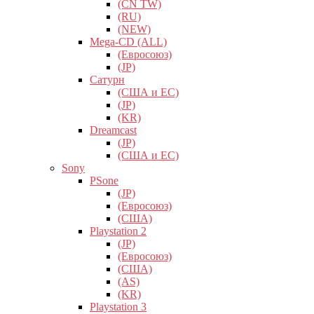
(CN TW)
(RU)
(NEW)
Mega-CD (ALL)
(Евросоюз)
(JP)
Сатурн
(США и ЕС)
(JP)
(KR)
Dreamcast
(JP)
(США и ЕС)
Sony
PSone
(JP)
(Евросоюз)
(США)
Playstation 2
(JP)
(Евросоюз)
(США)
(AS)
(KR)
Playstation 3