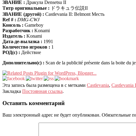
ЗВАНИЕ :
Дракула Densetsu II
Титр оригинальные :
ドラキュラ伝説II
ЗВАНИЕ (другой) :
Castlevania II: Belmont Месть
Ref # :
DMG-CWJ
Консоль :
Gameboy
Разработчик :
Konami
Издатель :
Konami
Дата-де-вылазка :
1991
Количество игроков :
1
РОД(с) :
Действие
Дополнительно(с) :
Scan de la publicité présente dans la boite du j
Эта запись была размещена в с метками
Castlevania
,
Castlevania 
Закладка
Постоянная ссылка
.
Оставить комментарий
Ваш электронный адрес не будет опубликован.
Обязательные п