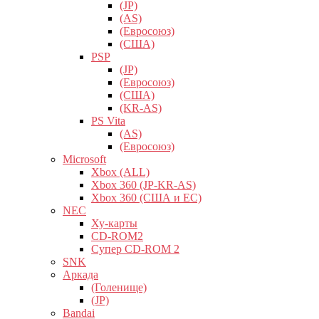
(JP)
(AS)
(Евросоюз)
(США)
PSP
(JP)
(Евросоюз)
(США)
(KR-AS)
PS Vita
(AS)
(Евросоюз)
Microsoft
Xbox (ALL)
Xbox 360 (JP-KR-AS)
Xbox 360 (США и ЕС)
NEC
Ху-карты
CD-ROM2
Супер CD-ROM 2
SNK
Аркада
(Голенище)
(JP)
Bandai