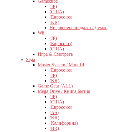
Gamecube
(JP)
(США)
(Евросоюз)
(KR)
Не для перепродажи / Демос
Wii
(JP)
(Евросоюз)
(США)
Игра & Смотреть
Sega
Master System / Mark III
(Евросоюз)
(JP)
(KR)
Game Gear (ALL)
Mega Drive / Книга Бытия
(JP)
(США)
(Евросоюз)
(AS)
(KR)
(Калифорния)
(BR)