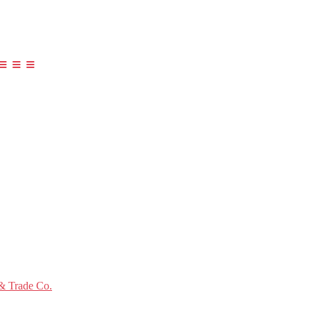
≡ ≡ ≡
 Trade Co.