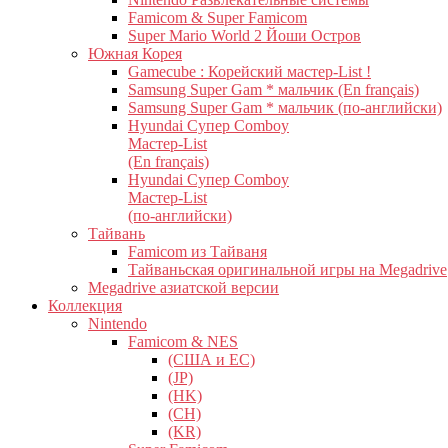
Famicom & Super Famicom
Super Mario World 2 Йоши Остров
Южная Корея
Gamecube : Корейский мастер-List !
Samsung Super Gam * мальчик (En français)
Samsung Super Gam * мальчик (по-английски)
Hyundai Супер Comboy
Мастер-List
(En français)
Hyundai Супер Comboy
Мастер-List
(по-английски)
Тайвань
Famicom из Тайваня
Тайваньская оригинальной игры на Megadrive
Megadrive азиатской версии
Коллекция
Nintendo
Famicom & NES
(США и ЕС)
(JP)
(HK)
(CH)
(KR)