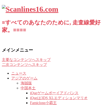
≡すべてのあなたのために, 走査線愛好
家。≡≡≡≡
メインメニュー
主要なコンテンツへスキップ
二次コンテンツへスキップ
ニュース
アジアのゲーム
海賊版
中国本土
iQueゲームボーイアドバンス
iQueは3DS XLエディションマリオ
Famiclone小霸王