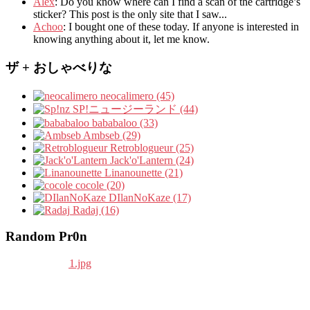
Álex
: Do you know where can I find a scan of the cartridge’s
sticker? This post is the only site that I saw...
Achoo
: I bought one of these today. If anyone is interested in
knowing anything about it, let me know.
ザ + おしゃべりな
neocalimero (45)
SP!ニュージーランド (44)
bababaloo (33)
Ambseb (29)
Retroblogueur (25)
Jack'o'Lantern (24)
Linanounette (21)
cocole (20)
DIlanNoKaze (17)
Radaj (16)
Random Pr0n