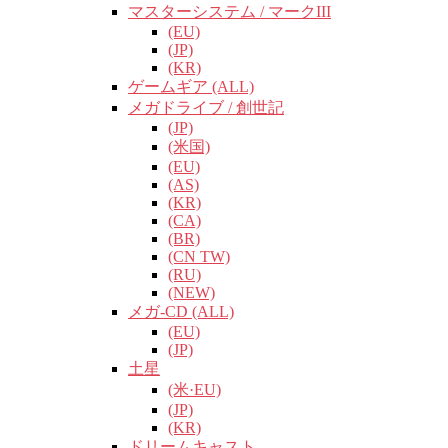
マスターシステム / マークIII
(EU)
(JP)
(KR)
ゲームギア (ALL)
メガドライブ / 創世記
(JP)
(米国)
(EU)
(AS)
(KR)
(CA)
(BR)
(CN TW)
(RU)
(NEW)
メガ-CD (ALL)
(EU)
(JP)
土星
(米·EU)
(JP)
(KR)
ドリームキャスト