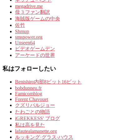
megadrive.me
母 3 ファン翻訳
海賊版ゲームの中央
佐竹
Shmup
smspower.org
Unseen64
ビデオゲームデン
アーケードの世界
私はフォローしたい
Benishiro内部8ビット16ビット
bobdupneu.fr
Famicomblog
Forent Chavouet
クズリバルジョー
たわごとの物語
iGREKKESS' ブログ
私は高を見た
lafautealamanette.org
ルッキング·グラス·ハウス