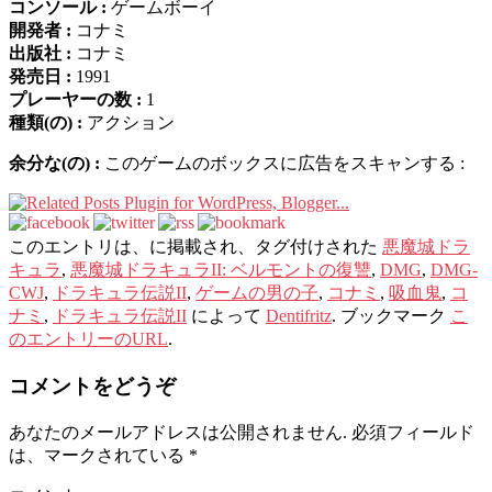
コンソール :
ゲームボーイ
開発者 :
コナミ
出版社 :
コナミ
発売日 :
1991
プレーヤーの数 :
1
種類(の) :
アクション
余分な(の) :
このゲームのボックスに広告をスキャンする :
このエントリは、に掲載され、タグ付けされた
悪魔城ドラ
キュラ
,
悪魔城ドラキュラII: ベルモントの復讐
,
DMG
,
DMG-
CWJ
,
ドラキュラ伝説II
,
ゲームの男の子
,
コナミ
,
吸血鬼
,
コ
ナミ
,
ドラキュラ伝説II
によって
Dentifritz
. ブックマーク
こ
のエントリーのURL
.
コメントをどうぞ
あなたのメールアドレスは公開されません.
必須フィールド
は、マークされている
*