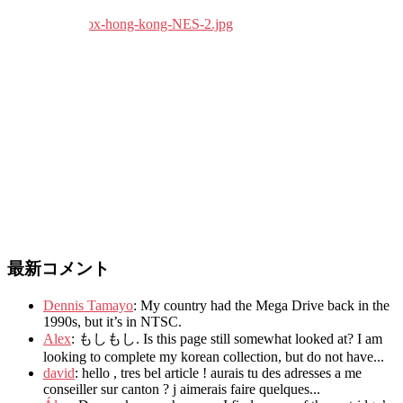
最新コメント
Dennis Tamayo
:
My country had the Mega Drive back in the
1990s
,
but it’s in NTSC
.
Alex
: もしもし.
Is this page still somewhat looked at
?
I am
looking to complete my korean collection
,
but do not have..
.
david
:
hello
,
tres bel article
!
aurais tu des adresses a me
conseiller sur canton
?
j aimerais faire quelques..
.