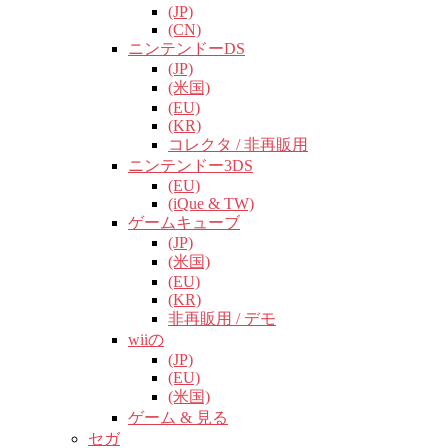
(JP)
(CN)
ニンテンドーDS
(JP)
(米国)
(EU)
(KR)
コレクタ / 非再販用
ニンテンドー3DS
(EU)
(iQue & TW)
ゲームキューブ
(JP)
(米国)
(EU)
(KR)
非再販用 / デモ
wiiの
(JP)
(EU)
(米国)
ゲーム & 見る
セガ