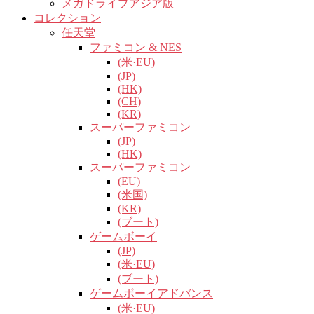
メガドライブアジア版
コレクション
任天堂
ファミコン & NES
(米·EU)
(JP)
(HK)
(CH)
(KR)
スーパーファミコン
(JP)
(HK)
スーパーファミコン
(EU)
(米国)
(KR)
(ブート)
ゲームボーイ
(JP)
(米·EU)
(ブート)
ゲームボーイアドバンス
(米·EU)