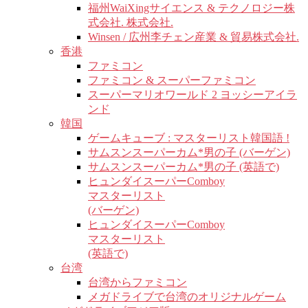
福州WaiXingサイエンス & テクノロジー株
式会社. 株式会社.
Winsen / 広州李チェン産業 & 貿易株式会社.
香港
ファミコン
ファミコン & スーパーファミコン
スーパーマリオワールド 2 ヨッシーアイラ
ンド
韓国
ゲームキューブ : マスターリスト韓国語 !
サムスンスーパーカム*男の子 (バーゲン)
サムスンスーパーカム*男の子 (英語で)
ヒュンダイスーパーComboy
マスターリスト
(バーゲン)
ヒュンダイスーパーComboy
マスターリスト
(英語で)
台湾
台湾からファミコン
メガドライブで台湾のオリジナルゲーム