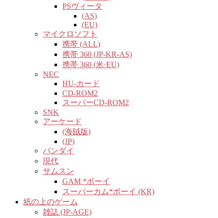
PSヴィータ
(AS)
(EU)
マイクロソフト
携帯 (ALL)
携帯 360 (JP-KR-AS)
携帯 360 (米·EU)
NEC
HU-カード
CD-ROM2
スーパーCD-ROM2
SNK
アーケード
(海賊版)
(JP)
バンダイ
現代
サムスン
GAM *ボーイ
スーパーカム*ボーイ (KR)
紙の上のゲーム
雑誌 (JP-AGE)