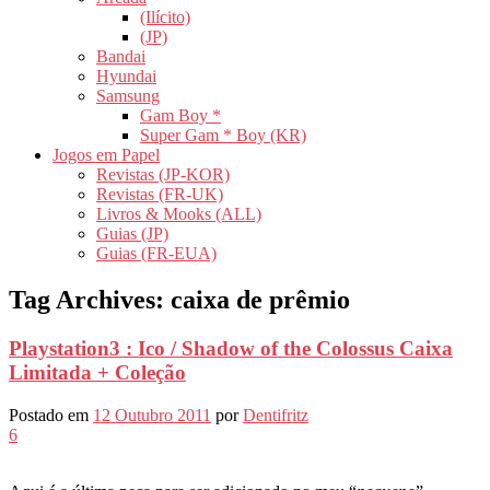
(Ilícito)
(JP)
Bandai
Hyundai
Samsung
Gam Boy *
Super Gam * Boy (KR)
Jogos em Papel
Revistas (JP-KOR)
Revistas (FR-UK)
Livros & Mooks (ALL)
Guias (JP)
Guias (FR-EUA)
Tag Archives:
caixa de prêmio
Playstation3 : Ico / Shadow of the Colossus Caixa
Limitada + Coleção
Postado em
12 Outubro 2011
por
Dentifritz
6