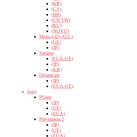
(KR)
(CA)
(BR)
(CN TW)
(RU)
(NOVO)
Mega-CD (ALL)
(UE)
(JP)
Saturno
(EUA-UE)
(JP)
(KR)
Dreamcast
(JP)
(EUA-UE)
Sony
PSone
(JP)
(UE)
(EUA)
Playstation 2
(JP)
(UE)
(EUA)