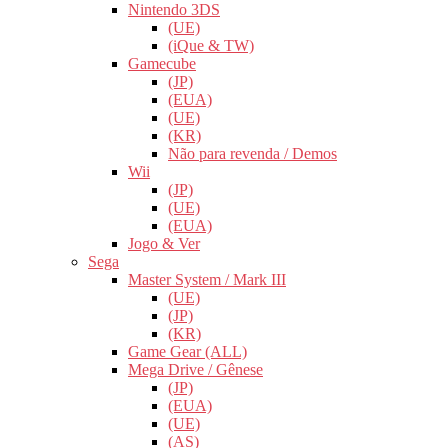
Nintendo 3DS
(UE)
(iQue & TW)
Gamecube
(JP)
(EUA)
(UE)
(KR)
Não para revenda / Demos
Wii
(JP)
(UE)
(EUA)
Jogo & Ver
Sega
Master System / Mark III
(UE)
(JP)
(KR)
Game Gear (ALL)
Mega Drive / Gênese
(JP)
(EUA)
(UE)
(AS)