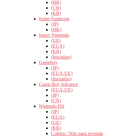
(HK)
(CH)
(KR)
Super Famicom
(JP)
(HK)
Super Nintendo
(UE)
(EUA)
(KR)
(Inicialize)
Gameboy
(JP)
(EUA-UE)
(Inicialize)
Game Boy Advance
(EUA-UE)
(JP)
(CN)
Nintendo DS
(JP)
(EUA)
(UE)
(KR)
Coletor / Não para revenda