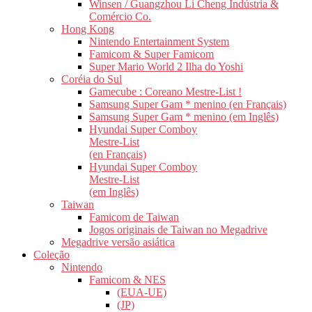
Winsen / Guangzhou Li Cheng Indústria &
Comércio Co.
Hong Kong
Nintendo Entertainment System
Famicom & Super Famicom
Super Mario World 2 Ilha do Yoshi
Coréia do Sul
Gamecube : Coreano Mestre-List !
Samsung Super Gam * menino (en Français)
Samsung Super Gam * menino (em Inglês)
Hyundai Super Comboy
Mestre-List
(en Français)
Hyundai Super Comboy
Mestre-List
(em Inglês)
Taiwan
Famicom de Taiwan
Jogos originais de Taiwan no Megadrive
Megadrive versão asiática
Coleção
Nintendo
Famicom & NES
(EUA-UE)
(JP)