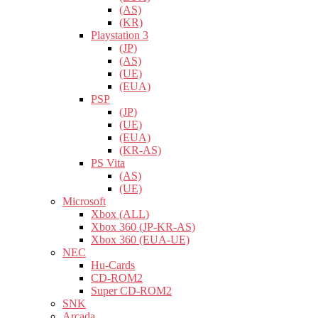
(AS)
(KR)
Playstation 3
(JP)
(AS)
(UE)
(EUA)
PSP
(JP)
(UE)
(EUA)
(KR-AS)
PS Vita
(AS)
(UE)
Microsoft
Xbox (ALL)
Xbox 360 (JP-KR-AS)
Xbox 360 (EUA-UE)
NEC
Hu-Cards
CD-ROM2
Super CD-ROM2
SNK
Arcada