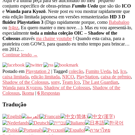
Aqui é a última peça para ser adicionado no meu “
pequeno
”
conjunto específico de obras-primas
Fumito Ueda
que são tão
ICO
e
Wanda para Kyozō
. Neste post eu vou mostrar rapidamente que
esta edição limitada japonesa em versões remasterizadas
HD 3 D ​​
fluidez Playstation 3
(Digo rapidamente porque, como
Bababaloo
ou
fr4nz
, Eu quero manter o meu nove…). Mas eu vou apresentá-lo,
especialmente
toda a minha coleção OIC – Shadow of the
Colossus
através
ma chaine youtube
! Quando esta caixa, para a
prateleira com GOW3, para quando eu tenho tempo para brincar…
em 2012…
Continue lendo
→
Postado em
Playstation 2
|
Tagged
coleção
,
Fumito Ueda
,
hd
,
Ico
,
caixa limitada
,
edição limitada
,
NICO
,
PlayStation
,
caixa de prêmio
,
Shadow of the Colossus
,
sony
,
Team Ico
,
The Last Guardian
,
Wanda para Kyozou
,
Shadow of the Colossus
,
Shadow of the
Colossus
,
Ikoma
|
6
Respostas
Tradução