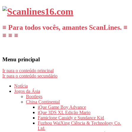
≡ Para todos vocês, amantes ScanLines. ≡
≡ ≡ ≡
Menu principal
Ir para o conteúdo principal
Ir para o conteúdo secundário
Notícia
Jogos da Ásia
Bootlegs
China Continental
iQue Game Boy Advance
iQue 3DS XL Edição Mario
Famiclone Cassidy e Sundance Kid
Fuzhou WaiXing Ciência & Technology Co.
Ltd.