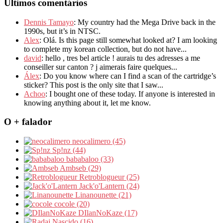
Últimos comentários
Dennis Tamayo
: My country had the Mega Drive back in the
1990s, but it’s in NTSC.
Alex
: Olá. Is this page still somewhat looked at? I am looking
to complete my korean collection, but do not have...
david
: hello , tres bel article ! aurais tu des adresses a me
conseiller sur canton ? j aimerais faire quelques...
Álex
: Do you know where can I find a scan of the cartridge’s
sticker? This post is the only site that I saw...
Achoo
: I bought one of these today. If anyone is interested in
knowing anything about it, let me know.
O + falador
neocalimero (45)
Sp!nz (44)
bababaloo (33)
Ambseb (29)
Retroblogueur (25)
Jack'o'Lantern (24)
Linanounette (21)
cocole (20)
DIlanNoKaze (17)
Nascido (16)