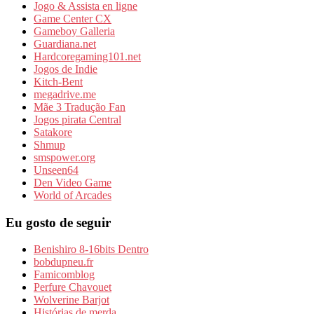
Jogo & Assista en ligne
Game Center CX
Gameboy Galleria
Guardiana.net
Hardcoregaming101.net
Jogos de Indie
Kitch-Bent
megadrive.me
Mãe 3 Tradução Fan
Jogos pirata Central
Satakore
Shmup
smspower.org
Unseen64
Den Video Game
World of Arcades
Eu gosto de seguir
Benishiro 8-16bits Dentro
bobdupneu.fr
Famicomblog
Perfure Chavouet
Wolverine Barjot
Histórias de merda