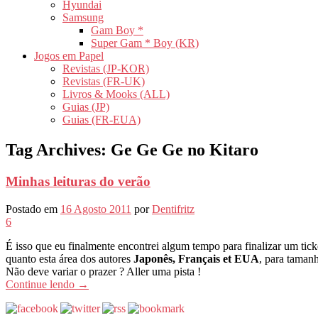
Hyundai
Samsung
Gam Boy *
Super Gam * Boy (KR)
Jogos em Papel
Revistas (JP-KOR)
Revistas (FR-UK)
Livros & Mooks (ALL)
Guias (JP)
Guias (FR-EUA)
Tag Archives:
Ge Ge Ge no Kitaro
Minhas leituras do verão
Postado em
16 Agosto 2011
por
Dentifritz
6
É isso que eu finalmente encontrei algum tempo para finalizar um tic
quanto esta área dos autores
Japonês, Français et EUA
, para taman
Não deve variar o prazer ? Aller uma pista !
Continue lendo
→