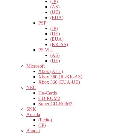
(JP)
(AS)
(UE)
(EUA)
PSP
(JP)
(UE)
(EUA)
(KR-AS)
PS Vita
(AS)
(UE)
Microsoft
Xbox (ALL)
Xbox 360 (JP-KR-AS)
Xbox 360 (EUA-UE)
NEC
Hu-Cards
CD-ROM2
Super CD-ROM2
SNK
Arcada
(Ilícito)
(JP)
Bandai