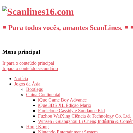
≡ Para todos vocês, amantes ScanLines. ≡ 
Menu principal
Ir para o conteúdo principal
Ir para o conteúdo secundário
Notícia
Jogos da Ásia
Bootlegs
China Continental
iQue Game Boy Advance
iQue 3DS XL Edição Mario
Famiclone Cassidy e Sundance Kid
Fuzhou WaiXing Ciência & Technology Co. Ltd.
Winsen / Guangzhou Li Cheng Indústria & Comér
Hong Kong
Nintendo Entertainment System