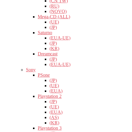
(CN TW)
(RU)
(NOVO)
Mega-CD (ALL)
(UE)
(JP)
Saturno
(EUA-UE)
(JP)
(KR)
Dreamcast
(JP)
(EUA-UE)
Sony
PSone
(JP)
(UE)
(EUA)
Playstation 2
(JP)
(UE)
(EUA)
(AS)
(KR)
Playstation 3