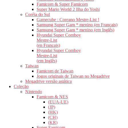
Famicom & Super Famicom
Super Mario World 2 Ilha do Yoshi
Coréia do Sul
Gamecube : Coreano Mestre-List !
Samsung Super Gam * menino (en Français)
Samsung Super Gam * menino (em Inglês)
Hyundai Super Comboy
Mestre-List
(en Français)
Hyundai Super Comboy
Mestre-List
(em Inglês)
Taiwan
Famicom de Taiwan
Jogos originais de Taiwan no Megadrive
Megadrive versão asiática
Coleção
Nintendo
Famicom & NES
(EUA-UE)
(JP)
(HK)
(CH)
(KR)
Super Famicom