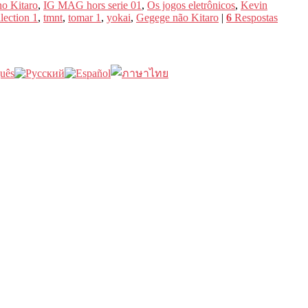
o Kitaro
,
IG MAG hors serie 01
,
Os jogos eletrônicos
,
Kevin
lection 1
,
tmnt
,
tomar 1
,
yokai
,
Gegege não Kitaro
|
6
Respostas