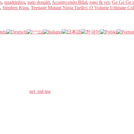
s
,
quadrinhos
,
pato donald
,
Acontecendo Bilal
,
jogo & ver
,
Ge Ge Ge n
,
Stephen King
,
Teenage Mutant Ninja Turtles: O Volume Ultimate Col