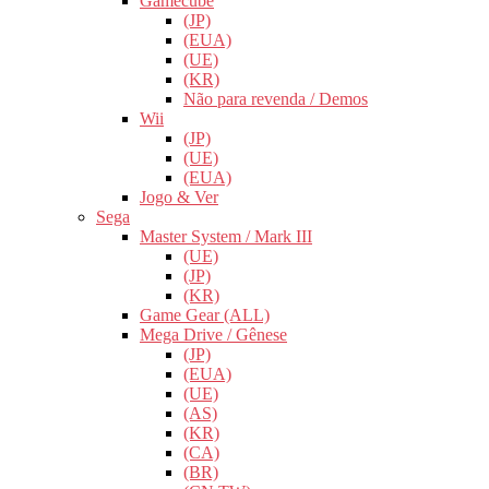
Gamecube
(JP)
(EUA)
(UE)
(KR)
Não para revenda / Demos
Wii
(JP)
(UE)
(EUA)
Jogo & Ver
Sega
Master System / Mark III
(UE)
(JP)
(KR)
Game Gear (ALL)
Mega Drive / Gênese
(JP)
(EUA)
(UE)
(AS)
(KR)
(CA)
(BR)