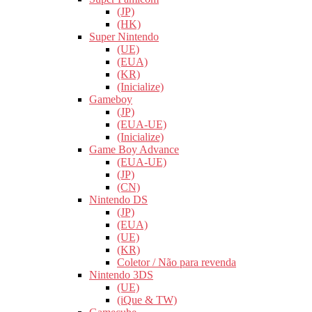
(JP)
(HK)
Super Nintendo
(UE)
(EUA)
(KR)
(Inicialize)
Gameboy
(JP)
(EUA-UE)
(Inicialize)
Game Boy Advance
(EUA-UE)
(JP)
(CN)
Nintendo DS
(JP)
(EUA)
(UE)
(KR)
Coletor / Não para revenda
Nintendo 3DS
(UE)
(iQue & TW)