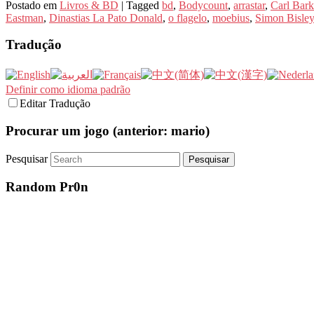
Postado em
Livros & BD
|
Tagged
bd
,
Bodycount
,
arrastar
,
Carl Bark
Eastman
,
Dinastias La Pato Donald
,
o flagelo
,
moebius
,
Simon Bisley
Tradução
Definir como idioma padrão
Editar Tradução
Procurar um jogo (anterior: mario)
Pesquisar
Random Pr0n