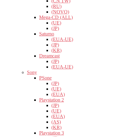
(CN TW)
(RU)
(NOVO)
Mega-CD (ALL)
(UE)
(JP)
Saturno
(EUA-UE)
(JP)
(KR)
Dreamcast
(JP)
(EUA-UE)
Sony
PSone
(JP)
(UE)
(EUA)
Playstation 2
(JP)
(UE)
(EUA)
(AS)
(KR)
Playstation 3