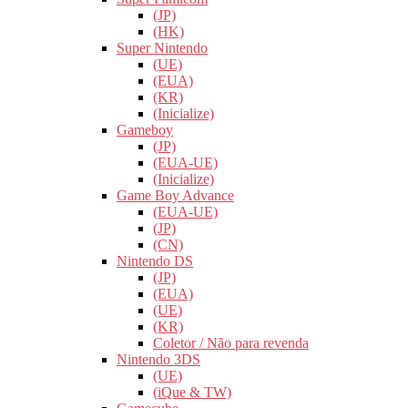
(JP)
(HK)
Super Nintendo
(UE)
(EUA)
(KR)
(Inicialize)
Gameboy
(JP)
(EUA-UE)
(Inicialize)
Game Boy Advance
(EUA-UE)
(JP)
(CN)
Nintendo DS
(JP)
(EUA)
(UE)
(KR)
Coletor / Não para revenda
Nintendo 3DS
(UE)
(iQue & TW)