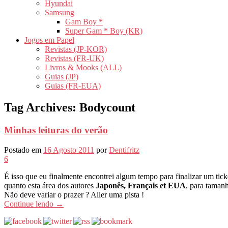
Hyundai
Samsung
Gam Boy *
Super Gam * Boy (KR)
Jogos em Papel
Revistas (JP-KOR)
Revistas (FR-UK)
Livros & Mooks (ALL)
Guias (JP)
Guias (FR-EUA)
Tag Archives:
Bodycount
Minhas leituras do verão
Postado em
16 Agosto 2011
por
Dentifritz
6
É isso que eu finalmente encontrei algum tempo para finalizar um tic
quanto esta área dos autores
Japonês, Français et EUA
, para taman
Não deve variar o prazer ? Aller uma pista !
Continue lendo
→