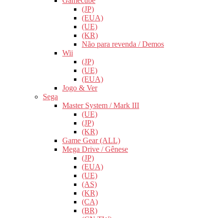
Gamecube
(JP)
(EUA)
(UE)
(KR)
Não para revenda / Demos
Wii
(JP)
(UE)
(EUA)
Jogo & Ver
Sega
Master System / Mark III
(UE)
(JP)
(KR)
Game Gear (ALL)
Mega Drive / Gênese
(JP)
(EUA)
(UE)
(AS)
(KR)
(CA)
(BR)