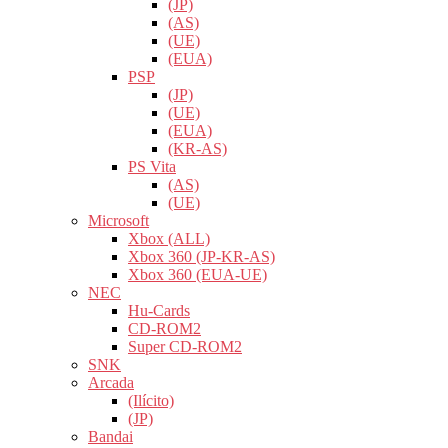
(JP)
(AS)
(UE)
(EUA)
PSP
(JP)
(UE)
(EUA)
(KR-AS)
PS Vita
(AS)
(UE)
Microsoft
Xbox (ALL)
Xbox 360 (JP-KR-AS)
Xbox 360 (EUA-UE)
NEC
Hu-Cards
CD-ROM2
Super CD-ROM2
SNK
Arcada
(Ilícito)
(JP)
Bandai