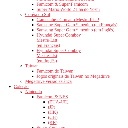
Famicom & Super Famicom
Super Mario World 2 Ilha do Yoshi
Coréia do Sul
Gamecube : Coreano Mestre-List !
Samsung Super Gam * menino (en Français)
Samsung Super Gam * menino (em Inglês)
Hyundai Super Comboy
Mestre-List
(en Français)
Hyundai Super Comboy
Mestre-List
(em Inglês)
Taiwan
Famicom de Taiwan
Jogos originais de Taiwan no Megadrive
Megadrive versão asiática
Coleção
Nintendo
Famicom & NES
(EUA-UE)
(JP)
(HK)
(CH)
(KR)
Super Famicom