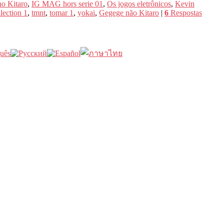
o Kitaro
,
IG MAG hors serie 01
,
Os jogos eletrônicos
,
Kevin
lection 1
,
tmnt
,
tomar 1
,
yokai
,
Gegege não Kitaro
|
6
Respostas