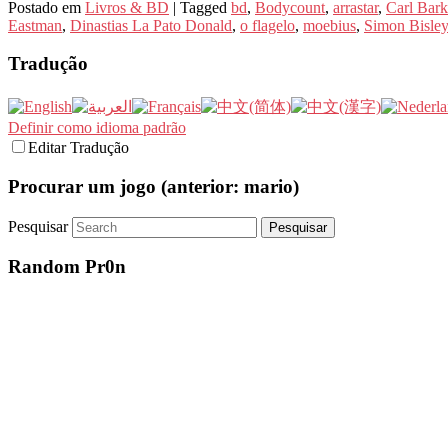
Postado em
Livros & BD
|
Tagged
bd
,
Bodycount
,
arrastar
,
Carl Bark
Eastman
,
Dinastias La Pato Donald
,
o flagelo
,
moebius
,
Simon Bisley
Tradução
Definir como idioma padrão
Editar Tradução
Procurar um jogo (anterior: mario)
Pesquisar
Random Pr0n