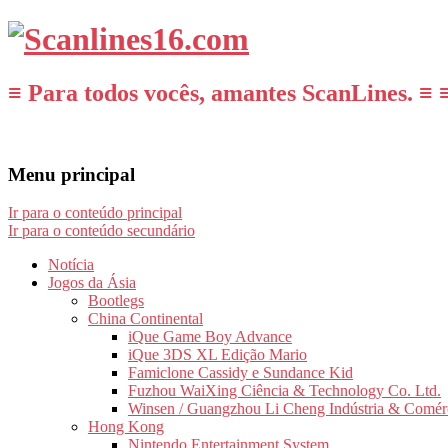
≡ Para todos vocês, amantes ScanLines. ≡ 
Menu principal
Ir para o conteúdo principal
Ir para o conteúdo secundário
Notícia
Jogos da Ásia
Bootlegs
China Continental
iQue Game Boy Advance
iQue 3DS XL Edição Mario
Famiclone Cassidy e Sundance Kid
Fuzhou WaiXing Ciência & Technology Co. Ltd.
Winsen / Guangzhou Li Cheng Indústria & Comér
Hong Kong
Nintendo Entertainment System