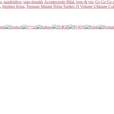
s
,
quadrinhos
,
pato donald
,
Acontecendo Bilal
,
jogo & ver
,
Ge Ge Ge n
,
Stephen King
,
Teenage Mutant Ninja Turtles: O Volume Ultimate Col