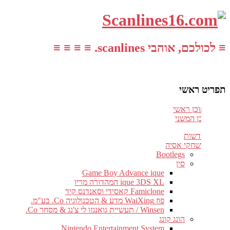
≡ לכולכם, אוהבי scanlines. ≡ ≡ ≡ ≡
תפריט ראשי
עבור לתוכן ראשי
דלג לתוכן המשני
חדשות
משחקי אסיה
Bootlegs
סין
Game Boy Advance ique
ique 3DS XL המהדורה מריו
Famiclone קאסידי וסאנדנס קיד
פוז WaiXing מדע & הטכנולוגיה Co. בע"מ.
Winsen / תעשיית גואנגזו לי צ'נג & מסחר Co.
הונג קונג
Nintendo Entertainment System