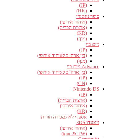
(JP)
(HK)
סופר נינטנדו
(איחוד אירופי)
(ארצות הברית)
(KR)
(מגף)
גיים בוי
(JP)
(בין ארה"ב לאיחוד אירופי)
(מגף)
Advance גיים בוי
(בין ארה"ב לאיחוד אירופי)
(JP)
(CN)
Nintendo DS
(JP)
(ארצות הברית)
(איחוד אירופי)
(KR)
אספן / לא למכירה חוזרת
נינטנדו 3DS
(איחוד אירופי)
(ique & TW)