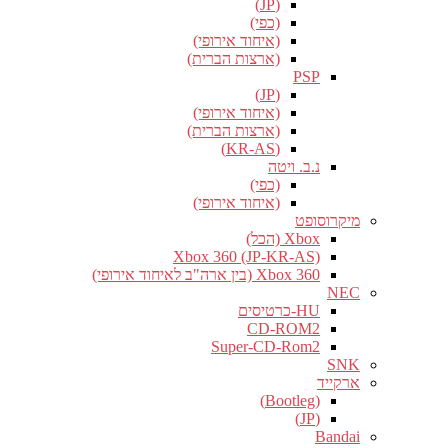
(JP)
(כפי)
(איחוד אירופי)
(ארצות הברית)
PSP
(JP)
(איחוד אירופי)
(ארצות הברית)
(KR-AS)
נ.ב. ויטה
(כפי)
(איחוד אירופי)
מיקרוסופט
Xbox (הכל)
Xbox 360 (JP-KR-AS)
Xbox 360 (בין ארה"ב לאיחוד אירופי)
NEC
HU-כרטיסים
CD-ROM2
Super-CD-Rom2
SNK
ארקייד
(Bootleg)
(JP)
Bandai