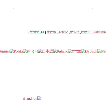
Katsuhi
,
נינטנדו
,
טאיטו
,
Tetsuo
,
אקירה
|
11
תגובות