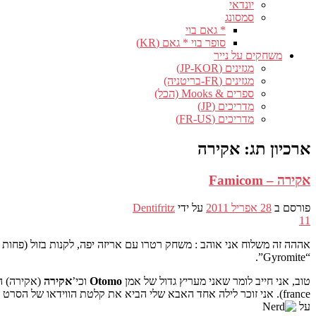
יונדאי
סמסונג
* גאם בוי
סופר בוי * גאם (KR)
משחקים על נייר
מגזינים (JP-KOR)
מגזינים (FR-בריטניה)
ספרים & Mooks (הכל)
מדריכים (JP)
מדריכים (FR-US)
ארכיון תג:
אקירה
אקירה – Famicom
פורסם ב
28 אפריל 2011
על ידי
Dentifritz
11
אההה זה משלוח אני אוהב : משחק רטרו עם אריזה יפה, לקנות בזול (פחות מ 10 €!) ומעל לכל באופן אקראי לחלוטין ! אמרתי לך קודם שאני סופו של דבר אפול למשחקי Famicom… אם אתה 
“Gyromite”.
טוב, אני חייב לומר שאני מעריץ גדול של אמן
Otomo
וכי’
אקירה
על