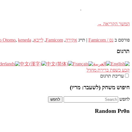
המשך הקריאה
→
פורסם ב
נס / Famicom
|
תייג
אקירה
,
Famicom
,
לייבא
,
keneda
,
ro Otomo
תרגום
קבע כשפת ברירת מחדל
עריכת תרגום
חיפוש משחק (לשעבר: מריו)
לחפש
Random Pr0n