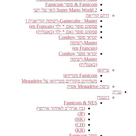
Famicom & סופר Famicom
Super Mario World 2 האי של יושי
דרום קוריאה
Gamecube : Master-רשימה קוריאנית !
סמסונג סופר גאם * ילד (en Français)
סמסונג סופר גאם * ילד (באנגלית)
יונדאי סופר Comboy
Master-רשימה
(en Français)
יונדאי סופר Comboy
Master-רשימה
(באנגלית)
טייוואן
Famicom מטייוואן
משחקים מקוריים מטייוואן על Megadrive
גרסת Megadrive אסיה
גבייה
נינטנדו
Famicom & NES
(בין ארה"ב לאיחוד אירופי)
(JP)
(HK)
(CH)
(KR)
סופר Famicom