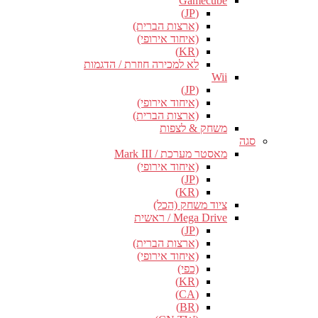
Gamecube
(JP)
(ארצות הברית)
(איחוד אירופי)
(KR)
לא למכירה חוזרת / הדגמות
Wii
(JP)
(איחוד אירופי)
(ארצות הברית)
משחק & לצפות
סגה
מאסטר מערכת / Mark III
(איחוד אירופי)
(JP)
(KR)
ציוד משחק (הכל)
Mega Drive / ראשית
(JP)
(ארצות הברית)
(איחוד אירופי)
(כפי)
(KR)
(CA)
(BR)