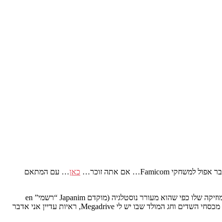
כאן
… עם המתאם
(אקירה) היא אחת היצירות שהרשימו אותי ביותר, כמו הנושא שלו, העולם שלו ואת המוזיקה שלו כפי שהוא מעורר נוסטלגיה (מוקדם Japanim “רשמי” en
france). אני זוכר לילה אחד האבא שלי הביא את קלטת הווידאו של הסרט בהפתעה… אחת מהיום הכי היפה בחיים שלי ביום שהוא הביא לי את קלטת מכסחי השדים וחג המולד שבו יש לי Megadrive, ראיות עדיין אני אדבר