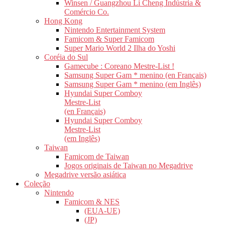
Winsen / Guangzhou Li Cheng Indústria &
Comércio Co.
Hong Kong
Nintendo Entertainment System
Famicom & Super Famicom
Super Mario World 2 Ilha do Yoshi
Coréia do Sul
Gamecube : Coreano Mestre-List !
Samsung Super Gam * menino (en Français)
Samsung Super Gam * menino (em Inglês)
Hyundai Super Comboy
Mestre-List
(en Français)
Hyundai Super Comboy
Mestre-List
(em Inglês)
Taiwan
Famicom de Taiwan
Jogos originais de Taiwan no Megadrive
Megadrive versão asiática
Coleção
Nintendo
Famicom & NES
(EUA-UE)
(JP)