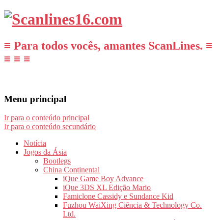
≡ Para todos vocês, amantes ScanLines. ≡
≡ ≡ ≡
Menu principal
Ir para o conteúdo principal
Ir para o conteúdo secundário
Notícia
Jogos da Ásia
Bootlegs
China Continental
iQue Game Boy Advance
iQue 3DS XL Edição Mario
Famiclone Cassidy e Sundance Kid
Fuzhou WaiXing Ciência & Technology Co.
Ltd.