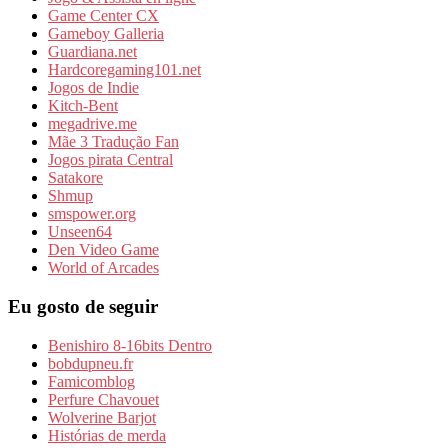
Game Center CX
Gameboy Galleria
Guardiana.net
Hardcoregaming101.net
Jogos de Indie
Kitch-Bent
megadrive.me
Mãe 3 Tradução Fan
Jogos pirata Central
Satakore
Shmup
smspower.org
Unseen64
Den Video Game
World of Arcades
Eu gosto de seguir
Benishiro 8-16bits Dentro
bobdupneu.fr
Famicomblog
Perfure Chavouet
Wolverine Barjot
Histórias de merda