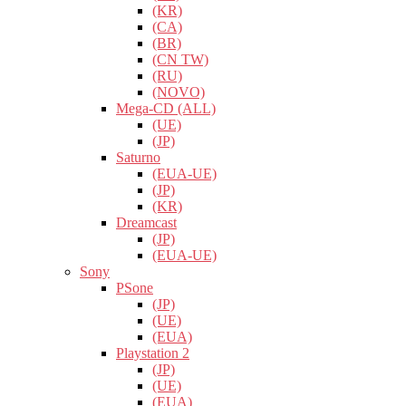
(KR)
(CA)
(BR)
(CN TW)
(RU)
(NOVO)
Mega-CD (ALL)
(UE)
(JP)
Saturno
(EUA-UE)
(JP)
(KR)
Dreamcast
(JP)
(EUA-UE)
Sony
PSone
(JP)
(UE)
(EUA)
Playstation 2
(JP)
(UE)
(EUA)