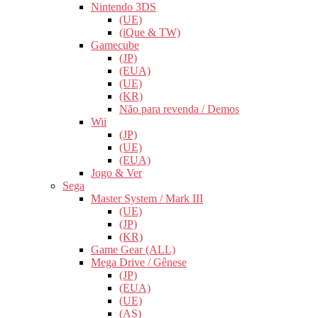
Nintendo 3DS
(UE)
(iQue & TW)
Gamecube
(JP)
(EUA)
(UE)
(KR)
Não para revenda / Demos
Wii
(JP)
(UE)
(EUA)
Jogo & Ver
Sega
Master System / Mark III
(UE)
(JP)
(KR)
Game Gear (ALL)
Mega Drive / Gênese
(JP)
(EUA)
(UE)
(AS)