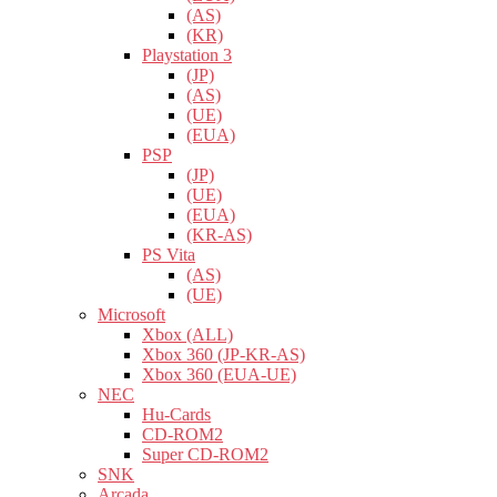
(AS)
(KR)
Playstation 3
(JP)
(AS)
(UE)
(EUA)
PSP
(JP)
(UE)
(EUA)
(KR-AS)
PS Vita
(AS)
(UE)
Microsoft
Xbox (ALL)
Xbox 360 (JP-KR-AS)
Xbox 360 (EUA-UE)
NEC
Hu-Cards
CD-ROM2
Super CD-ROM2
SNK
Arcada