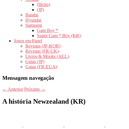
(Ilícito)
(JP)
Bandai
Hyundai
Samsung
Gam Boy *
Super Gam * Boy (KR)
Jogos em Papel
Revistas (JP-KOR)
Revistas (FR-UK)
Livros & Mooks (ALL)
Guias (JP)
Guias (FR-EUA)
Mensagem navegação
←
Anterior
Próximo
→
A história Newzealand (KR)