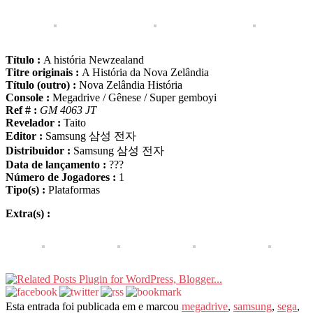
Título :
A história Newzealand
Titre originais :
A História da Nova Zelândia
Título (outro) :
Nova Zelândia História
Console :
Megadrive / Gênese / Super gemboyi
Ref # :
GM 4063 JT
Revelador :
Taito
Editor :
Samsung 삼성 전자
Distribuidor :
Samsung 삼성 전자
Data de lançamento :
???
Número de Jogadores :
1
Tipo(s) :
Plataformas
Extra(s) :
Esta entrada foi publicada em e marcou
megadrive
,
samsung
,
sega
,