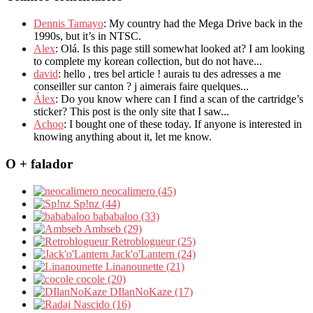
Dennis Tamayo
: My country had the Mega Drive back in the
1990s, but it’s in NTSC.
Alex
: Olá. Is this page still somewhat looked at? I am looking
to complete my korean collection, but do not have...
david
: hello , tres bel article ! aurais tu des adresses a me
conseiller sur canton ? j aimerais faire quelques...
Álex
: Do you know where can I find a scan of the cartridge’s
sticker? This post is the only site that I saw...
Achoo
: I bought one of these today. If anyone is interested in
knowing anything about it, let me know.
O + falador
neocalimero (45)
Sp!nz (44)
bababaloo (33)
Ambseb (29)
Retroblogueur (25)
Jack'o'Lantern (24)
Linanounette (21)
cocole (20)
DIlanNoKaze (17)
Nascido (16)