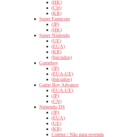
(HK)
(CH)
(KR)
Super Famicom
(JP)
(HK)
Super Nintendo
(UE)
(EUA)
(KR)
(Inicialize)
Gameboy
(JP)
(EUA-UE)
(Inicialize)
Game Boy Advance
(EUA-UE)
(JP)
(CN)
Nintendo DS
(JP)
(EUA)
(UE)
(KR)
Coletor / Não para revenda