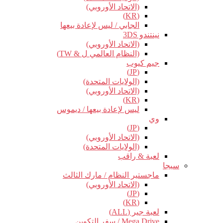
(الاتحاد الأوروبي)
(KR)
الجابي / ليس لإعادة بيعها
نينتندو 3DS
(الاتحاد الأوروبي)
(النظام العالمي ل & TW)
جيم كيوب
(JP)
(الولايات المتحدة)
(الاتحاد الأوروبي)
(KR)
ليس لإعادة بيعها / ديموس
وي
(JP)
(الاتحاد الأوروبي)
(الولايات المتحدة)
لعبة & راقب
سيجا
ماجستير النظام / مارك الثالث
(الاتحاد الأوروبي)
(JP)
(KR)
لعبة جير (ALL)
Mega Drive / سفر التكوين