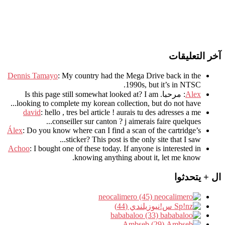
آخر التعليقات
Dennis Tamayo
:
My country had the Mega Drive back in the
.
1990s
,
but it’s in NTSC
Alex
: مرحبا.
I am
?
Is this page still somewhat looked at
.
looking to complete my korean collection
,
but do not have..
david
:
hello
,
tres bel article
!
aurais tu des adresses a me
.
conseiller sur canton
?
j aimerais faire quelques..
Álex
: Do you know where can I find a scan of the cartridge’s
sticker? This post is the only site that I saw...
Achoo
: I bought one of these today. If anyone is interested in
knowing anything about it, let me know.
ال + يتحدثوا
neocalimero (45)
س!نيوزيلندي (44)
bababaloo (33)
Ambseb (29)