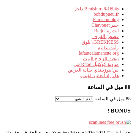
Benishiro 8-16bits داخل
bobdupneu.fr
Famicomblog
حفر Chavouet
الشره Barjot
قصص القرف
iGREKKESS' بلوق
رأيت عالية
lafautealamanette.org
يبحث الزجاج البيت
مدونة كوكتيل Rhod في
س!نيوزيلندي صالة العرض
هل راد ألعاب الفيديو
88 ميل في الساعة
88 ميل في الساعة
BONUS !
حق النشر © 2011-2026 Scanlines16.com - جميع الحقوق محفوظة