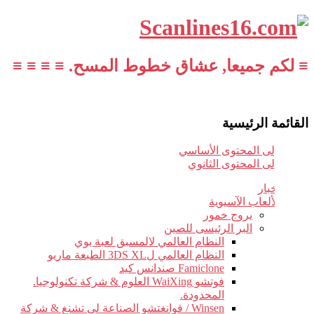
≡ لكم جميعا, عشاق خطوط المسح. ≡ ≡ ≡ ≡
القائمة الرئيسية
تخطي إلى المحتوى الأساسي
تخطي إلى المحتوى الثانوي
أخبار
الألعاب الآسيوية
يروج خمور
البر الرئيسى للصين
النظام العالمي لالمسبق لعبة بوي
النظام العالمي ل3DS XL الطبعة ماريو
Famiclone صندانس كيد
فوتشو WaiXing العلوم & شركة تكنولوجيا.
المحدودة.
Winsen / قوانغتشو الصناعة لى تشنغ & شركة