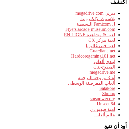
اكتشف
ديزني megadrive.com
بلاستيك الإلكترونية
ل Famicom البسيطة
Flyers.arcade-museum.com
لعبة & مشاهدة EN LIGNE
لعبة مركز CX
لعبة فتى غاليريا
Guardiana.net
Hardcoregaming101.net
إيندي ألعاب
المطبخ-بنت
megadrive.me
أم 3 مروحة الترجمة
ألعاب المقرصنة الوسطى
Satakore
Shmup
smspower.org
Unseen64
لعبة فيديو دن
عالم ألعاب
أود أن تتبع