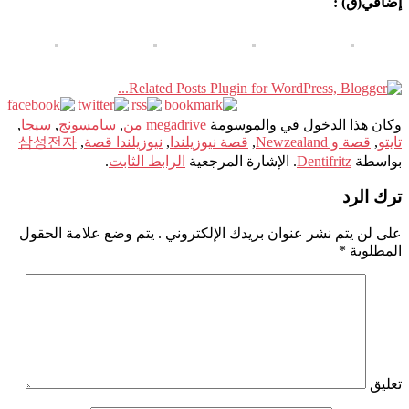
إضافي(ق) :
وكان هذا الدخول في والموسومة
megadrive من
,
سامسونج
,
سيجا
,
تايتو
,
قصة و Newzealand
,
قصة نيوزيلندا
,
نيوزيلندا قصة
,
삼성전자
بواسطة
Dentifritz
. الإشارة المرجعية
الرابط الثابت
.
ترك الرد
على لن يتم نشر عنوان بريدك الإلكتروني .
يتم وضع علامة الحقول
المطلوبة
*
تعليق