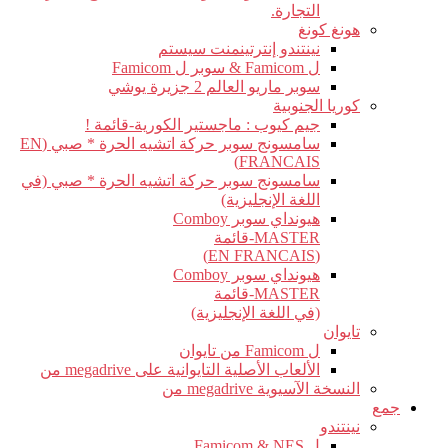
التجارة.
هونغ كونغ
نينتندو إنترتينمنت سيستم
ل Famicom & سوبر ل Famicom
سوبر ماريو العالم 2 جزيرة يوشي
كوريا الجنوبية
جيم كيوب : ماجستير الكورية-قائمة !
سامسونج سوبر حركة اتشيه الحرة * صبي (EN
FRANCAIS)
سامسونج سوبر حركة اتشيه الحرة * صبي (في
اللغة الإنجليزية)
هيونداي سوبر Comboy
MASTER-قائمة
(EN FRANCAIS)
هيونداي سوبر Comboy
MASTER-قائمة
(في اللغة الإنجليزية)
تايوان
ل Famicom من تايوان
الألعاب الأصلية التايوانية على megadrive من
النسخة الآسيوية megadrive من
جمع
نينتندو
ل Famicom & NES