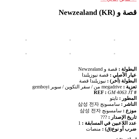
قصة و Newzealand (KR)
البطولة :
قصة و Newzealand
عيار الأصلي :
قصة نيوزيلندا
البطولة (آخر) :
نيوزيلندا قصة
تعزية :
megadrive من / سفر التكوين / سوبر gemboyi
GM 4063 JT
# REF :
المطور :
تايتو
الناشر :
سامسونج 삼성 전자
موزع :
سامسونج 삼성 전자
تاريخ الإصدار :
???
عدد اللاعبين في المسابقة :
1
ضرب أو نوع(ق) :
منصات