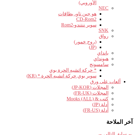
الأوروبي)
NEC
هو جين تاو، بطاقات
CD-Rom2
سوبر ننتندو-Rom2
SNK
رواق
(روج خمور)
(JP)
بانداي
هيونداي
سامسونج
* حركة اتشيه الحرة بوي
سوبر بوي حركة اتشيه الحرة * (KR)
ألعاب على ورق
المجلات (JP-KOR)
المجلات (FR-UK)
كتب & Mooks (ALL)
أدلة (JP)
أدلة (FR-US)
آخر الملاحة
←
سابق
التالي
→