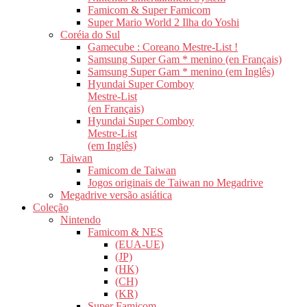
Famicom & Super Famicom
Super Mario World 2 Ilha do Yoshi
Coréia do Sul
Gamecube : Coreano Mestre-List !
Samsung Super Gam * menino (en Français)
Samsung Super Gam * menino (em Inglês)
Hyundai Super Comboy
Mestre-List
(en Français)
Hyundai Super Comboy
Mestre-List
(em Inglês)
Taiwan
Famicom de Taiwan
Jogos originais de Taiwan no Megadrive
Megadrive versão asiática
Coleção
Nintendo
Famicom & NES
(EUA-UE)
(JP)
(HK)
(CH)
(KR)
Super Famicom