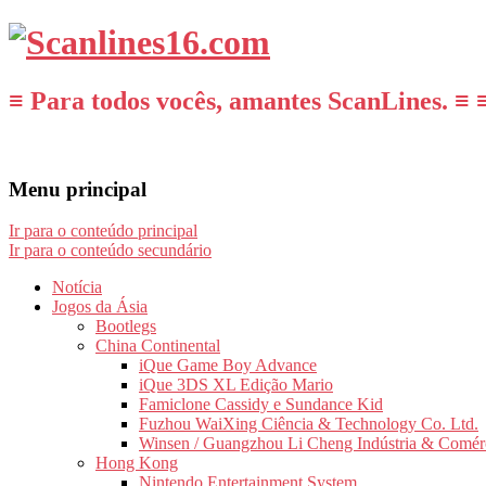
≡ Para todos vocês, amantes ScanLines. ≡ 
Menu principal
Ir para o conteúdo principal
Ir para o conteúdo secundário
Notícia
Jogos da Ásia
Bootlegs
China Continental
iQue Game Boy Advance
iQue 3DS XL Edição Mario
Famiclone Cassidy e Sundance Kid
Fuzhou WaiXing Ciência & Technology Co. Ltd.
Winsen / Guangzhou Li Cheng Indústria & Comér
Hong Kong
Nintendo Entertainment System