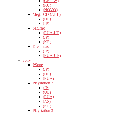
(CN TW)
(RU)
(NOVO)
Mega-CD (ALL)
(UE)
(JP)
Saturno
(EUA-UE)
(JP)
(KR)
Dreamcast
(JP)
(EUA-UE)
Sony
PSone
(JP)
(UE)
(EUA)
Playstation 2
(JP)
(UE)
(EUA)
(AS)
(KR)
Playstation 3