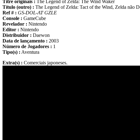
Titre originais :
The Legend of Zelda: The Wind Waker
Título (outro) :
The Legend of Zelda: Tact of the Wind, Zelda não 
Ref # :
GS-DOL-AT GZLE
Console :
GameCube
Revelador :
Nintendo
Editor :
Nintendo
Distribuidor :
Daewon
Data de lançamento :
2003
Número de Jogadores :
1
Tipo(s) :
Aventura
Extra(s) :
Comerciais japoneses.