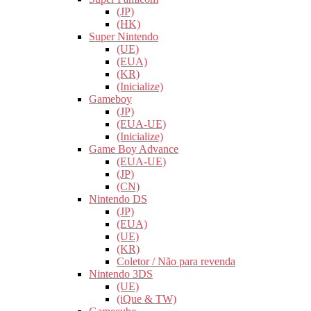
(JP)
(HK)
Super Nintendo
(UE)
(EUA)
(KR)
(Inicialize)
Gameboy
(JP)
(EUA-UE)
(Inicialize)
Game Boy Advance
(EUA-UE)
(JP)
(CN)
Nintendo DS
(JP)
(EUA)
(UE)
(KR)
Coletor / Não para revenda
Nintendo 3DS
(UE)
(iQue & TW)