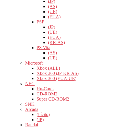
(JP)
(AS)
(UE)
(EUA)
PSP
(JP)
(UE)
(EUA)
(KR-AS)
PS Vita
(AS)
(UE)
Microsoft
Xbox (ALL)
Xbox 360 (JP-KR-AS)
Xbox 360 (EUA-UE)
NEC
Hu-Cards
CD-ROM2
Super CD-ROM2
SNK
Arcada
(Ilícito)
(JP)
Bandai