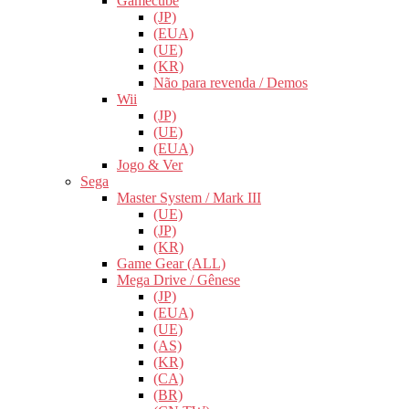
Gamecube
(JP)
(EUA)
(UE)
(KR)
Não para revenda / Demos
Wii
(JP)
(UE)
(EUA)
Jogo & Ver
Sega
Master System / Mark III
(UE)
(JP)
(KR)
Game Gear (ALL)
Mega Drive / Gênese
(JP)
(EUA)
(UE)
(AS)
(KR)
(CA)
(BR)