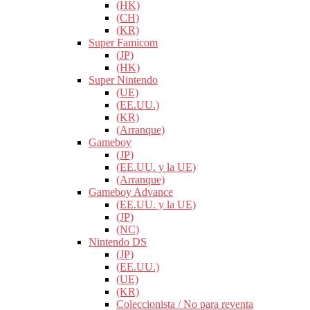
(HK)
(CH)
(KR)
Super Famicom
(JP)
(HK)
Super Nintendo
(UE)
(EE.UU.)
(KR)
(Arranque)
Gameboy
(JP)
(EE.UU. y la UE)
(Arranque)
Gameboy Advance
(EE.UU. y la UE)
(JP)
(NC)
Nintendo DS
(JP)
(EE.UU.)
(UE)
(KR)
Coleccionista / No para reventa