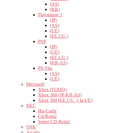
(AS)
(KR)
Playstation 3
(JP)
(AS)
(UE)
(EE.UU.)
PSP
(JP)
(UE)
(EE.UU.)
(KR-AS)
PS Vita
(AS)
(UE)
Microsoft
Xbox (TODO)
Xbox 360 (JP-KR-AS)
Xbox 360 (EE.UU. y la UE)
NEC
Hu-Cards
Cd-Rom2
Super CD-Rom2
SNK
Arcada