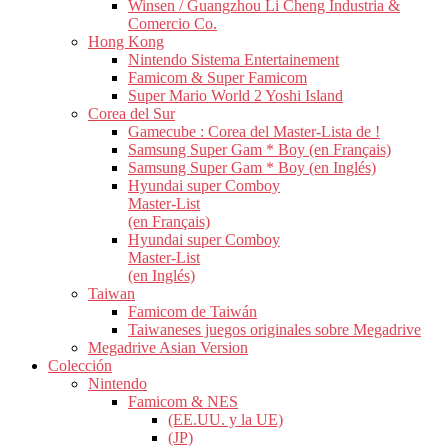
Winsen / Guangzhou Li Cheng Industria &
Comercio Co.
Hong Kong
Nintendo Sistema Entertainement
Famicom & Super Famicom
Super Mario World 2 Yoshi Island
Corea del Sur
Gamecube : Corea del Master-Lista de !
Samsung Super Gam * Boy (en Français)
Samsung Super Gam * Boy (en Inglés)
Hyundai super Comboy
Master-List
(en Français)
Hyundai super Comboy
Master-List
(en Inglés)
Taiwan
Famicom de Taiwán
Taiwaneses juegos originales sobre Megadrive
Megadrive Asian Version
Colección
Nintendo
Famicom & NES
(EE.UU. y la UE)
(JP)