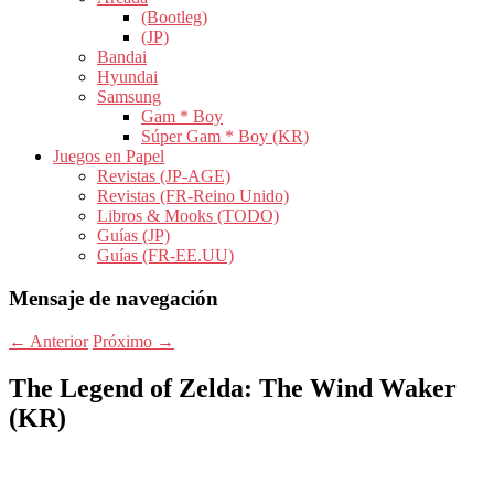
(Bootleg)
(JP)
Bandai
Hyundai
Samsung
Gam * Boy
Súper Gam * Boy (KR)
Juegos en Papel
Revistas (JP-AGE)
Revistas (FR-Reino Unido)
Libros & Mooks (TODO)
Guías (JP)
Guías (FR-EE.UU)
Mensaje de navegación
←
Anterior
Próximo
→
The Legend of Zelda: The Wind Waker
(KR)