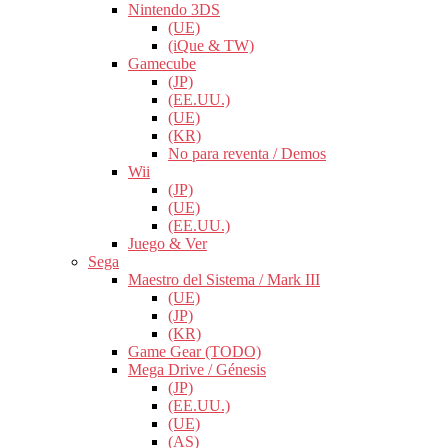
Nintendo 3DS
(UE)
(iQue & TW)
Gamecube
(JP)
(EE.UU.)
(UE)
(KR)
No para reventa / Demos
Wii
(JP)
(UE)
(EE.UU.)
Juego & Ver
Sega
Maestro del Sistema / Mark III
(UE)
(JP)
(KR)
Game Gear (TODO)
Mega Drive / Génesis
(JP)
(EE.UU.)
(UE)
(AS)