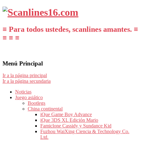
≡ Para todos ustedes, scanlines amantes. ≡
≡ ≡ ≡
Menú Principal
Ir a la página principal
Ir a la página secundaria
Noticias
Juego asiático
Bootlegs
China continental
iQue Game Boy Advance
iQue 3DS XL Edición Mario
Famiclone Cassidy y Sundance Kid
Fuzhou WaiXing Ciencia & Technology Co.
Ltd.