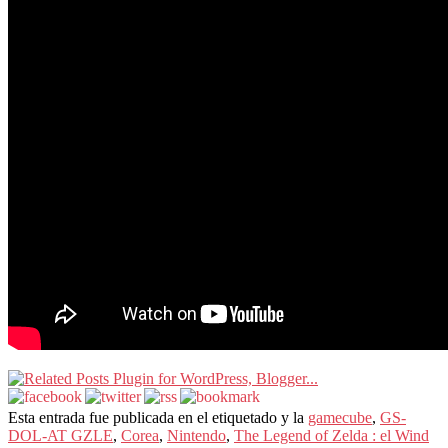
Esta entrada fue publicada en el etiquetado y la
gamecube
,
GS-
DOL-AT GZLE
,
Corea
,
Nintendo
,
The Legend of Zelda : el Wind