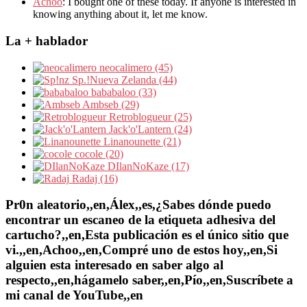
Achoo
: I bought one of these today. If anyone is interested in
knowing anything about it, let me know.
La + hablador
neocalimero (45)
Sp.!Nueva Zelanda (44)
bababaloo (33)
Ambseb (29)
Retroblogueur (25)
Jack'o'Lantern (24)
Linanounette (21)
cocole (20)
DIlanNoKaze (17)
Radaj (16)
Pr0n aleatorio,,en,Álex,,es,¿Sabes dónde puedo
encontrar un escaneo de la etiqueta adhesiva del
cartucho?,,en,Esta publicación es el único sitio que
vi.,,en,Achoo,,en,Compré uno de estos hoy,,en,Si
alguien esta interesado en saber algo al
respecto,,en,hágamelo saber,,en,Pío,,en,Suscríbete a
mi canal de YouTube,,en