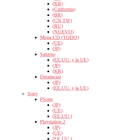
(KR)
(California)
(BR)
(CN TW)
(RU)
(NUEVO)
Mega-CD (TODO)
(UE)
(JP)
Saturno
(EE.UU. y la UE)
(JP)
(KR)
Dreamcast
(JP)
(EE.UU. y la UE)
Sony
PSone
(JP)
(UE)
(EE.UU.)
Playstation 2
(JP)
(UE)
(EE.UU.)