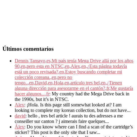
Últimos comentarios
Dennis Tamayo,es,Mi país tenía Mega Drive allá por los años
90,en,pero esta en NTSC,en,Alex,en,¿Esta página todavía
está un poco revisada?,en,Estoy buscando completar mi
colección coreana.,en,pero no
tengo..,en,David,en,Hola,en,artículo tres bel,en,¿Tienen
alguna dirección para asesorarme en el cantón?,fr,Me gustaría
hacer algunos...,fr
: My country had the Mega Drive back in
the 1990s, but it’s in NTSC.
Alex
: ¡Hola. Is this page still somewhat looked at? I am
looking to complete my korean collection, but do not have...
david
: hello , tres bel article ! aurais tu des adresses a me
conseiller sur canton ? j aimerais faire quelques...
Álex
: Do you know where can I find a scan of the cartridge’s
sticker? This post is the only site that I saw...