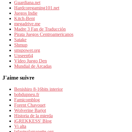
Guardiana.net
Hardcoregaming101.net
Juegos Indie
Kitch-Bent
megadrive.me
Madre 3 Fan de Traducción
Pirata Juegos Centroamericanos
Satake
Shmup
smspower.org
Unseen64
Vídeo Juego Den
Mundial de Arcadas
J'aime suivre
Benishiro 8-16bits interior
bobdupneu.fr
Famicomblog
Forent Chavouet
Wolverine Barjot
Historia de la mierda
iGREKKESS' Blog
Vi alta
lafautealamanette.org