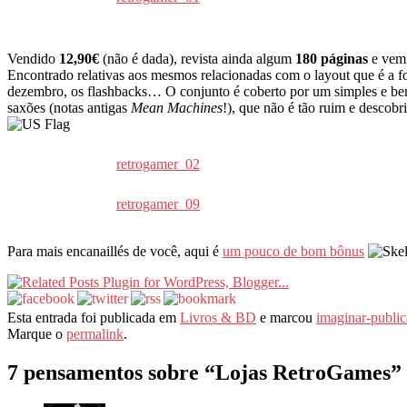
Vendido
12,90€
(não é dada), revista ainda algum
180 páginas
e vem 
Encontrado relativas aos mesmos relacionadas com o layout que é a for
dezembro, os flashbacks… O conjunto é coberto por um simples e bem 
saxões (notas antigas
Mean Machines
!), que não é tão ruim e descobr
retrogamer_02
retrogamer_09
Para mais encanaillés de você, aqui é
um pouco de bom bônus
Esta entrada foi publicada em
Livros & BD
e marcou
imaginar-publi
Marque o
permalink
.
7 pensamentos sobre “
Lojas RetroGames
”