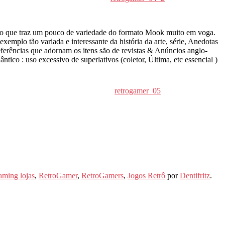
ho que traz um pouco de variedade do formato Mook muito em voga.
emplo tão variada e interessante da história da arte, série, Anedotas
ferências que adornam os itens são de revistas & Anúncios anglo-
tico : uso excessivo de superlativos (coletor, Última, etc essencial )
retrogamer_05
aming lojas
,
RetroGamer
,
RetroGamers
,
Jogos Retrô
por
Dentifritz
.