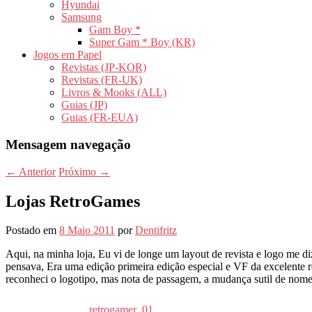
Hyundai
Samsung
Gam Boy *
Super Gam * Boy (KR)
Jogos em Papel
Revistas (JP-KOR)
Revistas (FR-UK)
Livros & Mooks (ALL)
Guias (JP)
Guias (FR-EUA)
Mensagem navegação
←
Anterior
Próximo
→
Lojas RetroGames
Postado em
8 Maio 2011
por
Dentifritz
Aqui, na minha loja, Eu vi de longe um layout de revista e logo me 
pensava, Era uma edição primeira edição especial e VF da excelente 
reconheci o logotipo, mas nota de passagem, a mudança sutil de nome
retrogamer_01