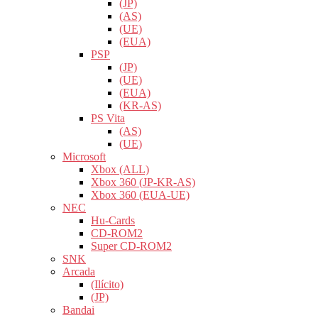
(JP)
(AS)
(UE)
(EUA)
PSP
(JP)
(UE)
(EUA)
(KR-AS)
PS Vita
(AS)
(UE)
Microsoft
Xbox (ALL)
Xbox 360 (JP-KR-AS)
Xbox 360 (EUA-UE)
NEC
Hu-Cards
CD-ROM2
Super CD-ROM2
SNK
Arcada
(Ilícito)
(JP)
Bandai