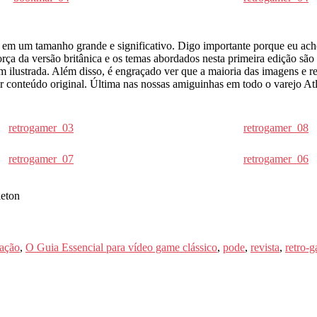
em um tamanho grande e significativo. Digo importante porque eu ac
ça da versão britânica e os temas abordados nesta primeira edição são ex
ilustrada. Além disso, é engraçado ver que a maioria das imagens e re
ir conteúdo original. Última nas nossas amiguinhas em todo o varejo Atlân
retrogamer_03
retrogamer_08
retrogamer_07
retrogamer_06
cação
,
O Guia Essencial para vídeo game clássico
,
pode
,
revista
,
retro-g