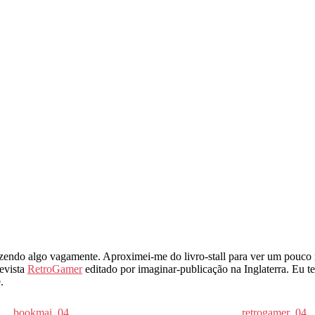
dizendo algo vagamente. Aproximei-me do livro-stall para ver um pouco 
revista
RetroGamer
editado por imaginar-publicação na Inglaterra. Eu te
.
bookmai_04
retrogamer_04