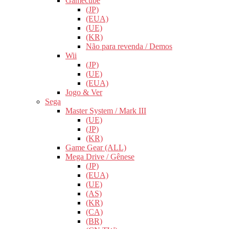
Gamecube
(JP)
(EUA)
(UE)
(KR)
Não para revenda / Demos
Wii
(JP)
(UE)
(EUA)
Jogo & Ver
Sega
Master System / Mark III
(UE)
(JP)
(KR)
Game Gear (ALL)
Mega Drive / Gênese
(JP)
(EUA)
(UE)
(AS)
(KR)
(CA)
(BR)