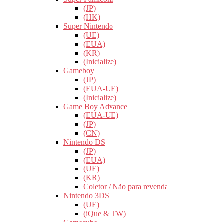
(JP)
(HK)
Super Nintendo
(UE)
(EUA)
(KR)
(Inicialize)
Gameboy
(JP)
(EUA-UE)
(Inicialize)
Game Boy Advance
(EUA-UE)
(JP)
(CN)
Nintendo DS
(JP)
(EUA)
(UE)
(KR)
Coletor / Não para revenda
Nintendo 3DS
(UE)
(iQue & TW)