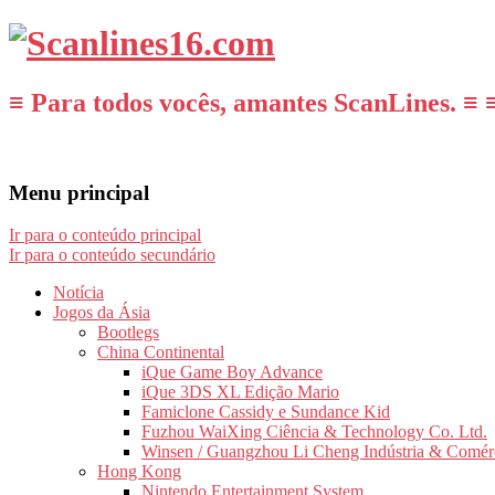
≡ Para todos vocês, amantes ScanLines. ≡ 
Menu principal
Ir para o conteúdo principal
Ir para o conteúdo secundário
Notícia
Jogos da Ásia
Bootlegs
China Continental
iQue Game Boy Advance
iQue 3DS XL Edição Mario
Famiclone Cassidy e Sundance Kid
Fuzhou WaiXing Ciência & Technology Co. Ltd.
Winsen / Guangzhou Li Cheng Indústria & Comér
Hong Kong
Nintendo Entertainment System