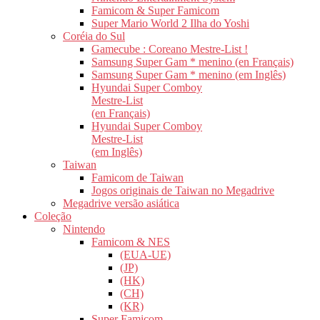
Famicom & Super Famicom
Super Mario World 2 Ilha do Yoshi
Coréia do Sul
Gamecube : Coreano Mestre-List !
Samsung Super Gam * menino (en Français)
Samsung Super Gam * menino (em Inglês)
Hyundai Super Comboy
Mestre-List
(en Français)
Hyundai Super Comboy
Mestre-List
(em Inglês)
Taiwan
Famicom de Taiwan
Jogos originais de Taiwan no Megadrive
Megadrive versão asiática
Coleção
Nintendo
Famicom & NES
(EUA-UE)
(JP)
(HK)
(CH)
(KR)
Super Famicom