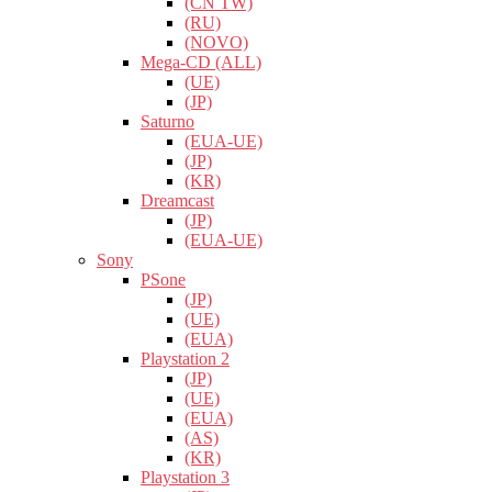
(CN TW)
(RU)
(NOVO)
Mega-CD (ALL)
(UE)
(JP)
Saturno
(EUA-UE)
(JP)
(KR)
Dreamcast
(JP)
(EUA-UE)
Sony
PSone
(JP)
(UE)
(EUA)
Playstation 2
(JP)
(UE)
(EUA)
(AS)
(KR)
Playstation 3