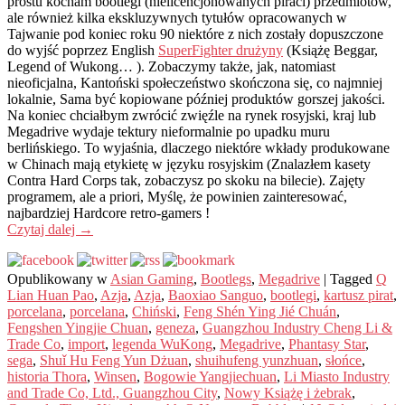
prostu kocham bootlegi (nielicencjonowanych piraci) przedmiotów,
ale również kilka ekskluzywnych tytułów opracowanych w
Tajwanie pod koniec roku 90 niektóre z nich zostały dopuszczone
do wyjść poprzez English
SuperFighter drużyny
(Książę Beggar,
Legend of Wukong… ). Zobaczymy także, jak, natomiast
nieoficjalna, Kantoński społeczeństwo skończona się, co najmniej
lokalnie, Sama być kopiowane później produktów gorszej jakości.
Na koniec chciałbym zwrócić zwięźle na rynek rosyjski, kraj lub
Megadrive wydaje tektury nieformalnie po upadku muru
berlińskiego. To wyjaśnia, dlaczego niektóre wkłady produkowane
w Chinach mają etykietę w języku rosyjskim (Znalazłem kasety
Contra Hard Corps tak, zobaczysz po skoku na bilecie). Zajęty
programem, ale a priori, Myślę, że powinien zainteresować,
najbardziej Hardcore retro-gamers !
Czytaj dalej
→
Opublikowany w
Asian Gaming
,
Bootlegs
,
Megadrive
|
Tagged
Q
Lian Huan Pao
,
Azja
,
Azja
,
Baoxiao Sanguo
,
bootlegi
,
kartusz pirat
,
porcelana
,
porcelana
,
Chiński
,
Feng Shén Ying Jié Chuán
,
Fengshen Yingjie Chuan
,
geneza
,
Guangzhou Industry Cheng Li &
Trade Co
,
import
,
legenda WuKong
,
Megadrive
,
Phantasy Star
,
sega
,
Shuǐ Hu Feng Yun Dżuan
,
shuihufeng yunzhuan
,
słońce
,
historia Thora
,
Winsen
,
Bogowie Yangjiechuan
,
Li Miasto Industry
and Trade Co, Ltd., Guangzhou City
,
Nowy Książę i żebrak
,