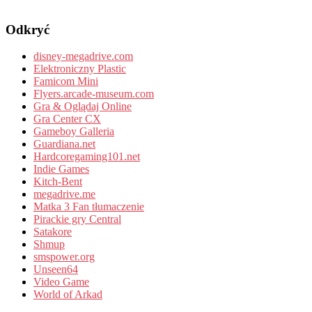
Odkryć
disney-megadrive.com
Elektroniczny Plastic
Famicom Mini
Flyers.arcade-museum.com
Gra & Oglądaj Online
Gra Center CX
Gameboy Galleria
Guardiana.net
Hardcoregaming101.net
Indie Games
Kitch-Bent
megadrive.me
Matka 3 Fan tłumaczenie
Pirackie gry Central
Satakore
Shmup
smspower.org
Unseen64
Video Game
World of Arkad