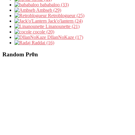
bababaloo (33)
Ambseb (29)
Retroblogueur (25)
Jack'o'lantern (24)
Linanounette (21)
cocole (20)
DIlanNoKaze (17)
Raddai (16)
Random Pr0n