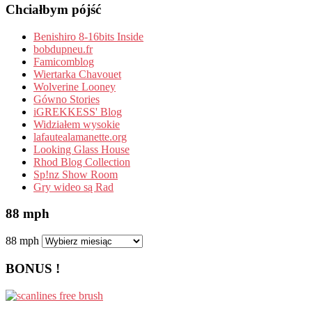
Chciałbym pójść
Benishiro 8-16bits Inside
bobdupneu.fr
Famicomblog
Wiertarka Chavouet
Wolverine Looney
Gówno Stories
iGREKKESS' Blog
Widziałem wysokie
lafautealamanette.org
Looking Glass House
Rhod Blog Collection
Sp!nz Show Room
Gry wideo są Rad
88 mph
88 mph
BONUS !