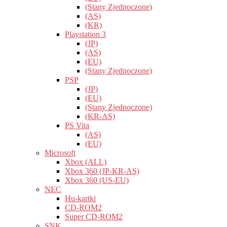
(Stany Zjednoczone)
(AS)
(KR)
Playstation 3
(JP)
(AS)
(EU)
(Stany Zjednoczone)
PSP
(JP)
(EU)
(Stany Zjednoczone)
(KR-AS)
PS Vita
(AS)
(EU)
Microsoft
Xbox (ALL)
Xbox 360 (JP-KR-AS)
Xbox 360 (US-EU)
NEC
Hu-kartki
CD-ROM2
Super CD-ROM2
SNK