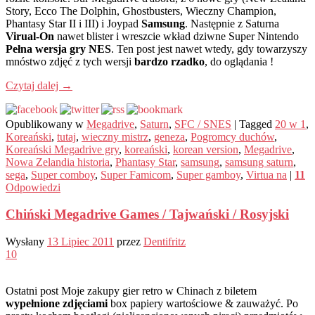
Story, Ecco The Dolphin, Ghostbusters, Wieczny Champion,
Phantasy Star II i III) i Joypad
Samsung
. Następnie z Saturna
Virual-On
nawet blister i wreszcie wkład dziwne Super Nintendo
Pełna wersja gry NES
. Ten post jest nawet wtedy, gdy towarzyszy
mnóstwo zdjęć z tych wersji
bardzo rzadko
, do oglądania !
Czytaj dalej
→
Opublikowany w
Megadrive
,
Saturn
,
SFC / SNES
|
Tagged
20 w 1
,
Koreański
,
tutaj
,
wieczny mistrz
,
geneza
,
Pogromcy duchów
,
Koreański Megadrive gry
,
koreański
,
korean version
,
Megadrive
,
Nowa Zelandia historia
,
Phantasy Star
,
samsung
,
samsung saturn
,
sega
,
Super comboy
,
Super Famicom
,
Super gamboy
,
Virtua na
|
11
Odpowiedzi
Chiński Megadrive Games / Tajwański / Rosyjski
Wysłany
13 Lipiec 2011
przez
Dentifritz
10
Ostatni post Moje zakupy gier retro w Chinach z biletem
wypełnione zdjęciami
box papiery wartościowe & zauważyć. Po