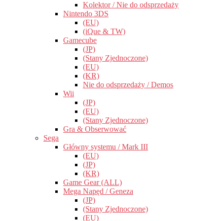
Kolektor / Nie do odsprzedaży
Nintendo 3DS
(EU)
(iQue & TW)
Gamecube
(JP)
(Stany Zjednoczone)
(EU)
(KR)
Nie do odsprzedaży / Demos
Wii
(JP)
(EU)
(Stany Zjednoczone)
Gra & Obserwować
Sega
Główny systemu / Mark III
(EU)
(JP)
(KR)
Game Gear (ALL)
Mega Napęd / Geneza
(JP)
(Stany Zjednoczone)
(EU)