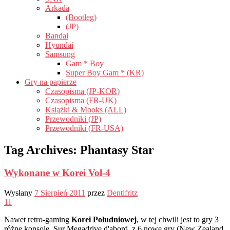
Arkada
(Bootleg)
(JP)
Bandai
Hyundai
Samsung
Gam * Boy
Super Boy Gam * (KR)
Gry na papierze
Czasopisma (JP-KOR)
Czasopisma (FR-UK)
Książki & Mooks (ALL)
Przewodniki (JP)
Przewodniki (FR-USA)
Tag Archives:
Phantasy Star
Wykonane w Korei Vol-4
Wysłany
7 Sierpień 2011
przez
Dentifritz
11
Nawet retro-gaming
Korei Południowej
, w tej chwili jest to gry 3
różne konsole. Sur Megadrive d'abord, z 6 nowe gry (New Zealand