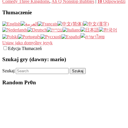
Comedy Three Kingdoms
,
Ah Q Nonstop Bubbles
|
10
Odpowiedzi
Tłumaczenie
Ustaw jako domyślny język
Edycja Tłumaczeń
Szukaj gry (dawny: mario)
Szukaj
Random Pr0n