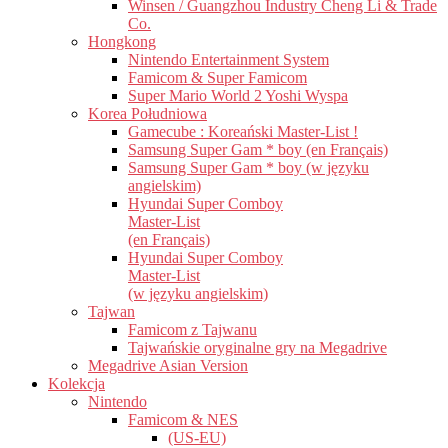
Winsen / Guangzhou Industry Cheng Li & Trade
Co.
Hongkong
Nintendo Entertainment System
Famicom & Super Famicom
Super Mario World 2 Yoshi Wyspa
Korea Południowa
Gamecube : Koreański Master-List !
Samsung Super Gam * boy (en Français)
Samsung Super Gam * boy (w języku
angielskim)
Hyundai Super Comboy
Master-List
(en Français)
Hyundai Super Comboy
Master-List
(w języku angielskim)
Tajwan
Famicom z Tajwanu
Tajwańskie oryginalne gry na Megadrive
Megadrive Asian Version
Kolekcja
Nintendo
Famicom & NES
(US-EU)