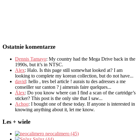
Ostatnie komentarze
Dennis Tamayo
:
My country had the Mega Drive back in the
1990s
,
but it’s in NTSC
.
Alex
: Halo.
Is this page still somewhat looked at
?
I am
looking to complete my korean collection
,
but do not have..
.
david
:
hello
,
tres bel article
!
aurais tu des adresses a me
conseiller sur canton
?
j aimerais faire quelques..
.
Álex
: Do you know where can I find a scan of the cartridge’s
sticker? This post is the only site that I saw...
Achoo
: I bought one of these today. If anyone is interested in
knowing anything about it, let me know.
Les + wiele
neocalimero (45)
Sp!nz (44)