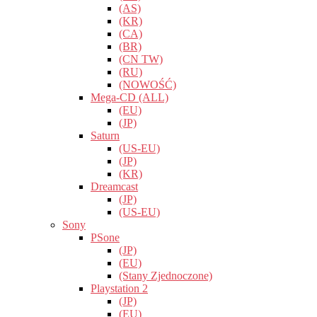
(AS)
(KR)
(CA)
(BR)
(CN TW)
(RU)
(NOWOŚĆ)
Mega-CD (ALL)
(EU)
(JP)
Saturn
(US-EU)
(JP)
(KR)
Dreamcast
(JP)
(US-EU)
Sony
PSone
(JP)
(EU)
(Stany Zjednoczone)
Playstation 2
(JP)
(EU)