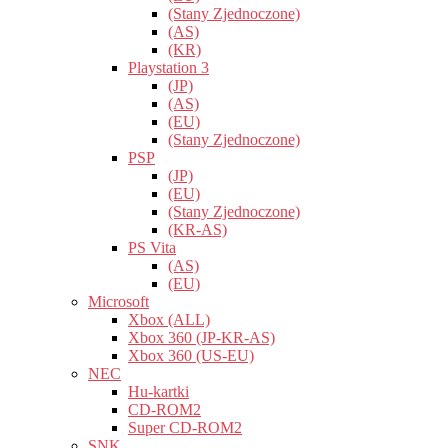
(Stany Zjednoczone)
(AS)
(KR)
Playstation 3
(JP)
(AS)
(EU)
(Stany Zjednoczone)
PSP
(JP)
(EU)
(Stany Zjednoczone)
(KR-AS)
PS Vita
(AS)
(EU)
Microsoft
Xbox (ALL)
Xbox 360 (JP-KR-AS)
Xbox 360 (US-EU)
NEC
Hu-kartki
CD-ROM2
Super CD-ROM2
SNK