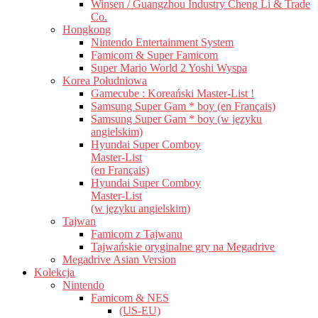
Winsen / Guangzhou Industry Cheng Li & Trade
Co.
Hongkong
Nintendo Entertainment System
Famicom & Super Famicom
Super Mario World 2 Yoshi Wyspa
Korea Południowa
Gamecube : Koreański Master-List !
Samsung Super Gam * boy (en Français)
Samsung Super Gam * boy (w języku
angielskim)
Hyundai Super Comboy
Master-List
(en Français)
Hyundai Super Comboy
Master-List
(w języku angielskim)
Tajwan
Famicom z Tajwanu
Tajwańskie oryginalne gry na Megadrive
Megadrive Asian Version
Kolekcja
Nintendo
Famicom & NES
(US-EU)