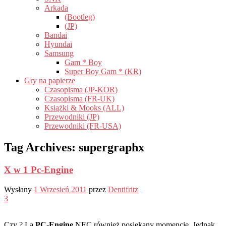
Arkada
(Bootleg)
(JP)
Bandai
Hyundai
Samsung
Gam * Boy
Super Boy Gam * (KR)
Gry na papierze
Czasopisma (JP-KOR)
Czasopisma (FR-UK)
Książki & Mooks (ALL)
Przewodniki (JP)
Przewodniki (FR-USA)
Tag Archives:
supergraphx
X w 1 Pc-Engine
Wysłany
1 Wrzesień 2011
przez
Dentifritz
3
Czy ?
La
PC-Engine
NEC również posiekany momencie. Jednak