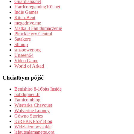
Guardiana.net
Hardcoregaming101.net
Indie Games
Kitch-Bent
megadrive.me
Matka 3 Fan tłumaczenie
Pirackie gry Central
Satakore
Shmup
smspower.org
Unseen64
Video Game
World of Arkad
Chciałbym pójść
Benishiro 8-16bits Inside
bobdupneu.fr
Famicomblog
Wiertarka Chavouet
Wolverine Looney
Gówno Stories
iGREKKESS' Blog
Widziałem wysokie
lafautealamanette.org