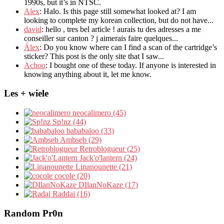
1990s
,
but it’s in NTSC
.
Alex
: Halo.
Is this page still somewhat looked at
?
I am
looking to complete my korean collection
,
but do not have..
.
david
:
hello
,
tres bel article
!
aurais tu des adresses a me
conseiller sur canton
?
j aimerais faire quelques..
.
Álex
: Do you know where can I find a scan of the cartridge’s
sticker? This post is the only site that I saw...
Achoo
: I bought one of these today. If anyone is interested in
knowing anything about it, let me know.
Les + wiele
neocalimero (45)
Sp!nz (44)
bababaloo (33)
Ambseb (29)
Retroblogueur (25)
Jack'o'lantern (24)
Linanounette (21)
cocole (20)
DIlanNoKaze (17)
Raddai (16)
Random Pr0n