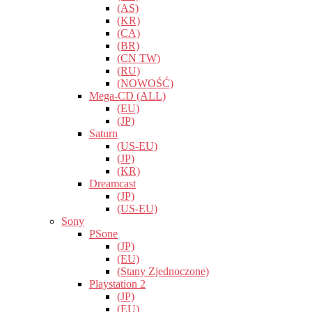
(AS)
(KR)
(CA)
(BR)
(CN TW)
(RU)
(NOWOŚĆ)
Mega-CD (ALL)
(EU)
(JP)
Saturn
(US-EU)
(JP)
(KR)
Dreamcast
(JP)
(US-EU)
Sony
PSone
(JP)
(EU)
(Stany Zjednoczone)
Playstation 2
(JP)
(EU)