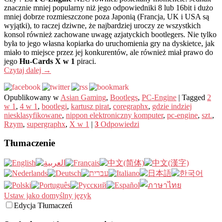
znacznie mniej popularny niż jego odpowiedniki 8 lub 16bit i dużo
mniej dobrze rozmieszczone poza Japonią (Francja, UK i USA są
wyjątki), to raczej dziwne, że najbardziej uroczy ze wszystkich
konsol również zachowane uwagę azjatyckich bootlegers. Nie tylko
była to jego własna kopiarka do uruchomienia gry na dyskietce, jak
miało to miejsce przez jej konkurentów, ale również miał prawo do
jego
Hu-Cards X w 1
piraci.
Czytaj dalej
→
Opublikowany w
Asian Gaming
,
Bootlegs
,
PC-Engine
|
Tagged
2
w 1
,
4 w 1
,
bootlegi
,
kartusz pirat
,
coregraphx
,
gdzie indziej
niesklasyfikowane
,
nippon elektroniczny komputer
,
pc-engine
,
szt.
,
Rzym
,
supergraphx
,
X w 1
|
3
Odpowiedzi
Tłumaczenie
Ustaw jako domyślny język
Edycja Tłumaczeń