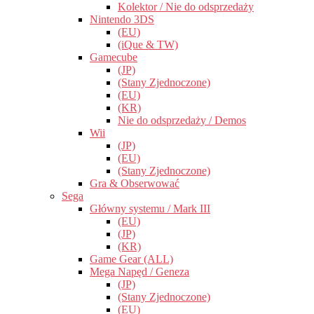
Kolektor / Nie do odsprzedaży
Nintendo 3DS
(EU)
(iQue & TW)
Gamecube
(JP)
(Stany Zjednoczone)
(EU)
(KR)
Nie do odsprzedaży / Demos
Wii
(JP)
(EU)
(Stany Zjednoczone)
Gra & Obserwować
Sega
Główny systemu / Mark III
(EU)
(JP)
(KR)
Game Gear (ALL)
Mega Napęd / Geneza
(JP)
(Stany Zjednoczone)
(EU)