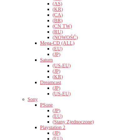
(AS)
(KR)
(CA)
(BR)
(CN TW)
(RU)
(NOWOŚĆ)
Mega-CD (ALL)
(EU)
(JP)
Saturn
(US-EU)
(JP)
(KR)
Dreamcast
(JP)
(US-EU)
Sony
PSone
(JP)
(EU)
(Stany Zjednoczone)
Playstation 2
(JP)
(EU)