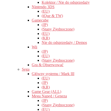
Kolektor / Nie do odsprzedaży
Nintendo 3DS
(EU)
(iQue & TW)
Gamecube
(JP)
(Stany Zjednoczone)
(EU)
(KR)
Nie do odsprzedaży / Demos
Wii
(JP)
(EU)
(Stany Zjednoczone)
Gra & Obserwować
Sega
Główny systemu / Mark III
(EU)
(JP)
(KR)
Game Gear (ALL)
Mega Napęd / Geneza
(JP)
(Stany Zjednoczone)
(EU)