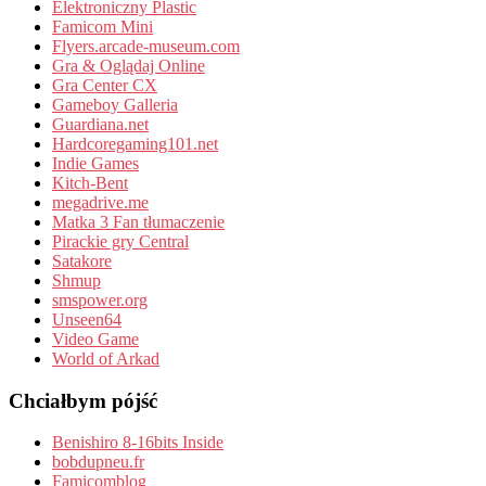
Elektroniczny Plastic
Famicom Mini
Flyers.arcade-museum.com
Gra & Oglądaj Online
Gra Center CX
Gameboy Galleria
Guardiana.net
Hardcoregaming101.net
Indie Games
Kitch-Bent
megadrive.me
Matka 3 Fan tłumaczenie
Pirackie gry Central
Satakore
Shmup
smspower.org
Unseen64
Video Game
World of Arkad
Chciałbym pójść
Benishiro 8-16bits Inside
bobdupneu.fr
Famicomblog