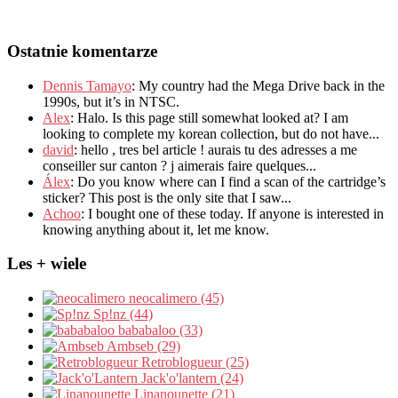
Ostatnie komentarze
Dennis Tamayo
:
My country had the Mega Drive back in the
1990s
,
but it’s in NTSC
.
Alex
: Halo.
Is this page still somewhat looked at
?
I am
looking to complete my korean collection
,
but do not have..
.
david
:
hello
,
tres bel article
!
aurais tu des adresses a me
conseiller sur canton
?
j aimerais faire quelques..
.
Álex
: Do you know where can I find a scan of the cartridge’s
sticker? This post is the only site that I saw...
Achoo
: I bought one of these today. If anyone is interested in
knowing anything about it, let me know.
Les + wiele
neocalimero (45)
Sp!nz (44)
bababaloo (33)
Ambseb (29)
Retroblogueur (25)
Jack'o'lantern (24)
Linanounette (21)