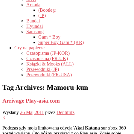
Arkada
(Bootleg)
(JP)
Bandai
Hyundai
Samsung
Gam * Boy
Super Boy Gam * (KR)
Gry na papierze
Czasopisma (JP-KOR)
Czasopisma (FR-UK)
Książki & Mooks (ALL)
Przewodniki (JP)
Przewodniki (FR-USA)
Tag Archives:
Mamoru-kun
Arrivage Play-asia.com
Wysłany
26 Maj 2011
przez
Dentifritz
3
Podczas gdy moja limitowana edycja’
Akai Katana
sur xbox 360
został wysłany, Oto późny przyjazd z co Play-asia. Zdaję sobie