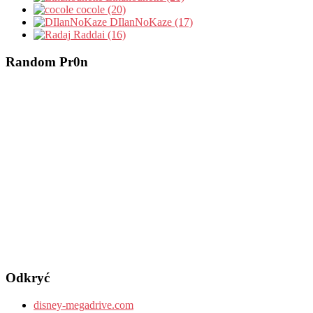
cocole (20)
DIlanNoKaze (17)
Raddai (16)
Random Pr0n
Odkryć
disney-megadrive.com