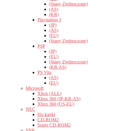
(Stany Zjednoczone)
(AS)
(KR)
Playstation 3
(JP)
(AS)
(EU)
(Stany Zjednoczone)
PSP
(JP)
(EU)
(Stany Zjednoczone)
(KR-AS)
PS Vita
(AS)
(EU)
Microsoft
Xbox (ALL)
Xbox 360 (JP-KR-AS)
Xbox 360 (US-EU)
NEC
Hu-kartki
CD-ROM2
Super CD-ROM2
SNK