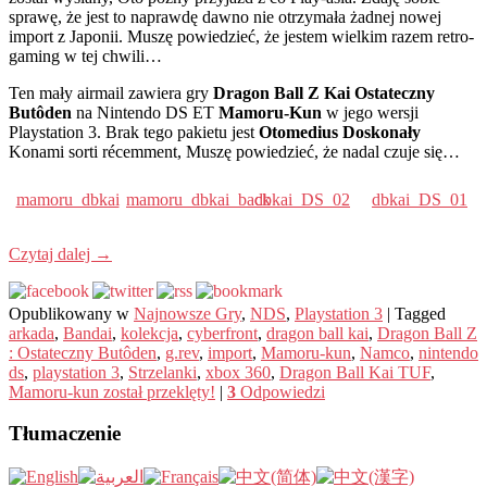
sprawę, że jest to naprawdę dawno nie otrzymała żadnej nowej
import z Japonii. Muszę powiedzieć, że jestem wielkim razem retro-
gaming w tej chwili…
Ten mały airmail zawiera gry
Dragon Ball Z Kai Ostateczny
Butôden
na Nintendo DS ET
Mamoru-Kun
w jego wersji
Playstation 3. Brak tego pakietu jest
Otomedius Doskonały
Konami sorti récemment, Muszę powiedzieć, że nadal czuje się…
mamoru_dbkai
mamoru_dbkai_back
dbkai_DS_02
dbkai_DS_01
Czytaj dalej
→
Opublikowany w
Najnowsze Gry
,
NDS
,
Playstation 3
|
Tagged
arkada
,
Bandai
,
kolekcja
,
cyberfront
,
dragon ball kai
,
Dragon Ball Z
: Ostateczny Butôden
,
g.rev
,
import
,
Mamoru-kun
,
Namco
,
nintendo
ds
,
playstation 3
,
Strzelanki
,
xbox 360
,
Dragon Ball Kai TUF
,
Mamoru-kun został przeklęty!
|
3
Odpowiedzi
Tłumaczenie