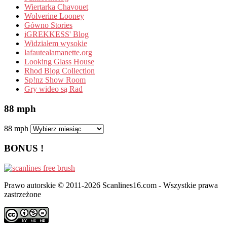
Wiertarka Chavouet
Wolverine Looney
Gówno Stories
iGREKKESS' Blog
Widziałem wysokie
lafautealamanette.org
Looking Glass House
Rhod Blog Collection
Sp!nz Show Room
Gry wideo są Rad
88 mph
88 mph
BONUS !
Prawo autorskie © 2011-2026 Scanlines16.com - Wszystkie prawa
zastrzeżone