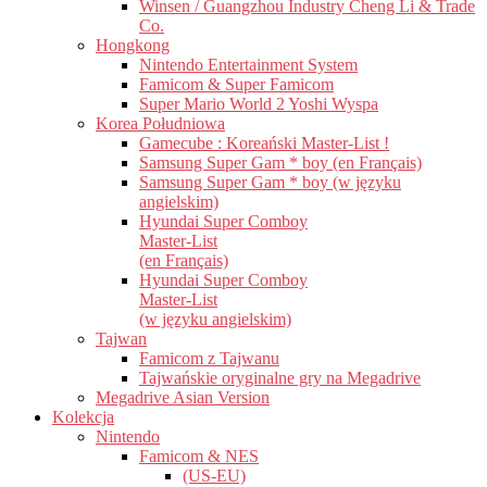
Winsen / Guangzhou Industry Cheng Li & Trade
Co.
Hongkong
Nintendo Entertainment System
Famicom & Super Famicom
Super Mario World 2 Yoshi Wyspa
Korea Południowa
Gamecube : Koreański Master-List !
Samsung Super Gam * boy (en Français)
Samsung Super Gam * boy (w języku
angielskim)
Hyundai Super Comboy
Master-List
(en Français)
Hyundai Super Comboy
Master-List
(w języku angielskim)
Tajwan
Famicom z Tajwanu
Tajwańskie oryginalne gry na Megadrive
Megadrive Asian Version
Kolekcja
Nintendo
Famicom & NES
(US-EU)