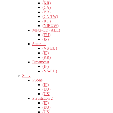
(KR)
(CA)
(BR)
(CN TW)
(RU)
(NIEUW)
Mega-CD (ALL)
(EU)
(JP)
Saturnus
(VS-EU)
(JP)
(KR)
Dreamcast
(JP)
(VS-EU)
Sony
PSone
(JP)
(EU)
(US)
Playstation 2
(JP)
(EU)
(US)