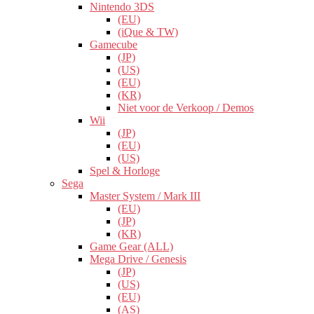
Nintendo 3DS
(EU)
(iQue & TW)
Gamecube
(JP)
(US)
(EU)
(KR)
Niet voor de Verkoop / Demos
Wii
(JP)
(EU)
(US)
Spel & Horloge
Sega
Master System / Mark III
(EU)
(JP)
(KR)
Game Gear (ALL)
Mega Drive / Genesis
(JP)
(US)
(EU)
(AS)