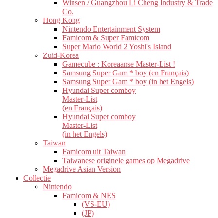
Winsen / Guangzhou Li Cheng Industry & Trade
Co.
Hong Kong
Nintendo Entertainment System
Famicom & Super Famicom
Super Mario World 2 Yoshi's Island
Zuid-Korea
Gamecube : Koreaanse Master-List !
Samsung Super Gam * boy (en Français)
Samsung Super Gam * boy (in het Engels)
Hyundai Super comboy
Master-List
(en Français)
Hyundai Super comboy
Master-List
(in het Engels)
Taiwan
Famicom uit Taiwan
Taiwanese originele games op Megadrive
Megadrive Asian Version
Collectie
Nintendo
Famicom & NES
(VS-EU)
(JP)