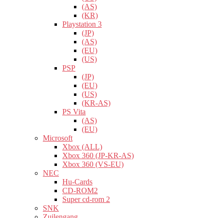
(AS)
(KR)
Playstation 3
(JP)
(AS)
(EU)
(US)
PSP
(JP)
(EU)
(US)
(KR-AS)
PS Vita
(AS)
(EU)
Microsoft
Xbox (ALL)
Xbox 360 (JP-KR-AS)
Xbox 360 (VS-EU)
NEC
Hu-Cards
CD-ROM2
Super cd-rom 2
SNK
Zuilengang