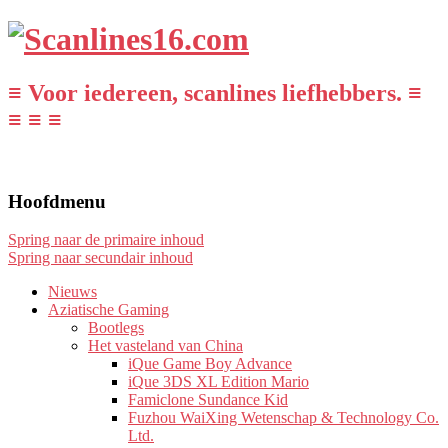
≡ Voor iedereen, scanlines liefhebbers. ≡
≡ ≡ ≡
Hoofdmenu
Spring naar de primaire inhoud
Spring naar secundair inhoud
Nieuws
Aziatische Gaming
Bootlegs
Het vasteland van China
iQue Game Boy Advance
iQue 3DS XL Edition Mario
Famiclone Sundance Kid
Fuzhou WaiXing Wetenschap & Technology Co.
Ltd.