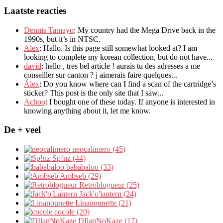
Laatste reacties
Dennis Tamayo
:
My country had the Mega Drive back in the
1990s
,
but it’s in NTSC
.
Alex
: Hallo.
Is this page still somewhat looked at
?
I am
looking to complete my korean collection
,
but do not have..
.
david
:
hello
,
tres bel article
!
aurais tu des adresses a me
conseiller sur canton
?
j aimerais faire quelques..
.
Álex
: Do you know where can I find a scan of the cartridge’s
sticker? This post is the only site that I saw...
Achoo
: I bought one of these today. If anyone is interested in
knowing anything about it, let me know.
De + veel
neocalimero (45)
Sp!nz (44)
bababaloo (33)
Ambseb (29)
Retroblogueur (25)
Jack'o'lantern (24)
Linanounette (21)
cocole (20)
DIlanNoKaze (17)