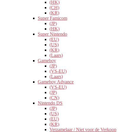
(HK)
(CH)
(KR)
Super Famicom
(JP)
(HK)
Super Nintendo
(EU)
(US)
(KR)
(Laars)
Gameboy
(JP)
(VS-EU)
(Laars)
Gameboy Advance
(VS-EU)
(JP)
(CN)
Nintendo DS
(JP)
(US)
(EU)
(KR)
Verzamelaar / Niet voor de Verkoop