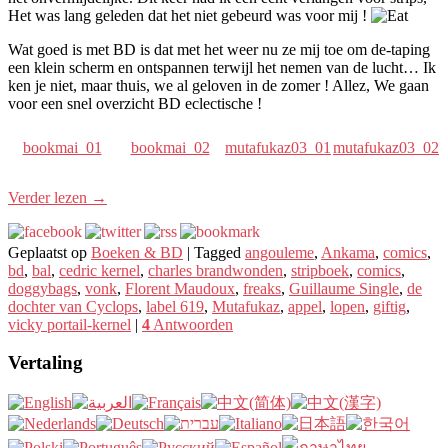
Het was lang geleden dat het niet gebeurd was voor mij !
Wat goed is met BD is dat met het weer nu ze mij toe om de-taping
een klein scherm en ontspannen terwijl het nemen van de lucht… Ik
ken je niet, maar thuis, we al geloven in de zomer ! Allez, We gaan
voor een snel overzicht BD eclectische !
bookmai_01
bookmai_02
mutafukaz03_01
mutafukaz03_02
Verder lezen
→
Geplaatst op
Boeken & BD
|
Tagged
angouleme
,
Ankama
,
comics
,
bd
,
bal
,
cedric kernel
,
charles brandwonden
,
stripboek
,
comics
,
doggybags
,
vonk
,
Florent Maudoux
,
freaks
,
Guillaume Single
,
de
dochter van Cyclops
,
label
619
,
Mutafukaz
,
appel
,
lopen
,
giftig
,
vicky portail-kernel
|
4
Antwoorden
Vertaling