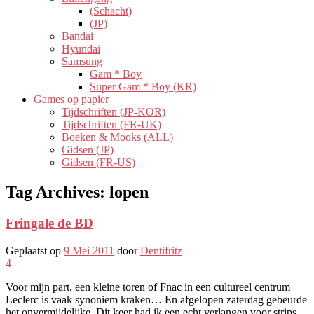
(Schacht)
(JP)
Bandai
Hyundai
Samsung
Gam * Boy
Super Gam * Boy (KR)
Games op papier
Tijdschriften (JP-KOR)
Tijdschriften (FR-UK)
Boeken & Mooks (ALL)
Gidsen (JP)
Gidsen (FR-US)
Tag Archives:
lopen
Fringale de BD
Geplaatst op
9 Mei 2011
door
Dentifritz
4
Voor mijn part, een kleine toren of Fnac in een cultureel centrum
Leclerc is vaak synoniem kraken… En afgelopen zaterdag gebeurde
het onvermijdelijke. Dit keer had ik een echt verlangen voor strips,