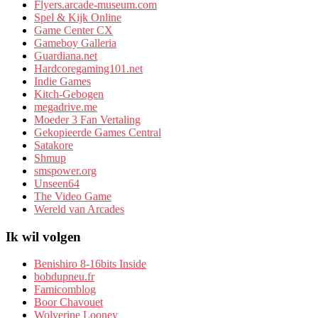
Flyers.arcade-museum.com
Spel & Kijk Online
Game Center CX
Gameboy Galleria
Guardiana.net
Hardcoregaming101.net
Indie Games
Kitch-Gebogen
megadrive.me
Moeder 3 Fan Vertaling
Gekopieerde Games Central
Satakore
Shmup
smspower.org
Unseen64
The Video Game
Wereld van Arcades
Ik wil volgen
Benishiro 8-16bits Inside
bobdupneu.fr
Famicomblog
Boor Chavouet
Wolverine Looney