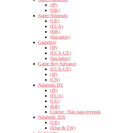
(JP)
(HK)
Super Nintendo
(UE)
(EUA)
(KR)
(Inicialize)
Gameboy
(JP)
(EUA-UE)
(Inicialize)
Game Boy Advance
(EUA-UE)
(JP)
(CN)
Nintendo DS
(JP)
(EUA)
(UE)
(KR)
Coletor / Não para revenda
Nintendo 3DS
(UE)
(iQue & TW)