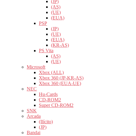
(JP)
(AS)
(UE)
(EUA)
PSP
(JP)
(UE)
(EUA)
(KR-AS)
PS Vita
(AS)
(UE)
Microsoft
Xbox (ALL)
Xbox 360 (JP-KR-AS)
Xbox 360 (EUA-UE)
NEC
Hu-Cards
CD-ROM2
Super CD-ROM2
SNK
Arcada
(Ilícito)
(JP)
Bandai