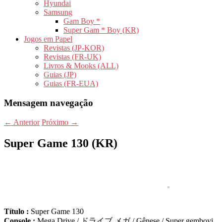
Hyundai
Samsung
Gam Boy *
Super Gam * Boy (KR)
Jogos em Papel
Revistas (JP-KOR)
Revistas (FR-UK)
Livros & Mooks (ALL)
Guias (JP)
Guias (FR-EUA)
Mensagem navegação
←
Anterior
Próximo
→
Super Game 130 (KR)
Título :
Super Game 130
Console :
Mega Drive / ドライブ メガ / Gênese / Super gemboyi