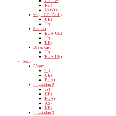
(CN TW)
(RU)
(NOVO)
Mega-CD (ALL)
(UE)
(JP)
Saturno
(EUA-UE)
(JP)
(KR)
Dreamcast
(JP)
(EUA-UE)
Sony
PSone
(JP)
(UE)
(EUA)
Playstation 2
(JP)
(UE)
(EUA)
(AS)
(KR)
Playstation 3