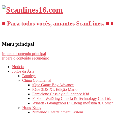
≡ Para todos vocês, amantes ScanLines. ≡ 
Menu principal
Ir para o conteúdo principal
Ir para o conteúdo secundário
Notícia
Jogos da Ásia
Bootlegs
China Continental
iQue Game Boy Advance
iQue 3DS XL Edição Mario
Famiclone Cassidy e Sundance Kid
Fuzhou WaiXing Ciência & Technology Co. Ltd.
Winsen / Guangzhou Li Cheng Indústria & Comér
Hong Kong
Nintendo Entertainment System