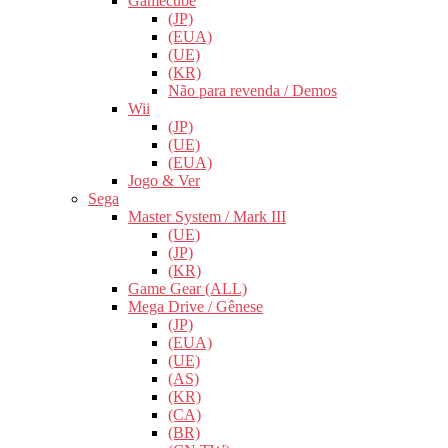
Gamecube
(JP)
(EUA)
(UE)
(KR)
Não para revenda / Demos
Wii
(JP)
(UE)
(EUA)
Jogo & Ver
Sega
Master System / Mark III
(UE)
(JP)
(KR)
Game Gear (ALL)
Mega Drive / Gênese
(JP)
(EUA)
(UE)
(AS)
(KR)
(CA)
(BR)