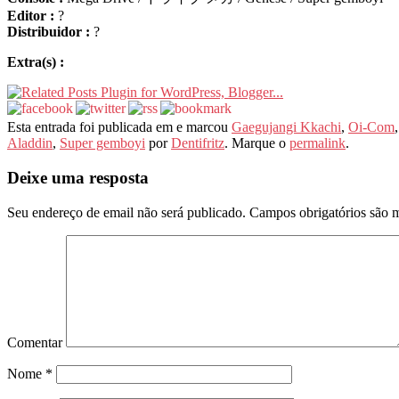
Editor :
?
Distribuidor :
?
Extra(s) :
Esta entrada foi publicada em e marcou
Gaegujangi Kkachi
,
Oi-Com
Aladdin
,
Super gemboyi
por
Dentifritz
. Marque o
permalink
.
Deixe uma resposta
Seu endereço de email não será publicado.
Campos obrigatórios são 
Comentar
Nome
*