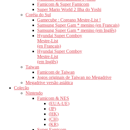
Famicom & Super Famicom
Super Mario World 2 Ilha do Yoshi
Coréia do Sul
Gamecube : Coreano Mestre-List !
Samsung Super Gam * menino (en Français)
Samsung Super Gam * menino (em Inglês)
Hyundai Super Comboy
Mestre-List
(en Français)
Hyundai Super Comboy
Mestre-List
(em Inglês)
Taiwan
Famicom de Taiwan
Jogos originais de Taiwan no Megadrive
Megadrive versão asiática
Coleção
Nintendo
Famicom & NES
(EUA-UE)
(JP)
(HK)
(CH)
(KR)
Super Famicom