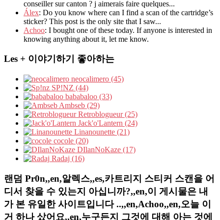
conseiller sur canton ? j aimerais faire quelques...
Álex
: Do you know where can I find a scan of the cartridge’s
sticker? This post is the only site that I saw...
Achoo
: I bought one of these today. If anyone is interested in
knowing anything about it, let me know.
Les + 이야기하기 좋아하는
neocalimero (45)
SP!NZ (44)
bababaloo (33)
Ambseb (29)
Retroblogueur (25)
Jack'o'Lantern (24)
Linanounette (21)
cocole (20)
DIlanNoKaze (17)
Radaj (16)
랜덤 Pr0n,,en,알렉스,,es,카트리지 스티커 스캔을 어
디서 찾을 수 있는지 아십니까?,,en,이 게시물은 내
가 본 유일한 사이트입니다 ..,,en,Achoo,,en,오늘 이
거 하나 샀어요,,en,누구든지 그것에 대해 아는 것에