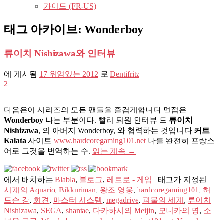
가이드 (FR-US)
태그 아카이브:
Wonderboy
류이치 Nishizawa와 인터뷰
에 게시됨
17 위엄있는 2012
로
Dentifritz
2
다음은이 시리즈의 모든 팬들을 즐겁게합니다 면접은
Wonderboy
나는 부분이다. 빨리 퇴원 인터뷰 드
류이치
Nishizawa
, 의 아버지 Wonderboy, 와 협력하는 것입니다
커트
Kalata
사이트
www.hardcoregaming101.net
나를 완전히 프랑스
어로 그것을 번역하는 수.
읽는 계속
→
에서 배치하는
Blabla
,
블로그
,
레트로 - 게임
|
태그가 지정된
시계의 Aquario
,
Bikkuriman
,
왕조 영웅
,
hardcoregaming101
,
허
드슨 강
,
회견
,
마스터 시스템
,
megadrive
,
괴물의 세계
,
류이치
Nishizawa
,
SEGA
,
shantae
,
다카하시의 Meijin
,
모니카의 명
,
소