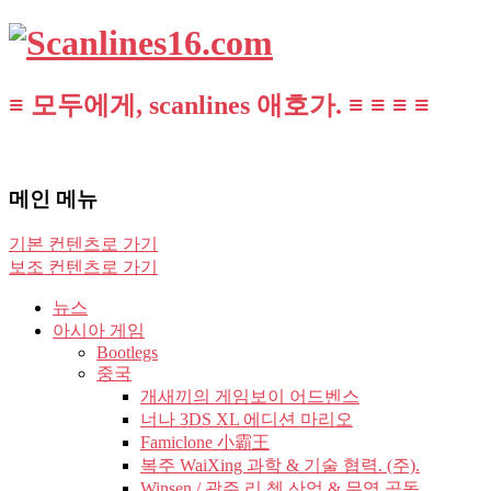
≡ 모두에게, scanlines 애호가. ≡ ≡ ≡ ≡
메인 메뉴
기본 컨텐츠로 가기
보조 컨텐츠로 가기
뉴스
아시아 게임
Bootlegs
중국
개새끼의 게임보이 어드벤스
너나 3DS XL 에디션 마리오
Famiclone 小霸王
복주 WaiXing 과학 & 기술 협력. (주).
Winsen / 광주 리 쳉 산업 & 무역 공동.