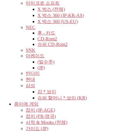
마이크로 소프트
X 박스 (전체)
X 박스 360 (JP-KR-AS)
X 박스 360 (US-EU)
NEC
후 - 카드
CD-Rom2
슈퍼 CD-Rom2
SNK
아케이드
(밀수주)
(JP)
반다이
현대
삼성
감 * 보이
슈퍼 할머니 * 보이 (KR)
종이에 게임
잡지 (JP-AGE)
잡지 (FR-영국)
서적 & Mooks (전체)
가이드 (JP)