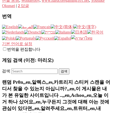
년을 궁금
,
Wonderboy
,
www.hardcoregaming101.net
,
Yousuke
Okunari
|
2
답글
번역
기본 언어로 설정
번역을 편집합니다
게임 검색 (이전: 마리오)
검색
랜덤 Pr0n,,en,알렉스,,es,카트리지 스티커 스캔을 어
디서 찾을 수 있는지 아십니까?,,en,이 게시물은 내
가 본 유일한 사이트입니다 ..,,en,Achoo,,en,오늘 이
거 하나 샀어요,,en,누구든지 그것에 대해 아는 것에
관심이 있다면,,en,알려주세요,,en,트위터,,en,내