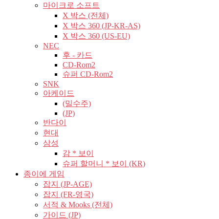
마이크로 소프트
X 박스 (전체)
X 박스 360 (JP-KR-AS)
X 박스 360 (US-EU)
NEC
후 - 카드
CD-Rom2
슈퍼 CD-Rom2
SNK
아케이드
(밀수주)
(JP)
반다이
현대
삼성
감 * 보이
슈퍼 할머니 * 보이 (KR)
종이에 게임
잡지 (JP-AGE)
잡지 (FR-영국)
서적 & Mooks (전체)
가이드 (JP)