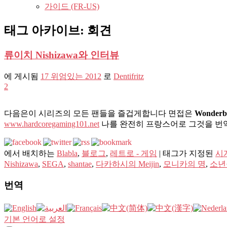
가이드 (FR-US)
태그 아카이브:
회견
류이치 Nishizawa와 인터뷰
에 게시됨
17 위엄있는 2012
로
Dentifritz
2
다음은이 시리즈의 모든 팬들을 즐겁게합니다 면접은
Wonderb
www.hardcoregaming101.net
나를 완전히 프랑스어로 그것을 번
에서 배치하는
Blabla
,
블로그
,
레트로 - 게임
|
태그가 지정된
시계
Nishizawa
,
SEGA
,
shantae
,
다카하시의 Meijin
,
모니카의 명
,
소년
번역
기본 언어로 설정