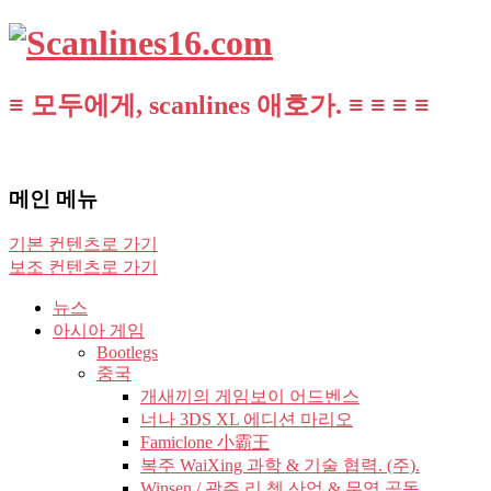
≡ 모두에게, scanlines 애호가. ≡ ≡ ≡ ≡
메인 메뉴
기본 컨텐츠로 가기
보조 컨텐츠로 가기
뉴스
아시아 게임
Bootlegs
중국
개새끼의 게임보이 어드벤스
너나 3DS XL 에디션 마리오
Famiclone 小霸王
복주 WaiXing 과학 & 기술 협력. (주).
Winsen / 광주 리 쳉 산업 & 무역 공동.