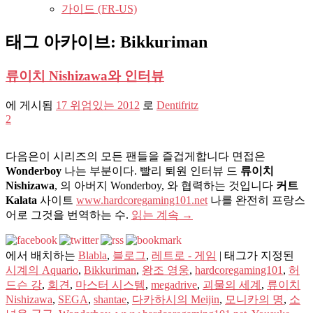
가이드 (FR-US)
태그 아카이브:
Bikkuriman
류이치 Nishizawa와 인터뷰
에 게시됨
17 위엄있는 2012
로
Dentifritz
2
다음은이 시리즈의 모든 팬들을 즐겁게합니다 면접은
Wonderboy
나는 부분이다. 빨리 퇴원 인터뷰 드
류이치
Nishizawa
, 의 아버지 Wonderboy, 와 협력하는 것입니다
커트
Kalata
사이트
www.hardcoregaming101.net
나를 완전히 프랑스
어로 그것을 번역하는 수.
읽는 계속
→
에서 배치하는
Blabla
,
블로그
,
레트로 - 게임
|
태그가 지정된
시계의 Aquario
,
Bikkuriman
,
왕조 영웅
,
hardcoregaming101
,
허
드슨 강
,
회견
,
마스터 시스템
,
megadrive
,
괴물의 세계
,
류이치
Nishizawa
,
SEGA
,
shantae
,
다카하시의 Meijin
,
모니카의 명
,
소