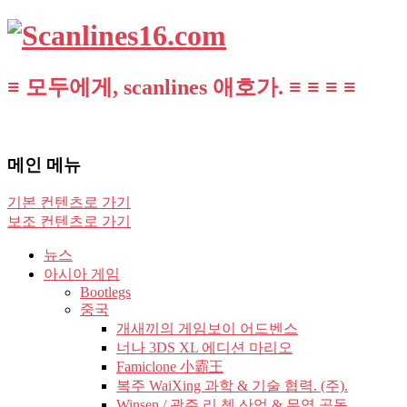
≡ 모두에게, scanlines 애호가. ≡ ≡ ≡ ≡
메인 메뉴
기본 컨텐츠로 가기
보조 컨텐츠로 가기
뉴스
아시아 게임
Bootlegs
중국
개새끼의 게임보이 어드벤스
너나 3DS XL 에디션 마리오
Famiclone 小霸王
복주 WaiXing 과학 & 기술 협력. (주).
Winsen / 광주 리 쳉 산업 & 무역 공동.