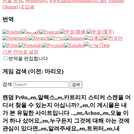
년을 궁금
,
Wonderboy
,
www.hardcoregaming101.net
,
Yousuke
Okunari
|
2
답글
번역
기본 언어로 설정
번역을 편집합니다
게임 검색 (이전: 마리오)
검색
랜덤 Pr0n,,en,알렉스,,es,카트리지 스티커 스캔을 어
디서 찾을 수 있는지 아십니까?,,en,이 게시물은 내
가 본 유일한 사이트입니다 ..,,en,Achoo,,en,오늘 이
거 하나 샀어요,,en,누구든지 그것에 대해 아는 것에
관심이 있다면,,en,알려주세요,,en,트위터,,en,내