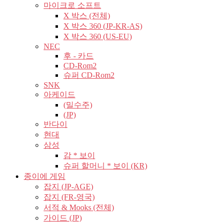
마이크로 소프트
X 박스 (전체)
X 박스 360 (JP-KR-AS)
X 박스 360 (US-EU)
NEC
후 - 카드
CD-Rom2
슈퍼 CD-Rom2
SNK
아케이드
(밀수주)
(JP)
반다이
현대
삼성
감 * 보이
슈퍼 할머니 * 보이 (KR)
종이에 게임
잡지 (JP-AGE)
잡지 (FR-영국)
서적 & Mooks (전체)
가이드 (JP)