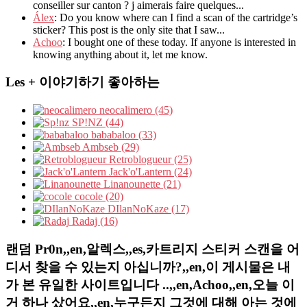
conseiller sur canton ? j aimerais faire quelques...
Álex
: Do you know where can I find a scan of the cartridge’s
sticker? This post is the only site that I saw...
Achoo
: I bought one of these today. If anyone is interested in
knowing anything about it, let me know.
Les + 이야기하기 좋아하는
neocalimero (45)
SP!NZ (44)
bababaloo (33)
Ambseb (29)
Retroblogueur (25)
Jack'o'Lantern (24)
Linanounette (21)
cocole (20)
DIlanNoKaze (17)
Radaj (16)
랜덤 Pr0n,,en,알렉스,,es,카트리지 스티커 스캔을 어
디서 찾을 수 있는지 아십니까?,,en,이 게시물은 내
가 본 유일한 사이트입니다 ..,,en,Achoo,,en,오늘 이
거 하나 샀어요,,en,누구든지 그것에 대해 아는 것에