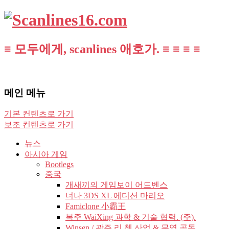
≡ 모두에게, scanlines 애호가. ≡ ≡ ≡ ≡
메인 메뉴
기본 컨텐츠로 가기
보조 컨텐츠로 가기
뉴스
아시아 게임
Bootlegs
중국
개새끼의 게임보이 어드벤스
너나 3DS XL 에디션 마리오
Famiclone 小霸王
복주 WaiXing 과학 & 기술 협력. (주).
Winsen / 광주 리 쳉 산업 & 무역 공동.