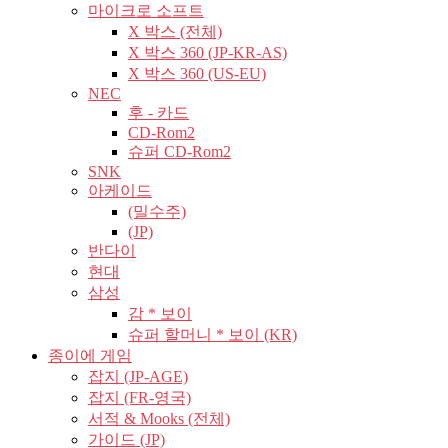
마이크로 소프트
X 박스 (전체)
X 박스 360 (JP-KR-AS)
X 박스 360 (US-EU)
NEC
후 - 카드
CD-Rom2
슈퍼 CD-Rom2
SNK
아케이드
(밀수주)
(JP)
반다이
현대
삼성
감 * 보이
슈퍼 할머니 * 보이 (KR)
종이에 게임
잡지 (JP-AGE)
잡지 (FR-영국)
서적 & Mooks (전체)
가이드 (JP)