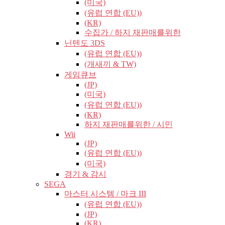
(미국)
(유럽​​ 연합 (EU))
(KR)
수집가 / 하지 재판매를위한
닌텐도 3DS
(유럽​​ 연합 (EU))
(개새끼 & TW)
게임큐브
(JP)
(미국)
(유럽​​ 연합 (EU))
(KR)
하지 재판매를위한 / 시민
Wii
(JP)
(유럽​​ 연합 (EU))
(미국)
경기 & 감시
SEGA
마스터 시스템 / 마크 III
(유럽​​ 연합 (EU))
(JP)
(KR)