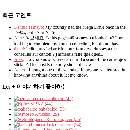
최근 코멘트
Dennis Tamayo
: My country had the Mega Drive back in the
1990s, but it’s in NTSC.
Alex
: 여보세요. Is this page still somewhat looked at? I am
looking to complete my korean collection, but do not have...
david
: hello , tres bel article ! aurais tu des adresses a me
conseiller sur canton ? j aimerais faire quelques...
Álex
: Do you know where can I find a scan of the cartridge’s
sticker? This post is the only site that I saw...
Achoo
: I bought one of these today. If anyone is interested in
knowing anything about it, let me know.
Les + 이야기하기 좋아하는
neocalimero (45)
SP!NZ (44)
bababaloo (33)
Ambseb (29)
Retroblogueur (25)
Jack'o'Lantern (24)
Linanounette (21)