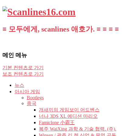
≡ 모두에게, scanlines 애호가. ≡ ≡ ≡ ≡
메인 메뉴
기본 컨텐츠로 가기
보조 컨텐츠로 가기
뉴스
아시아 게임
Bootlegs
중국
개새끼의 게임보이 어드벤스
너나 3DS XL 에디션 마리오
Famiclone 小霸王
복주 WaiXing 과학 & 기술 협력. (주).
Winsen / 광주 리 쳉 산업 & 무역 공동.