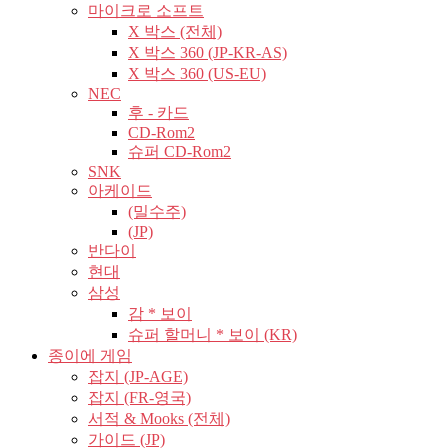
마이크로 소프트
X 박스 (전체)
X 박스 360 (JP-KR-AS)
X 박스 360 (US-EU)
NEC
후 - 카드
CD-Rom2
슈퍼 CD-Rom2
SNK
아케이드
(밀수주)
(JP)
반다이
현대
삼성
감 * 보이
슈퍼 할머니 * 보이 (KR)
종이에 게임
잡지 (JP-AGE)
잡지 (FR-영국)
서적 & Mooks (전체)
가이드 (JP)