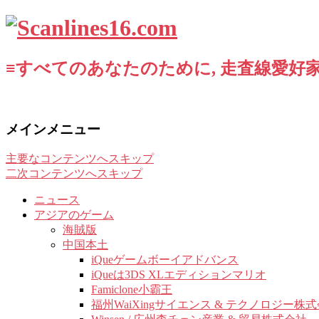
≡すべてのあなたのために, 走査線愛好家
メインメニュー
主要なコンテンツへスキップ
二次コンテンツへスキップ
ニュース
アジアのゲーム
海賊版
中国本土
iQueゲームボーイアドバンス
iQueは3DS XLエディションマリオ
Famiclone小霸王
福州WaiXingサイエンス & テクノロジー株式