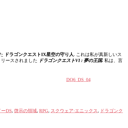
た
ドラゴンクエストIX星空の守り人
. これは私が真新しいス
リリースされました
ドラゴンクエストVI : 夢の王国.
私は、言
DQ6_DS_04
ーDS
,
啓示の領域
,
RPG
,
スクウェア·エニックス
,
ドラゴンク