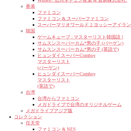
Winsen / 広州李チェン産業 & 貿易株式会社.
香港
ファミコン
ファミコン & スーパーファミコン
スーパーマリオワールド 2 ヨッシーアイラ
韓国
ゲームキューブ : マスターリスト韓国語 !
サムスンスーパーカム*男の子 (バーゲン)
サムスンスーパーカム*男の子 (英語で)
ヒュンダイスーパーComboy
マスターリスト
(バーゲン)
ヒュンダイスーパーComboy
マスターリスト
(英語で)
台湾
台湾からファミコン
メガドライブで台湾のオリジナルゲーム
メガドライブアジア版
コレクション
任天堂
ファミコン & NES