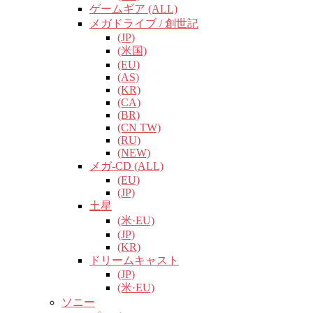
ゲームギア (ALL)
メガドライブ / 創世記
(JP)
(米国)
(EU)
(AS)
(KR)
(CA)
(BR)
(CN TW)
(RU)
(NEW)
メガ-CD (ALL)
(EU)
(JP)
土星
(米·EU)
(JP)
(KR)
ドリームキャスト
(JP)
(米·EU)
ソニー