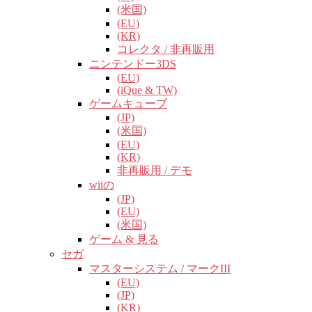
(米国)
(EU)
(KR)
コレクタ / 非再販用
ニンテンドー3DS
(EU)
(iQue & TW)
ゲームキューブ
(JP)
(米国)
(EU)
(KR)
非再販用 / デモ
wiiの
(JP)
(EU)
(米国)
ゲーム & 見る
セガ
マスターシステム / マークIII
(EU)
(JP)
(KR)