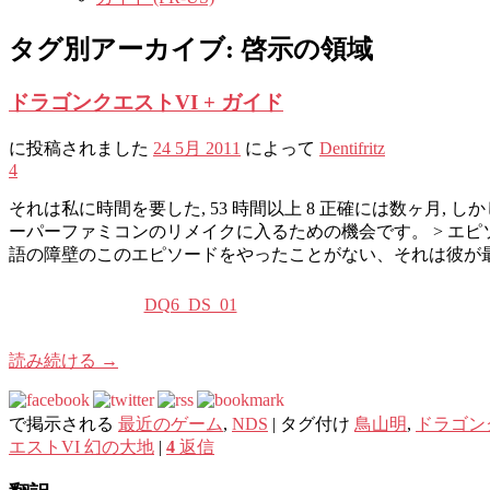
タグ別アーカイブ:
啓示の領域
ドラゴンクエストVI + ガイド
に投稿されました
24 5月 2011
によって
Dentifritz
4
それは私に時間を要した, 53 時間以上 8 正確には数ヶ月
ーパーファミコンのリメイクに入るための機会です。 > エピ
語の障壁のこのエピソードをやったことがない、それは彼が
DQ6_DS_01
読み続ける
→
で掲示される
最近のゲーム
,
NDS
|
タグ付け
鳥山明
,
ドラゴン
エストVI 幻の大地
|
4
返信