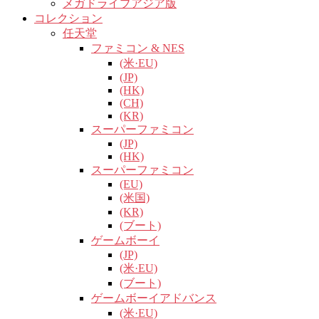
メガドライブアジア版
コレクション
任天堂
ファミコン & NES
(米·EU)
(JP)
(HK)
(CH)
(KR)
スーパーファミコン
(JP)
(HK)
スーパーファミコン
(EU)
(米国)
(KR)
(ブート)
ゲームボーイ
(JP)
(米·EU)
(ブート)
ゲームボーイアドバンス
(米·EU)