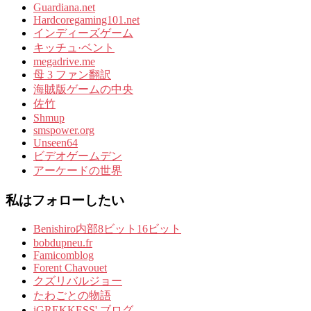
Guardiana.net
Hardcoregaming101.net
インディーズゲーム
キッチュ·ベント
megadrive.me
母 3 ファン翻訳
海賊版ゲームの中央
佐竹
Shmup
smspower.org
Unseen64
ビデオゲームデン
アーケードの世界
私はフォローしたい
Benishiro内部8ビット16ビット
bobdupneu.fr
Famicomblog
Forent Chavouet
クズリバルジョー
たわごとの物語
iGREKKESS' ブログ