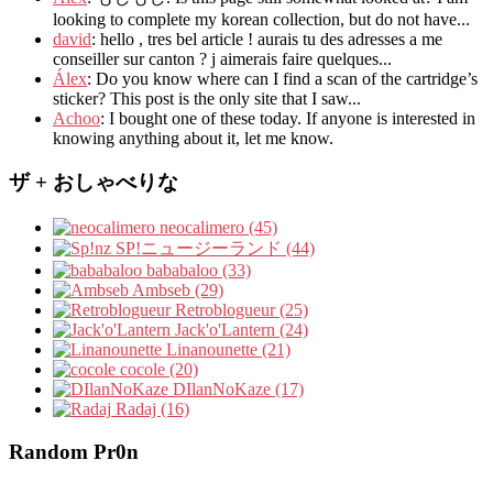
looking to complete my korean collection
,
but do not have..
.
david
:
hello
,
tres bel article
!
aurais tu des adresses a me
conseiller sur canton
?
j aimerais faire quelques..
.
Álex
: Do you know where can I find a scan of the cartridge’s
sticker? This post is the only site that I saw...
Achoo
: I bought one of these today. If anyone is interested in
knowing anything about it, let me know.
ザ + おしゃべりな
neocalimero (45)
SP!ニュージーランド (44)
bababaloo (33)
Ambseb (29)
Retroblogueur (25)
Jack'o'Lantern (24)
Linanounette (21)
cocole (20)
DIlanNoKaze (17)
Radaj (16)
Random Pr0n