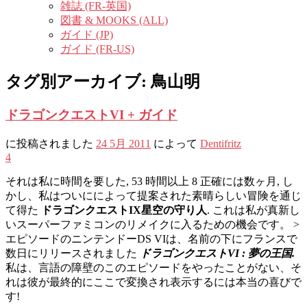
雑誌 (FR-英国)
図書 & MOOKS (ALL)
ガイド (JP)
ガイド (FR-US)
タグ別アーカイブ:
鳥山明
ドラゴンクエストVI + ガイド
に投稿されました
24 5月 2011
によって
Dentifritz
4
それは私に時間を要した, 53 時間以上 8 正確には数ヶ月, し
かし、私はついにによって提案された素晴らしい冒険を通じ
て得た
ドラゴンクエストIX星空の守り人
. これは私が真新し
いスーパーファミコンのリメイクに入るための機会です。 >
エピソードのニンテンドーDS VIは、名前の下にフランスで
数日にリリースされました
ドラゴンクエストVI : 夢の王国.
私は、言語の障壁のこのエピソードをやったことがない、そ
れは彼が最終的にここで変換され表示するには本当の喜びで
す!