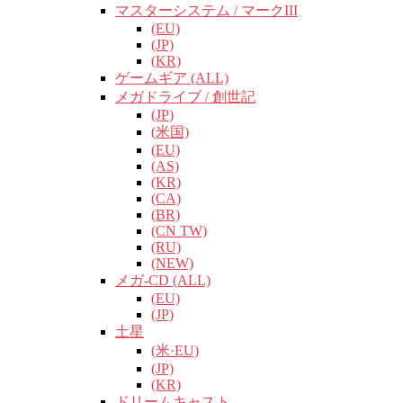
マスターシステム / マークIII
(EU)
(JP)
(KR)
ゲームギア (ALL)
メガドライブ / 創世記
(JP)
(米国)
(EU)
(AS)
(KR)
(CA)
(BR)
(CN TW)
(RU)
(NEW)
メガ-CD (ALL)
(EU)
(JP)
土星
(米·EU)
(JP)
(KR)
ドリームキャスト