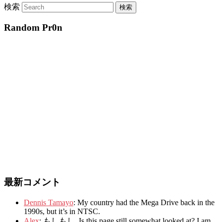
検索
Random Pr0n
最新コメント
Dennis Tamayo
:
My country had the Mega Drive back in the
1990s
,
but it’s in NTSC
.
Alex
: もしもし.
Is this page still somewhat looked at
?
I am