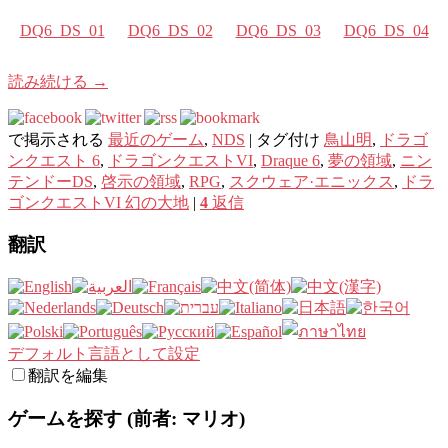
DQ6_DS_01
DQ6_DS_02
DQ6_DS_03
DQ6_DS_04
読み続ける
→
で掲示される
最近のゲーム
,
NDS
|
タグ付け
鳥山明
,
ドラゴ
ンクエスト 6
,
ドラゴンクエストVI
,
Draque 6
,
夢の領​​域
,
ニン
テンドーDS
,
啓示の領域
,
RPG
,
スクウェア·エニックス
,
ドラ
ゴンクエストVI 幻の大地
|
4
返信
翻訳
デフォルト言語として設定
翻訳を編集
ゲームを探す (前者: マリオ)