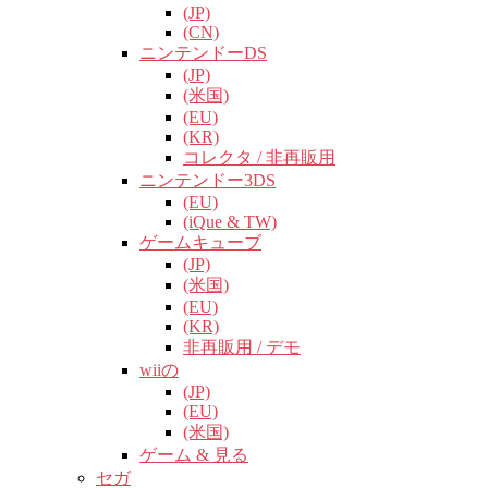
(JP)
(CN)
ニンテンドーDS
(JP)
(米国)
(EU)
(KR)
コレクタ / 非再販用
ニンテンドー3DS
(EU)
(iQue & TW)
ゲームキューブ
(JP)
(米国)
(EU)
(KR)
非再販用 / デモ
wiiの
(JP)
(EU)
(米国)
ゲーム & 見る
セガ