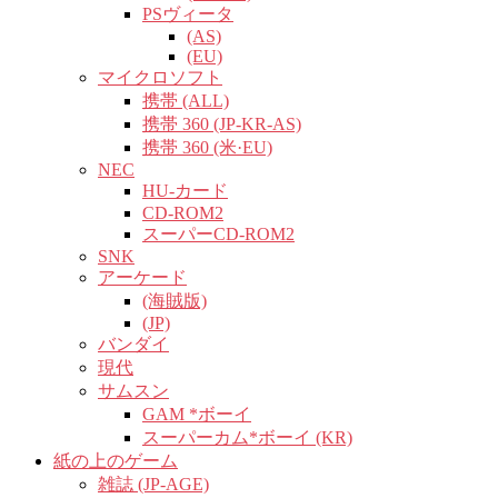
PSヴィータ
(AS)
(EU)
マイクロソフト
携帯 (ALL)
携帯 360 (JP-KR-AS)
携帯 360 (米·EU)
NEC
HU-カード
CD-ROM2
スーパーCD-ROM2
SNK
アーケード
(海賊版)
(JP)
バンダイ
現代
サムスン
GAM *ボーイ
スーパーカム*ボーイ (KR)
紙の上のゲーム
雑誌 (JP-AGE)