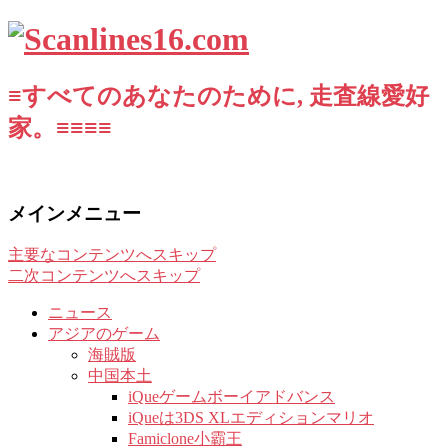
≡すべてのあなたのために, 走査線愛好
家。≡≡≡≡
メインメニュー
主要なコンテンツへスキップ
二次コンテンツへスキップ
ニュース
アジアのゲーム
海賊版
中国本土
iQueゲームボーイアドバンス
iQueは3DS XLエディションマリオ
Famiclone小霸王