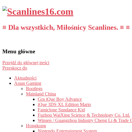
≡ Dla wszystkich, Miłośnicy Scanlines. ≡ ≡
Menu główne
Przejdź do głównej treści
Przeskocz do
Aktualności
Asian Gaming
Bootlegs
Mainland China
Gra iQue Boy Advance
iQue 3DS XL Edition Mario
Famiclone Sundance Kid
Fuzhou WaiXing Science & Technology Co. Ltd.
Winsen / Guangzhou Industry Cheng Li & Trade 
Hongkong
Nintendo Entertainment System