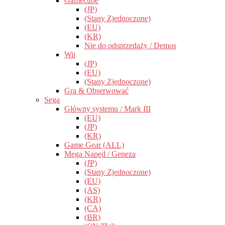
Gamecube
(JP)
(Stany Zjednoczone)
(EU)
(KR)
Nie do odsprzedaży / Demos
Wii
(JP)
(EU)
(Stany Zjednoczone)
Gra & Obserwować
Sega
Główny systemu / Mark III
(EU)
(JP)
(KR)
Game Gear (ALL)
Mega Napęd / Geneza
(JP)
(Stany Zjednoczone)
(EU)
(AS)
(KR)
(CA)
(BR)