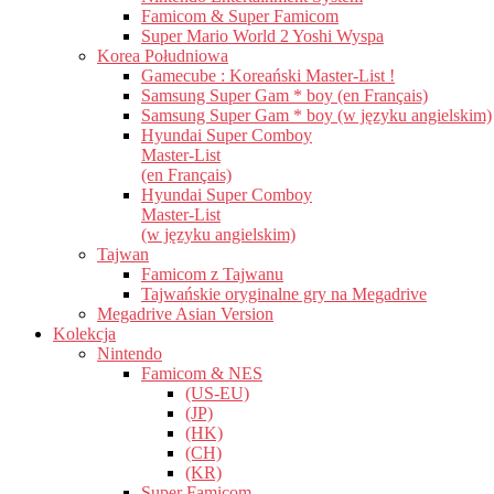
Famicom & Super Famicom
Super Mario World 2 Yoshi Wyspa
Korea Południowa
Gamecube : Koreański Master-List !
Samsung Super Gam * boy (en Français)
Samsung Super Gam * boy (w języku angielskim)
Hyundai Super Comboy
Master-List
(en Français)
Hyundai Super Comboy
Master-List
(w języku angielskim)
Tajwan
Famicom z Tajwanu
Tajwańskie oryginalne gry na Megadrive
Megadrive Asian Version
Kolekcja
Nintendo
Famicom & NES
(US-EU)
(JP)
(HK)
(CH)
(KR)
Super Famicom