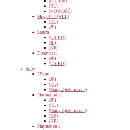
(CN TW)
(RU)
(NOWOŚĆ)
Mega-CD (ALL)
(EU)
(JP)
Saturn
(US-EU)
(JP)
(KR)
Dreamcast
(JP)
(US-EU)
Sony
PSone
(JP)
(EU)
(Stany Zjednoczone)
Playstation 2
(JP)
(EU)
(Stany Zjednoczone)
(AS)
(KR)
Playstation 3