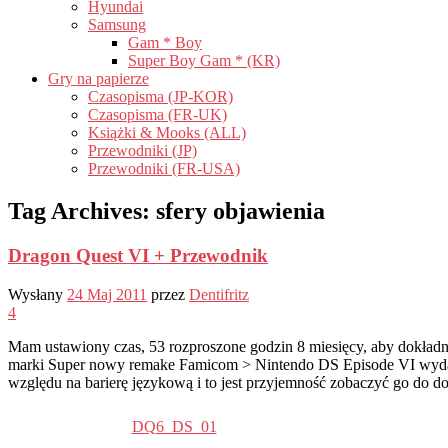
Hyundai
Samsung
Gam * Boy
Super Boy Gam * (KR)
Gry na papierze
Czasopisma (JP-KOR)
Czasopisma (FR-UK)
Książki & Mooks (ALL)
Przewodniki (JP)
Przewodniki (FR-USA)
Tag Archives:
sfery objawienia
Dragon Quest VI + Przewodnik
Wysłany
24 Maj 2011
przez
Dentifritz
4
Mam ustawiony czas, 53 rozproszone godzin 8 miesięcy, aby dokładn
marki Super nowy remake Famicom > Nintendo DS Episode VI wydan
względu na barierę językową i to jest przyjemność zobaczyć go do 
DQ6_DS_01