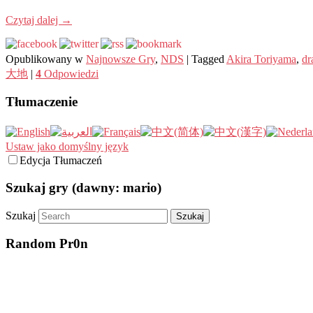
Czytaj dalej
→
Opublikowany w
Najnowsze Gry
,
NDS
|
Tagged
Akira Toriyama
,
dr
大地
|
4
Odpowiedzi
Tłumaczenie
Ustaw jako domyślny język
Edycja Tłumaczeń
Szukaj gry (dawny: mario)
Szukaj
Random Pr0n