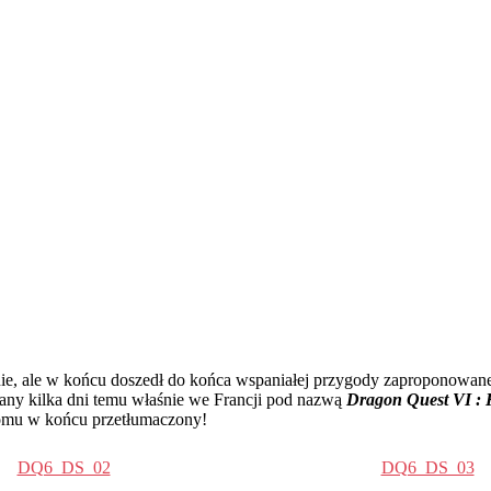
ie, ale w końcu doszedł do końca wspaniałej przygody zaproponowane
y kilka dni temu właśnie we Francji pod nazwą
Dragon Quest VI :
domu w końcu przetłumaczony!
DQ6_DS_02
DQ6_DS_03