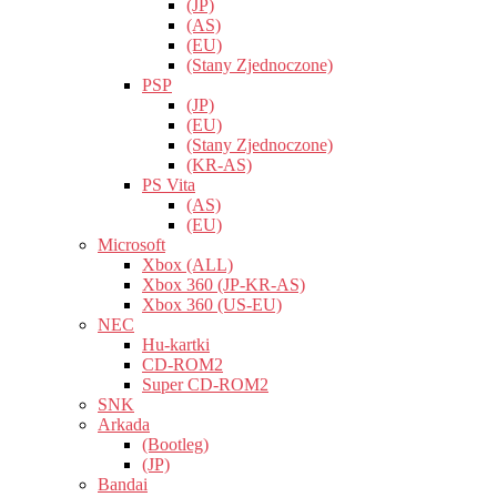
(JP)
(AS)
(EU)
(Stany Zjednoczone)
PSP
(JP)
(EU)
(Stany Zjednoczone)
(KR-AS)
PS Vita
(AS)
(EU)
Microsoft
Xbox (ALL)
Xbox 360 (JP-KR-AS)
Xbox 360 (US-EU)
NEC
Hu-kartki
CD-ROM2
Super CD-ROM2
SNK
Arkada
(Bootleg)
(JP)
Bandai