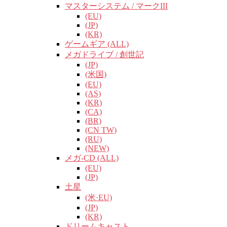
マスターシステム / マークIII
(EU)
(JP)
(KR)
ゲームギア (ALL)
メガドライブ / 創世記
(JP)
(米国)
(EU)
(AS)
(KR)
(CA)
(BR)
(CN TW)
(RU)
(NEW)
メガ-CD (ALL)
(EU)
(JP)
土星
(米·EU)
(JP)
(KR)
ドリームキャスト