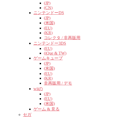
(JP)
(CN)
ニンテンドーDS
(JP)
(米国)
(EU)
(KR)
コレクタ / 非再販用
ニンテンドー3DS
(EU)
(iQue & TW)
ゲームキューブ
(JP)
(米国)
(EU)
(KR)
非再販用 / デモ
wiiの
(JP)
(EU)
(米国)
ゲーム & 見る
セガ