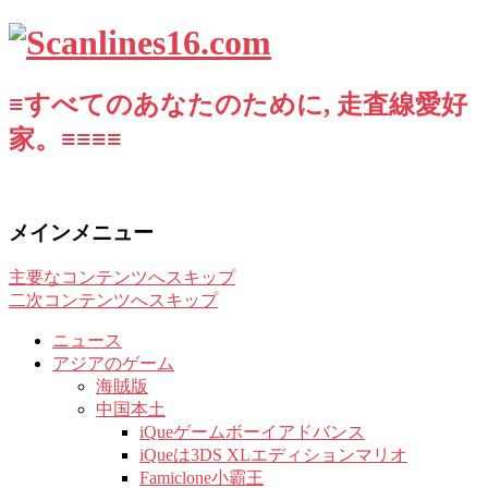
≡すべてのあなたのために, 走査線愛好
家。≡≡≡≡
メインメニュー
主要なコンテンツへスキップ
二次コンテンツへスキップ
ニュース
アジアのゲーム
海賊版
中国本土
iQueゲームボーイアドバンス
iQueは3DS XLエディションマリオ
Famiclone小霸王