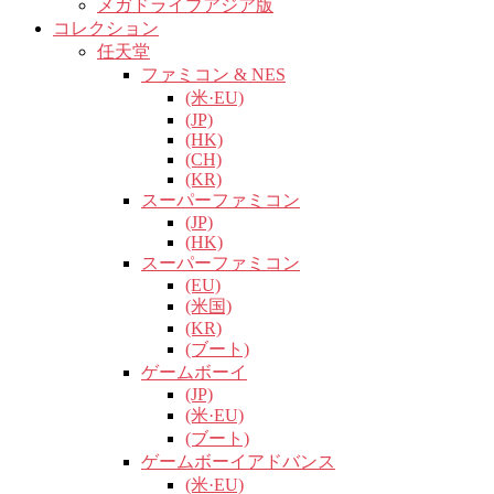
メガドライブアジア版
コレクション
任天堂
ファミコン & NES
(米·EU)
(JP)
(HK)
(CH)
(KR)
スーパーファミコン
(JP)
(HK)
スーパーファミコン
(EU)
(米国)
(KR)
(ブート)
ゲームボーイ
(JP)
(米·EU)
(ブート)
ゲームボーイアドバンス
(米·EU)