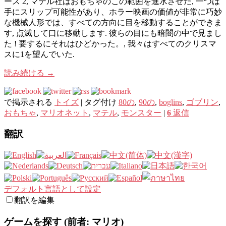
ース 2, マテル社はおもちゃのこの範囲を進水させた, 一つは
手にスリップ可能性があり、ホラー映画の価値が非常に巧妙
な機械人形では、すべての方向に目を移動することができま
す, 点滅して口に移動します. 彼らの目にも暗闇の中で見まし
た ! 要するにそれはひどかった。, 我々はすべてのクリスマ
スに1を望んでいた.
読み続ける
→
で掲示される
トイズ
|
タグ付け
80の
,
90の
,
boglins
,
ゴブリン
,
おもちゃ
,
マリオネット
,
マテル
,
モンスター
|
6
返信
翻訳
デフォルト言語として設定
翻訳を編集
ゲームを探す (前者: マリオ)