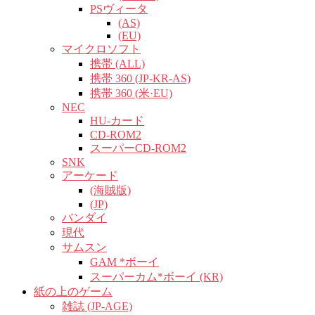
PSヴィータ
(AS)
(EU)
マイクロソフト
携帯 (ALL)
携帯 360 (JP-KR-AS)
携帯 360 (米·EU)
NEC
HU-カード
CD-ROM2
スーパーCD-ROM2
SNK
アーケード
(海賊版)
(JP)
バンダイ
現代
サムスン
GAM *ボーイ
スーパーカム*ボーイ (KR)
紙の上のゲーム
雑誌 (JP-AGE)