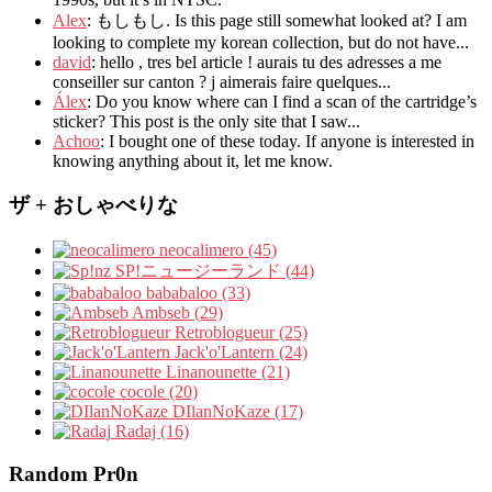
Alex
: もしもし.
Is this page still somewhat looked at
?
I am
looking to complete my korean collection
,
but do not have..
.
david
:
hello
,
tres bel article
!
aurais tu des adresses a me
conseiller sur canton
?
j aimerais faire quelques..
.
Álex
: Do you know where can I find a scan of the cartridge’s
sticker? This post is the only site that I saw...
Achoo
: I bought one of these today. If anyone is interested in
knowing anything about it, let me know.
ザ + おしゃべりな
neocalimero (45)
SP!ニュージーランド (44)
bababaloo (33)
Ambseb (29)
Retroblogueur (25)
Jack'o'Lantern (24)
Linanounette (21)
cocole (20)
DIlanNoKaze (17)
Radaj (16)
Random Pr0n