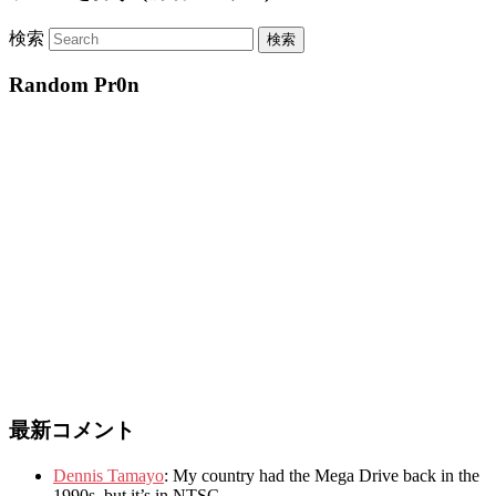
検索
Random Pr0n
最新コメント
Dennis Tamayo
:
My country had the Mega Drive back in the
1990s
,
but it’s in NTSC
.