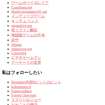
ゲームボーイガレリア
Guardiana.net
Hardcoregaming101.net
インディーズゲーム
キッチュ·ベント
megadrive.me
母 3 ファン翻訳
海賊版ゲームの中央
佐竹
Shmup
smspower.org
Unseen64
ビデオゲームデン
アーケードの世界
私はフォローしたい
Benishiro内部8ビット16ビット
bobdupneu.fr
Famicomblog
Forent Chavouet
クズリバルジョー
たわごとの物語