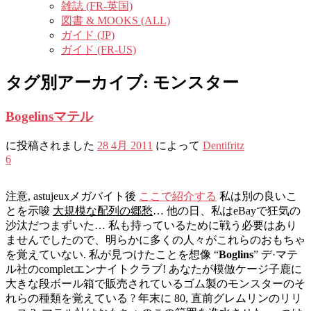
雑誌 (FR-英国)
図書 & MOOKS (ALL)
ガイド (JP)
ガイド (FR-US)
タグ別アーカイブ:
モンスター
Bogelinsマテル
に投稿されました
28 4月 2011
によって
Dentifritz
6
注意, astujeuxメガバイト後
ここで紹介する
私は別の良いこ
とを示唆
大規模な配列の郷愁
… 他の日、私はeBayで狂気の
沙汰だつまずいた… 私も持っているために戦う必要はあり
ませんでしたので、明らかに多くの人々がこれらのおもちゃ
を覚えていない. 私が見つけたことを想像 “
Boglins
” デ·マテ
ル社のcompletエンナイトクラブ! あなたが模倣ケージ子鹿に
大きな段ボール箱で販売されているゴム製のモンスターのそ
れらの種類を覚えている ? 年末に 80, 直前グレムリンのリリ