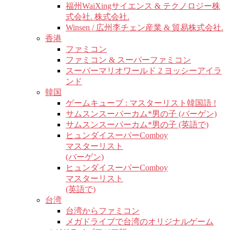
福州WaiXingサイエンス & テクノロジー株
式会社. 株式会社.
Winsen / 広州李チェン産業 & 貿易株式会社.
香港
ファミコン
ファミコン & スーパーファミコン
スーパーマリオワールド 2 ヨッシーアイラ
ンド
韓国
ゲームキューブ : マスターリスト韓国語 !
サムスンスーパーカム*男の子 (バーゲン)
サムスンスーパーカム*男の子 (英語で)
ヒュンダイスーパーComboy
マスターリスト
(バーゲン)
ヒュンダイスーパーComboy
マスターリスト
(英語で)
台湾
台湾からファミコン
メガドライブで台湾のオリジナルゲーム