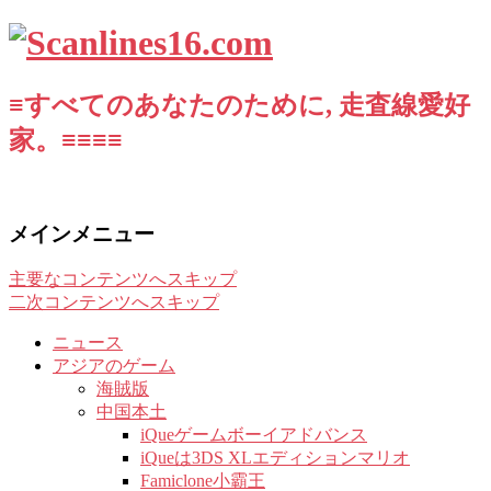
≡すべてのあなたのために, 走査線愛好
家。≡≡≡≡
メインメニュー
主要なコンテンツへスキップ
二次コンテンツへスキップ
ニュース
アジアのゲーム
海賊版
中国本土
iQueゲームボーイアドバンス
iQueは3DS XLエディションマリオ
Famiclone小霸王