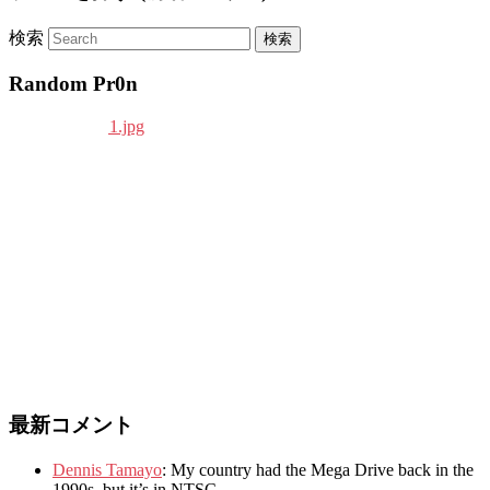
検索
Random Pr0n
最新コメント
Dennis Tamayo
:
My country had the Mega Drive back in the
1990s
,
but it’s in NTSC
.