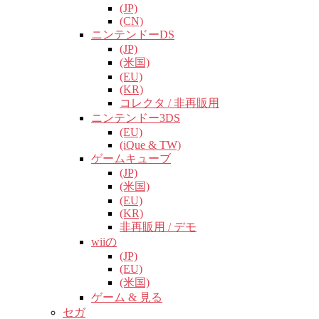
(JP)
(CN)
ニンテンドーDS
(JP)
(米国)
(EU)
(KR)
コレクタ / 非再販用
ニンテンドー3DS
(EU)
(iQue & TW)
ゲームキューブ
(JP)
(米国)
(EU)
(KR)
非再販用 / デモ
wiiの
(JP)
(EU)
(米国)
ゲーム & 見る
セガ