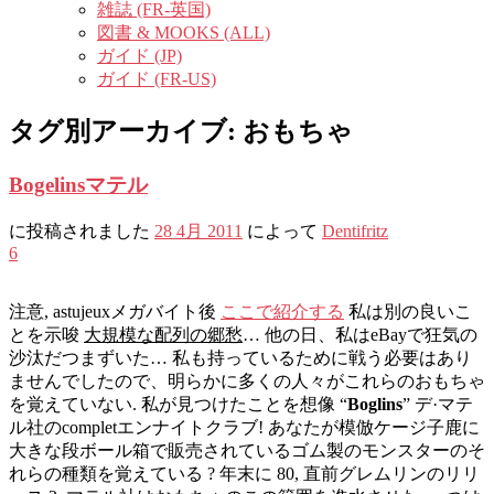
雑誌 (FR-英国)
図書 & MOOKS (ALL)
ガイド (JP)
ガイド (FR-US)
タグ別アーカイブ:
おもちゃ
Bogelinsマテル
に投稿されました
28 4月 2011
によって
Dentifritz
6
注意, astujeuxメガバイト後
ここで紹介する
私は別の良いこ
とを示唆
大規模な配列の郷愁
… 他の日、私はeBayで狂気の
沙汰だつまずいた… 私も持っているために戦う必要はあり
ませんでしたので、明らかに多くの人々がこれらのおもちゃ
を覚えていない. 私が見つけたことを想像 “
Boglins
” デ·マテ
ル社のcompletエンナイトクラブ! あなたが模倣ケージ子鹿に
大きな段ボール箱で販売されているゴム製のモンスターのそ
れらの種類を覚えている ? 年末に 80, 直前グレムリンのリリ