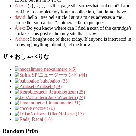
Alex
: もしもし.
Is this page still somewhat looked at
?
I am
looking to complete my korean collection
,
but do not have..
.
david
:
hello
,
tres bel article
!
aurais tu des adresses a me
conseiller sur canton
?
j aimerais faire quelques..
.
Álex
: Do you know where can I find a scan of the cartridge’s
sticker? This post is the only site that I saw...
Achoo
: I bought one of these today. If anyone is interested in
knowing anything about it, let me know.
ザ + おしゃべりな
neocalimero (45)
SP!ニュージーランド (44)
bababaloo (33)
Ambseb (29)
Retroblogueur (25)
Jack'o'Lantern (24)
Linanounette (21)
cocole (20)
DIlanNoKaze (17)
Radaj (16)
Random Pr0n