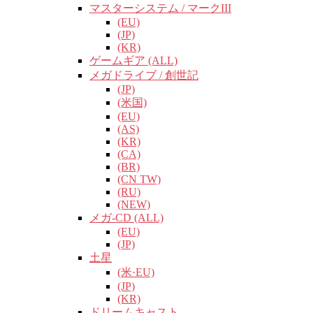
マスターシステム / マークIII
(EU)
(JP)
(KR)
ゲームギア (ALL)
メガドライブ / 創世記
(JP)
(米国)
(EU)
(AS)
(KR)
(CA)
(BR)
(CN TW)
(RU)
(NEW)
メガ-CD (ALL)
(EU)
(JP)
土星
(米·EU)
(JP)
(KR)
ドリームキャスト