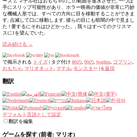
ース 2, マテル社はおもちゃのこの範囲を進水させた, 一つは
手にスリップ可能性があり、ホラー映画の価値が非常に巧妙
な機械人形では、すべての方向に目を移動することができま
す, 点滅して口に移動します. 彼らの目にも暗闇の中で見まし
た ! 要するにそれはひどかった。, 我々はすべてのクリスマ
スに1を望んでいた.
読み続ける
→
で掲示される
トイズ
|
タグ付け
80の
,
90の
,
boglins
,
ゴブリン
,
おもちゃ
,
マリオネット
,
マテル
,
モンスター
|
6
返信
翻訳
デフォルト言語として設定
翻訳を編集
ゲームを探す (前者: マリオ)