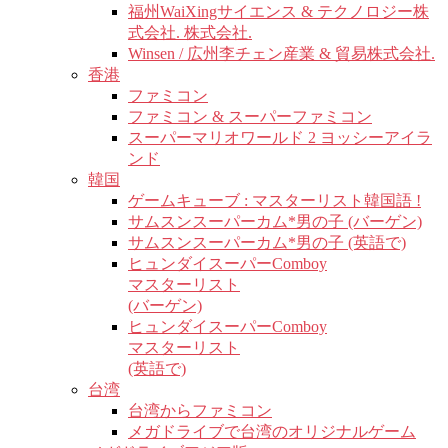
福州WaiXingサイエンス & テクノロジー株
式会社. 株式会社.
Winsen / 広州李チェン産業 & 貿易株式会社.
香港
ファミコン
ファミコン & スーパーファミコン
スーパーマリオワールド 2 ヨッシーアイラ
ンド
韓国
ゲームキューブ : マスターリスト韓国語 !
サムスンスーパーカム*男の子 (バーゲン)
サムスンスーパーカム*男の子 (英語で)
ヒュンダイスーパーComboy
マスターリスト
(バーゲン)
ヒュンダイスーパーComboy
マスターリスト
(英語で)
台湾
台湾からファミコン
メガドライブで台湾のオリジナルゲーム