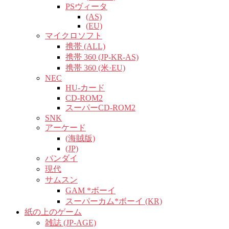
PSヴィータ
(AS)
(EU)
マイクロソフト
携帯 (ALL)
携帯 360 (JP-KR-AS)
携帯 360 (米·EU)
NEC
HU-カード
CD-ROM2
スーパーCD-ROM2
SNK
アーケード
(海賊版)
(JP)
バンダイ
現代
サムスン
GAM *ボーイ
スーパーカム*ボーイ (KR)
紙の上のゲーム
雑誌 (JP-AGE)