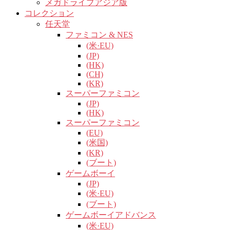
メガドライブアジア版
コレクション
任天堂
ファミコン & NES
(米·EU)
(JP)
(HK)
(CH)
(KR)
スーパーファミコン
(JP)
(HK)
スーパーファミコン
(EU)
(米国)
(KR)
(ブート)
ゲームボーイ
(JP)
(米·EU)
(ブート)
ゲームボーイアドバンス
(米·EU)