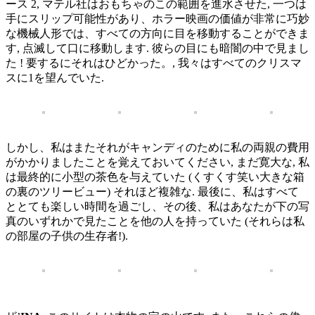
ース 2, マテル社はおもちゃのこの範囲を進水させた, 一つは
手にスリップ可能性があり、ホラー映画の価値が非常に巧妙
な機械人形では、すべての方向に目を移動することができま
す, 点滅して口に移動します. 彼らの目にも暗闇の中で見まし
た ! 要するにそれはひどかった。, 我々はすべてのクリスマ
スに1を望んでいた.
しかし、私はまたそれがキャンディのために私の両親の費用
がかかりましたことを覚えておいてください, まだ寛大な, 私
は最終的に小型の茶色を与えていた (くすくす笑い大きな箱
の裏のツリービュー) それほど複雑な. 最後に、私はすべて
ととても楽しい時間を過ごし、その後、私はあなたが下の写
真のいずれかで見たことを他の人を持っていた (それらは私
の部屋の子供の生存者!).