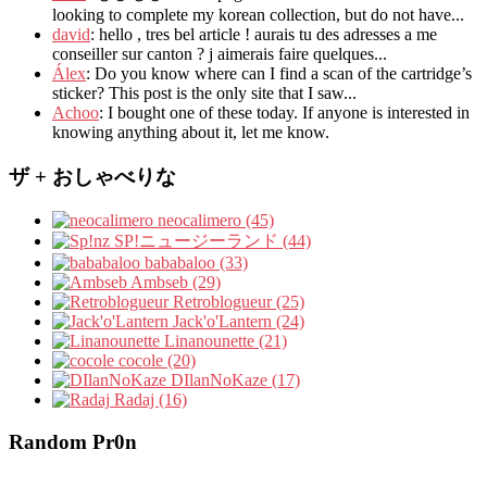
looking to complete my korean collection
,
but do not have..
.
david
:
hello
,
tres bel article
!
aurais tu des adresses a me
conseiller sur canton
?
j aimerais faire quelques..
.
Álex
: Do you know where can I find a scan of the cartridge’s
sticker? This post is the only site that I saw...
Achoo
: I bought one of these today. If anyone is interested in
knowing anything about it, let me know.
ザ + おしゃべりな
neocalimero (45)
SP!ニュージーランド (44)
bababaloo (33)
Ambseb (29)
Retroblogueur (25)
Jack'o'Lantern (24)
Linanounette (21)
cocole (20)
DIlanNoKaze (17)
Radaj (16)
Random Pr0n