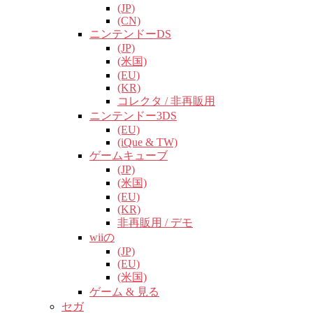
(JP)
(CN)
ニンテンドーDS
(JP)
(米国)
(EU)
(KR)
コレクタ / 非再販用
ニンテンドー3DS
(EU)
(iQue & TW)
ゲームキューブ
(JP)
(米国)
(EU)
(KR)
非再販用 / デモ
wiiの
(JP)
(EU)
(米国)
ゲーム & 見る
セガ