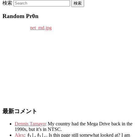
検索
Random Pr0n
最新コメント
Dennis Tamayo
:
My country had the Mega Drive back in the
1990s
,
but it’s in NTSC
.
Alex
: もしもし.
Is this page still somewhat looked at
?
I am