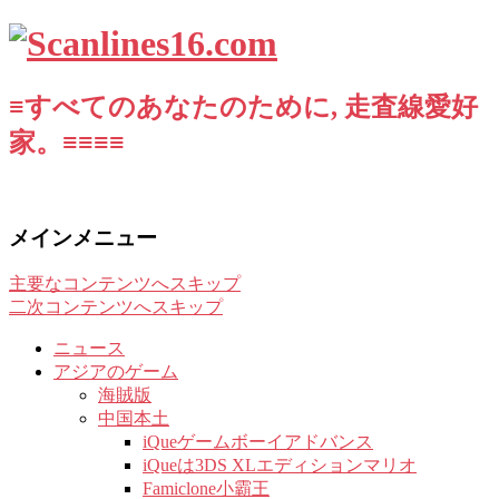
≡すべてのあなたのために, 走査線愛好
家。≡≡≡≡
メインメニュー
主要なコンテンツへスキップ
二次コンテンツへスキップ
ニュース
アジアのゲーム
海賊版
中国本土
iQueゲームボーイアドバンス
iQueは3DS XLエディションマリオ
Famiclone小霸王