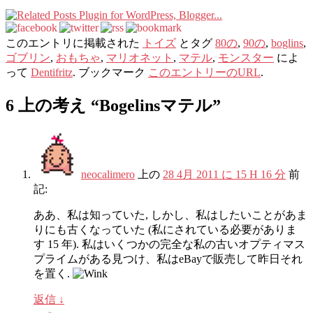
このエントリに掲載された
トイズ
とタグ
80の
,
90の
,
boglins
,
ゴブリン
,
おもちゃ
,
マリオネット
,
マテル
,
モンスター
によ
って
Dentifritz
. ブックマーク
このエントリーのURL
.
6 上の考え “
Bogelinsマテル
”
neocalimero
上の
28 4月 2011 に 15 H 16 分
前
記:
ああ、私は知っていた, しかし、私はしたいことがあま
りにも古くなっていた (私にされている必要がありま
す 15 年). 私はいくつかの完全な私の古いオプティマス
プライムがある見つけ、私はeBayで販売して昨日それ
を置く.
返信
↓