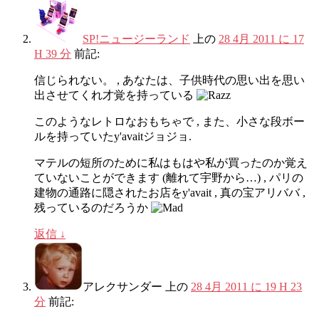
SP!ニュージーランド
上の
28 4月 2011 に 17
H 39 分
前記:
信じられない。 , あなたは、子供時代の思い出を思い
出させてくれ才覚を持っている
このようなレトロなおもちゃで , また、小さな段ボー
ルを持っていたy'avaitジョジョ.
マテルの短所のために私はもはや私が買ったのか覚え
ていないことができます (離れて宇野から…) , パリの
建物の通路に隠されたお店をy'avait , 真の宝アリババ ,
残っているのだろうか
返信
↓
アレクサンダー
上の
28 4月 2011 に 19 H 23
分
前記: