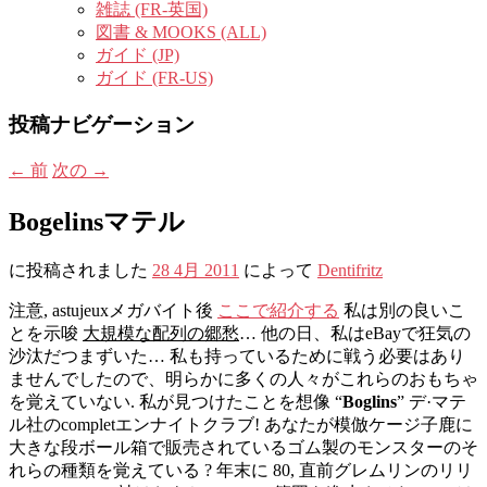
雑誌 (FR-英国)
図書 & MOOKS (ALL)
ガイド (JP)
ガイド (FR-US)
投稿ナビゲーション
←
前
次の
→
Bogelinsマテル
に投稿されました
28 4月 2011
によって
Dentifritz
注意, astujeuxメガバイト後
ここで紹介する
私は別の良いこ
とを示唆
大規模な配列の郷愁
… 他の日、私はeBayで狂気の
沙汰だつまずいた… 私も持っているために戦う必要はあり
ませんでしたので、明らかに多くの人々がこれらのおもちゃ
を覚えていない. 私が見つけたことを想像 “
Boglins
” デ·マテ
ル社のcompletエンナイトクラブ! あなたが模倣ケージ子鹿に
大きな段ボール箱で販売されているゴム製のモンスターのそ
れらの種類を覚えている ? 年末に 80, 直前グレムリンのリリ