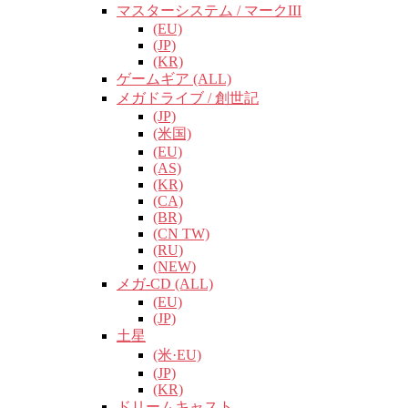
マスターシステム / マークIII
(EU)
(JP)
(KR)
ゲームギア (ALL)
メガドライブ / 創世記
(JP)
(米国)
(EU)
(AS)
(KR)
(CA)
(BR)
(CN TW)
(RU)
(NEW)
メガ-CD (ALL)
(EU)
(JP)
土星
(米·EU)
(JP)
(KR)
ドリームキャスト