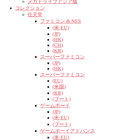
メガドライブアジア版
コレクション
任天堂
ファミコン & NES
(米·EU)
(JP)
(HK)
(CH)
(KR)
スーパーファミコン
(JP)
(HK)
スーパーファミコン
(EU)
(米国)
(KR)
(ブート)
ゲームボーイ
(JP)
(米·EU)
(ブート)
ゲームボーイアドバンス
(米·EU)