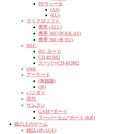
PSヴィータ
(AS)
(EU)
マイクロソフト
携帯 (ALL)
携帯 360 (JP-KR-AS)
携帯 360 (米·EU)
NEC
HU-カード
CD-ROM2
スーパーCD-ROM2
SNK
アーケード
(海賊版)
(JP)
バンダイ
現代
サムスン
GAM *ボーイ
スーパーカム*ボーイ (KR)
紙の上のゲーム
雑誌 (JP-AGE)