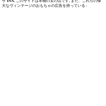
ザ’
INA
, このサイトは本物の宝の山です, また、これらの偉
大なヴィンテージのおもちゃの広告を持っている :