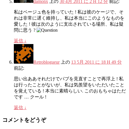
damonx
上の
30 4月 2011 に 2 H 12 分
前記:
私はベージュ色を持っていた ! 私は彼のケージで、そ
れは非常に遅く維持し、私は本当にこのようなものを
愛した ! 彼は次のように支出されている場所、私は疑
問に思う ?
返信
↓
Retroblogueur
上の
13 5月 2011 に 18 H 49 分
前記:
思い出ああそれだけでパブを見直すことで再浮上 ! 私
は行ったことがないが、私は気羨望をいただいたこと
を覚えている ! 本当に素晴らしい. このおもちゃはただ
です … クール !
返信
↓
コメントをどうぞ