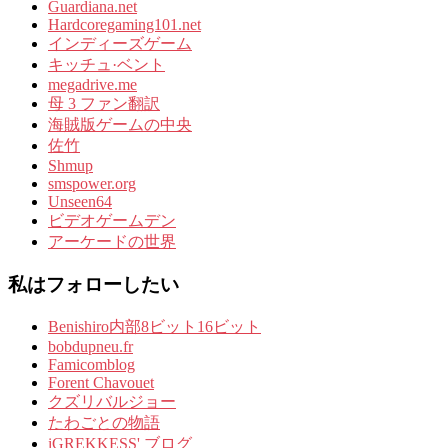
Guardiana.net
Hardcoregaming101.net
インディーズゲーム
キッチュ·ベント
megadrive.me
母 3 ファン翻訳
海賊版ゲームの中央
佐竹
Shmup
smspower.org
Unseen64
ビデオゲームデン
アーケードの世界
私はフォローしたい
Benishiro内部8ビット16ビット
bobdupneu.fr
Famicomblog
Forent Chavouet
クズリバルジョー
たわごとの物語
iGREKKESS' ブログ