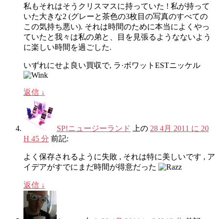
私もそれはそうクリスマスに持っていた ! 私が持って
いた大きな2 (グレーと茶色の3枚目の写真のすべての
この気持ち悪い). それは時間のために本当によくやっ
ていたと我々は私の弟と、目を見張るようなないよう
に楽しい時間を過ごした.
いずれにせよ良い買収で, ラ·ボワットESTニッケル
返信
↓
SP!ニュージーランド
上の
28 4月 2011 に 20
H 45 分
前記:
よく保存されるように失敗 , それは特に美しいです , ア
イデアがすでにまだ時間が得意だった
返信
↓