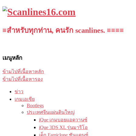
≡สำหรับทุกท่าน, คนรัก scanlines. ≡≡≡≡
เมนูหลัก
ข้ามไปที่เนื้อหาหลัก
ข้ามไปที่เนื้อหารอง
ข่าว
เกมเอเชีย
Bootlegs
ประเทศจีนแผ่นดินใหญ่
iQue เกมบอยแอดวานซ์
iQue 3DS XL รุ่นมาริโอ
เด็ก Famiclone ซันแดนซ์