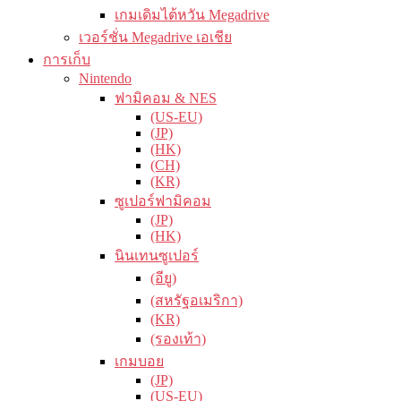
เกมเดิมไต้หวัน Megadrive
เวอร์ชั่น Megadrive เอเชีย
การเก็บ
Nintendo
ฟามิคอม & NES
(US-EU)
(JP)
(HK)
(CH)
(KR)
ซูเปอร์ฟามิคอม
(JP)
(HK)
นินเทนซูเปอร์
(อียู)
(สหรัฐอเมริกา)
(KR)
(รองเท้า)
เกมบอย
(JP)
(US-EU)