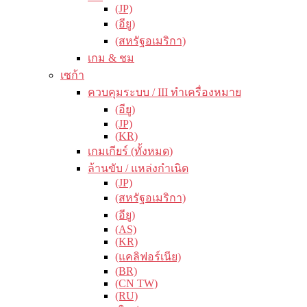
(JP)
(อียู)
(สหรัฐอเมริกา)
เกม & ชม
เซก้า
ควบคุมระบบ / III ทำเครื่องหมาย
(อียู)
(JP)
(KR)
เกมเกียร์ (ทั้งหมด)
ล้านขับ / แหล่งกำเนิด
(JP)
(สหรัฐอเมริกา)
(อียู)
(AS)
(KR)
(แคลิฟอร์เนีย)
(BR)
(CN TW)
(RU)