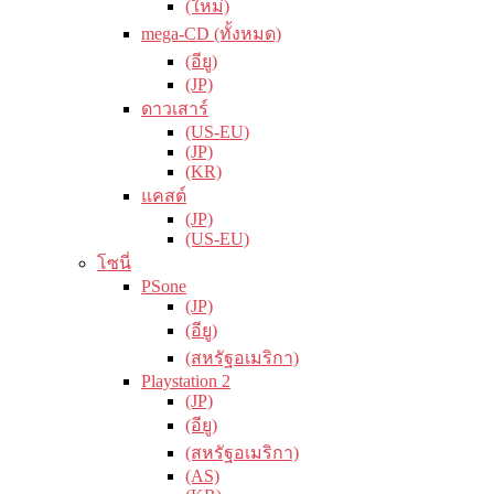
(ใหม่)
mega-CD (ทั้งหมด)
(อียู)
(JP)
ดาวเสาร์
(US-EU)
(JP)
(KR)
แคสต์
(JP)
(US-EU)
โซนี่
PSone
(JP)
(อียู)
(สหรัฐอเมริกา)
Playstation 2
(JP)
(อียู)
(สหรัฐอเมริกา)
(AS)