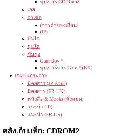
ซุปเปอร์ CD-Rom2
เอส
อาเขต
(การค้าของเถื่อน)
(JP)
บันได
ฮุนได
ซัมซุง
Gam Boy *
ซุปเปอร์บอย Gam * (KR)
เกมบนกระดาษ
นิตยสาร (JP-AGE)
นิตยสาร (FR-UK)
หนังสือ & Mooks (ทั้งหมด)
แนะนำ (JP)
แนะนำ (FR-US)
คลังเก็บแท็ก:
CDROM2