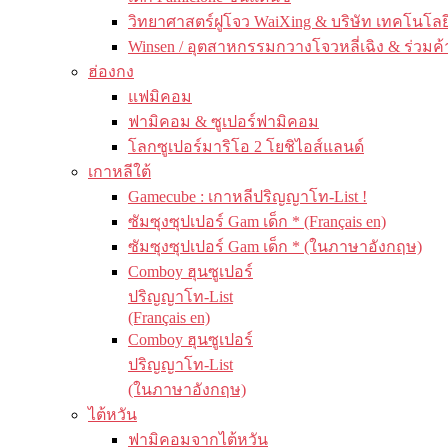
วิทยาศาสตร์ฝูโจว WaiXing & บริษัท เทคโนโลยี
Winsen / อุตสาหกรรมกวางโจวหลี่เฉิง & ร่วมค้
ฮ่องกง
แฟมิคอม
ฟามิคอม & ซูเปอร์ฟามิคอม
โลกซูเปอร์มาริโอ 2 โยชิไอส์แลนด์
เกาหลีใต้
Gamecube : เกาหลีปริญญาโท-List !
ซัมซุงซุปเปอร์ Gam เด็ก * (Français en)
ซัมซุงซุปเปอร์ Gam เด็ก * (ในภาษาอังกฤษ)
Comboy ฮุนซูเปอร์
ปริญญาโท-List
(Français en)
Comboy ฮุนซูเปอร์
ปริญญาโท-List
(ในภาษาอังกฤษ)
ไต้หวัน
ฟามิคอมจากไต้หวัน