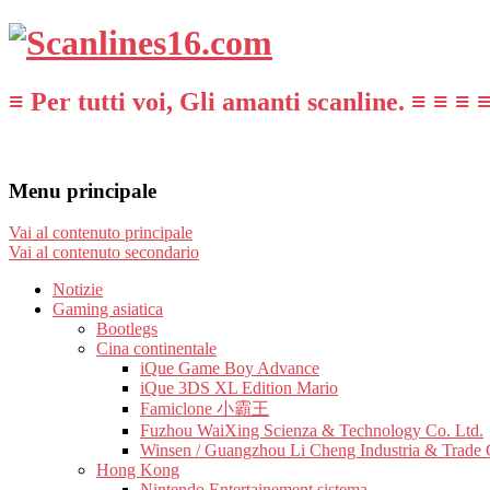
≡ Per tutti voi, Gli amanti scanline. ≡ ≡ ≡ 
Menu principale
Vai al contenuto principale
Vai al contenuto secondario
Notizie
Gaming asiatica
Bootlegs
Cina continentale
iQue Game Boy Advance
iQue 3DS XL Edition Mario
Famiclone 小霸王
Fuzhou WaiXing Scienza & Technology Co. Ltd.
Winsen / Guangzhou Li Cheng Industria & Trade 
Hong Kong
Nintendo Entertainement sistema