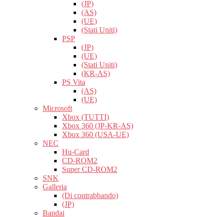
(JP)
(AS)
(UE)
(Stati Uniti)
PSP
(JP)
(UE)
(Stati Uniti)
(KR-AS)
PS Vita
(AS)
(UE)
Microsoft
Xbox (TUTTI)
Xbox 360 (JP-KR-AS)
Xbox 360 (USA-UE)
NEC
Hu-Card
CD-ROM2
Super CD-ROM2
SNK
Galleria
(Di contrabbando)
(JP)
Bandai