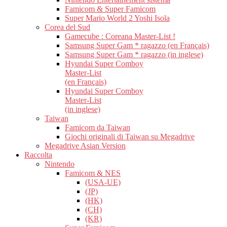
Famicom & Super Famicom
Super Mario World 2 Yoshi Isola
Corea del Sud
Gamecube : Coreana Master-List !
Samsung Super Gam * ragazzo (en Français)
Samsung Super Gam * ragazzo (in inglese)
Hyundai Super Comboy
Master-List
(en Français)
Hyundai Super Comboy
Master-List
(in inglese)
Taiwan
Famicom da Taiwan
Giochi originali di Taiwan su Megadrive
Megadrive Asian Version
Raccolta
Nintendo
Famicom & NES
(USA-UE)
(JP)
(HK)
(CH)
(KR)