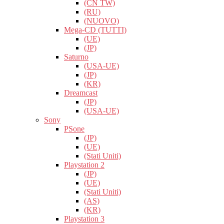
(CN TW)
(RU)
(NUOVO)
Mega-CD (TUTTI)
(UE)
(JP)
Saturno
(USA-UE)
(JP)
(KR)
Dreamcast
(JP)
(USA-UE)
Sony
PSone
(JP)
(UE)
(Stati Uniti)
Playstation 2
(JP)
(UE)
(Stati Uniti)
(AS)
(KR)
Playstation 3