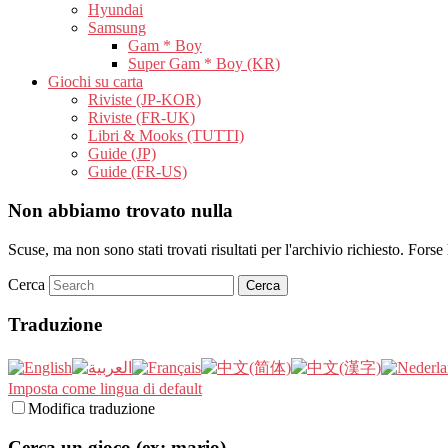
Hyundai
Samsung
Gam * Boy
Super Gam * Boy (KR)
Giochi su carta
Riviste (JP-KOR)
Riviste (FR-UK)
Libri & Mooks (TUTTI)
Guide (JP)
Guide (FR-US)
Non abbiamo trovato nulla
Scuse, ma non sono stati trovati risultati per l'archivio richiesto. Forse 
Cerca
Traduzione
Imposta come lingua di default
Modifica traduzione
Cerca un gioco (ex: mario)