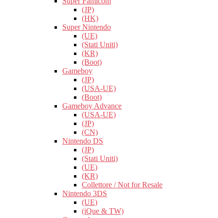
Super Famicom
(JP)
(HK)
Super Nintendo
(UE)
(Stati Uniti)
(KR)
(Boot)
Gameboy
(JP)
(USA-UE)
(Boot)
Gameboy Advance
(USA-UE)
(JP)
(CN)
Nintendo DS
(JP)
(Stati Uniti)
(UE)
(KR)
Collettore / Not for Resale
Nintendo 3DS
(UE)
(iQue & TW)