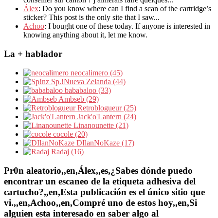
Álex
: Do you know where can I find a scan of the cartridge’s
sticker? This post is the only site that I saw...
Achoo
: I bought one of these today. If anyone is interested in
knowing anything about it, let me know.
La + hablador
neocalimero (45)
Sp.!Nueva Zelanda (44)
bababaloo (33)
Ambseb (29)
Retroblogueur (25)
Jack'o'Lantern (24)
Linanounette (21)
cocole (20)
DIlanNoKaze (17)
Radaj (16)
Pr0n aleatorio,,en,Álex,,es,¿Sabes dónde puedo
encontrar un escaneo de la etiqueta adhesiva del
cartucho?,,en,Esta publicación es el único sitio que
vi.,,en,Achoo,,en,Compré uno de estos hoy,,en,Si
alguien esta interesado en saber algo al