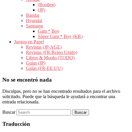
(Bootleg)
(JP)
Bandai
Hyundai
Samsung
Gam * Boy
Súper Gam * Boy (KR)
Juegos en Papel
Revistas (JP-AGE)
Revistas (FR-Reino Unido)
Libros & Mooks (TODO)
Guías (JP)
Guías (FR-EE.UU)
No se encontró nada
Disculpas, pero no se han encontrado resultados para el archivo
solicitado. Puede que la búsqueda le ayudará a encontrar una
entrada relacionada.
Buscar
Traducción