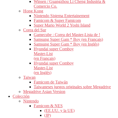
Winsen / Guangzhou Li Cheng Industria &
Comercio Co.
Hong Kong
Nintendo Sistema Entertainement
Famicom & Super Famicom
Super Mario World 2 Yoshi Island
Corea del Sur
Gamecube : Corea del Master-Lista de !
Samsung Super Gam * Boy (en Français)
Samsung Super Gam * Boy (en Inglés)
Hyundai super Comboy
Master-List
(en Français)
Hyundai super Comboy
Master-List
(en Inglés)
Taiwan
Famicom de Taiwán
Taiwaneses juegos originales sobre Megadrive
Megadrive Asian Version
Colección
Nintendo
Famicom & NES
(EE.UU. y la UE)
(JP)