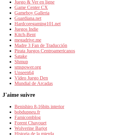
Juego & Ver en ligne
Game Center CX
Gameboy Galleria
Guardiana.net
Hardcoregaming101.net
Juegos Indie
Kitch-Bent
megadrive.me
Madre 3 Fan de Traducción
Pirata Juegos Centroamericanos
Satake
Shmup
smspower.org
Unseen64
Vídeo Juego Den
Mundial de Arcadas
J'aime suivre
Benishiro 8-16bits interior
bobdupneu.fr
Famicomblog
Forent Chavouet
Wolverine Barjot
Historia de la mierda