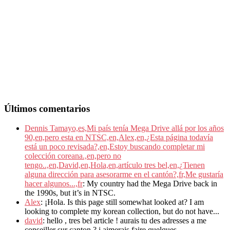
Últimos comentarios
Dennis Tamayo,es,Mi país tenía Mega Drive allá por los años
90,en,pero esta en NTSC,en,Alex,en,¿Esta página todavía
está un poco revisada?,en,Estoy buscando completar mi
colección coreana.,en,pero no
tengo..,en,David,en,Hola,en,artículo tres bel,en,¿Tienen
alguna dirección para asesorarme en el cantón?,fr,Me gustaría
hacer algunos...,fr
: My country had the Mega Drive back in
the 1990s, but it’s in NTSC.
Alex
: ¡Hola. Is this page still somewhat looked at? I am
looking to complete my korean collection, but do not have...
david
: hello , tres bel article ! aurais tu des adresses a me
conseiller sur canton ? j aimerais faire quelques...