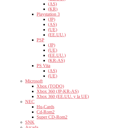
(AS)
(KR)
Playstation 3
(JP)
(AS)
(UE)
(EE.UU.)
PSP
(JP)
(UE)
(EE.UU.)
(KR-AS)
PS Vita
(AS)
(UE)
Microsoft
Xbox (TODO)
Xbox 360 (JP-KR-AS)
Xbox 360 (EE.UU. y la UE)
NEC
Hu-Cards
Cd-Rom2
Super CD-Rom2
SNK
Arcada