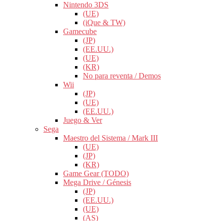
Nintendo 3DS
(UE)
(iQue & TW)
Gamecube
(JP)
(EE.UU.)
(UE)
(KR)
No para reventa / Demos
Wii
(JP)
(UE)
(EE.UU.)
Juego & Ver
Sega
Maestro del Sistema / Mark III
(UE)
(JP)
(KR)
Game Gear (TODO)
Mega Drive / Génesis
(JP)
(EE.UU.)
(UE)
(AS)