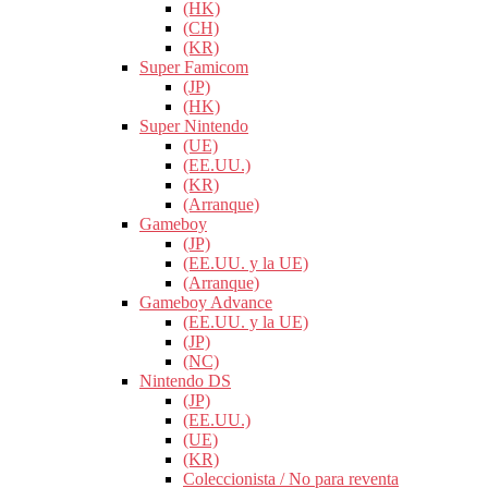
(HK)
(CH)
(KR)
Super Famicom
(JP)
(HK)
Super Nintendo
(UE)
(EE.UU.)
(KR)
(Arranque)
Gameboy
(JP)
(EE.UU. y la UE)
(Arranque)
Gameboy Advance
(EE.UU. y la UE)
(JP)
(NC)
Nintendo DS
(JP)
(EE.UU.)
(UE)
(KR)
Coleccionista / No para reventa