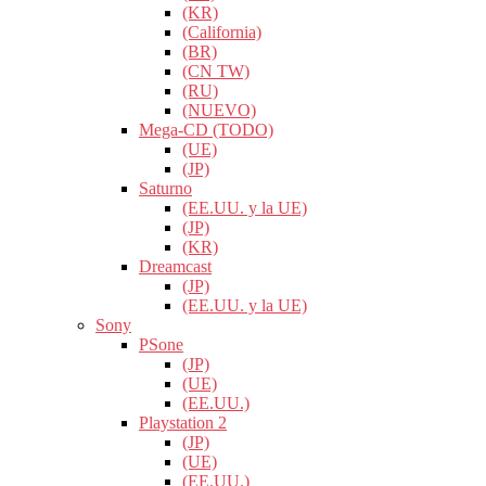
(KR)
(California)
(BR)
(CN TW)
(RU)
(NUEVO)
Mega-CD (TODO)
(UE)
(JP)
Saturno
(EE.UU. y la UE)
(JP)
(KR)
Dreamcast
(JP)
(EE.UU. y la UE)
Sony
PSone
(JP)
(UE)
(EE.UU.)
Playstation 2
(JP)
(UE)
(EE.UU.)