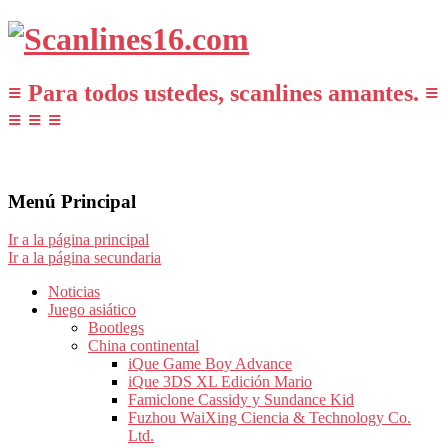
≡ Para todos ustedes, scanlines amantes. ≡
≡ ≡ ≡
Menú Principal
Ir a la página principal
Ir a la página secundaria
Noticias
Juego asiático
Bootlegs
China continental
iQue Game Boy Advance
iQue 3DS XL Edición Mario
Famiclone Cassidy y Sundance Kid
Fuzhou WaiXing Ciencia & Technology Co.
Ltd.