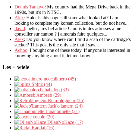
Dennis Tamayo
:
My country had the Mega Drive back in the
1990s
,
but it’s in NTSC
.
Alex
: Halo.
Is this page still somewhat looked at
?
I am
looking to complete my korean collection
,
but do not have..
.
david
:
hello
,
tres bel article
!
aurais tu des adresses a me
conseiller sur canton
?
j aimerais faire quelques..
.
Álex
: Do you know where can I find a scan of the cartridge’s
sticker? This post is the only site that I saw...
Achoo
: I bought one of these today. If anyone is interested in
knowing anything about it, let me know.
Les + wiele
neocalimero (45)
Sp!nz (44)
bababaloo (33)
Ambseb (29)
Retroblogueur (25)
Jack'o'lantern (24)
Linanounette (21)
cocole (20)
DIlanNoKaze (17)
Raddai (16)