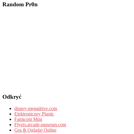
Random Pr0n
Odkryć
disney-megadrive.com
Elektroniczny Plastic
Famicom Mini
Flyers.arcade-museum.com
Gra & Oglądaj Online