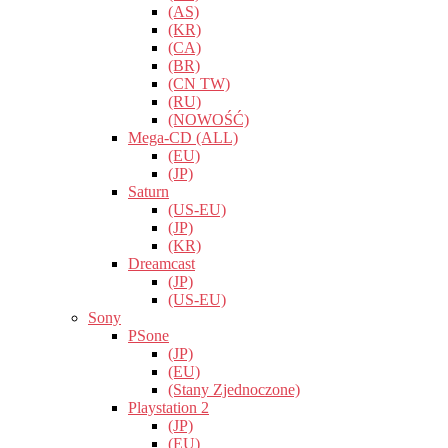
(AS)
(KR)
(CA)
(BR)
(CN TW)
(RU)
(NOWOŚĆ)
Mega-CD (ALL)
(EU)
(JP)
Saturn
(US-EU)
(JP)
(KR)
Dreamcast
(JP)
(US-EU)
Sony
PSone
(JP)
(EU)
(Stany Zjednoczone)
Playstation 2
(JP)
(EU)