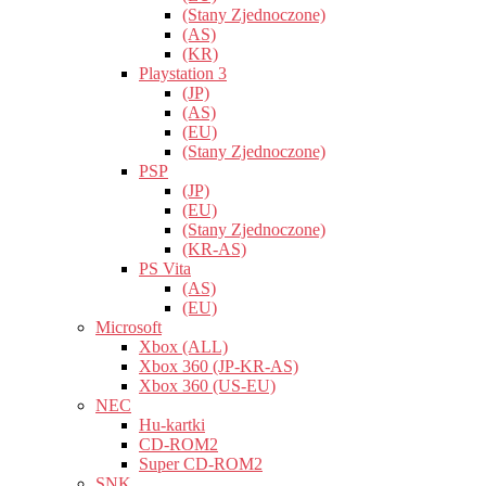
(Stany Zjednoczone)
(AS)
(KR)
Playstation 3
(JP)
(AS)
(EU)
(Stany Zjednoczone)
PSP
(JP)
(EU)
(Stany Zjednoczone)
(KR-AS)
PS Vita
(AS)
(EU)
Microsoft
Xbox (ALL)
Xbox 360 (JP-KR-AS)
Xbox 360 (US-EU)
NEC
Hu-kartki
CD-ROM2
Super CD-ROM2
SNK