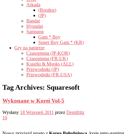
Arkada
(Bootleg)
(JP)
Bandai
Hyundai
Samsung
Gam * Boy
Super Boy Gam * (KR)
Gry na papierze
Czasopisma (JP-KOR)
Czasopisma (FR-UK)
Książki & Mooks (ALL)
Przewodniki (JP)
Przewodniki (FR-USA)
Tag Archives:
Squaresoft
Wykonane w Korei Vol-5
Wysłany
18 Wrzesień 2011
przez
Dentifritz
10
Nowy przyjazd prosto z
Korea Południowa
, kraje retro-gaming