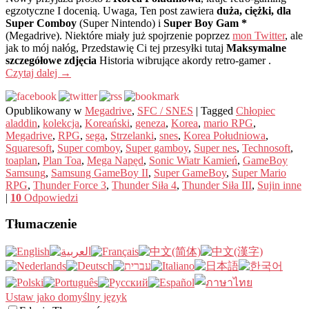
egzotyczne I docenią. Uwaga, Ten post zawiera
duża, ciężki, dla
Super Comboy
(Super Nintendo) i
Super Boy Gam *
(Megadrive). Niektóre miały już spojrzenie poprzez
mon Twitter
, ale
jak to mój nałóg, Przedstawię Ci tej przesyłki tutaj
Maksymalne
szczegółowe zdjęcia
Historia wibrujące akordy retro-gamer .
Czytaj dalej
→
Opublikowany w
Megadrive
,
SFC / SNES
|
Tagged
Chłopiec
aladdin
,
kolekcja
,
Koreański
,
geneza
,
Korea
,
mario RPG
,
Megadrive
,
RPG
,
sega
,
Strzelanki
,
snes
,
Korea Południowa
,
Squaresoft
,
Super comboy
,
Super gamboy
,
Super nes
,
Technosoft
,
toaplan
,
Plan Toa
,
Mega Napęd
,
Sonic Wiatr Kamień
,
GameBoy
Samsung
,
Samsung GameBoy II
,
Super GameBoy
,
Super Mario
RPG
,
Thunder Force 3
,
Thunder Siła 4
,
Thunder Siła III
,
Sujin inne
|
10
Odpowiedzi
Tłumaczenie
Ustaw jako domyślny język