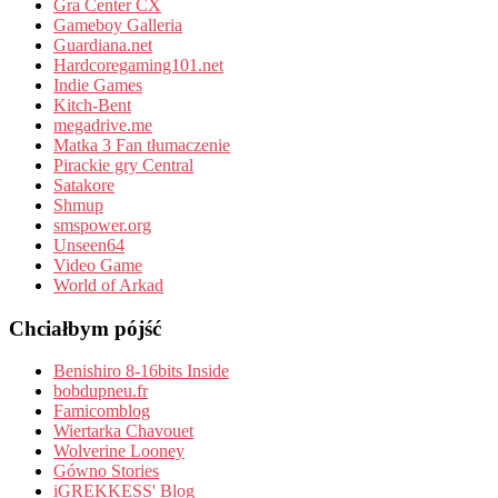
Gra Center CX
Gameboy Galleria
Guardiana.net
Hardcoregaming101.net
Indie Games
Kitch-Bent
megadrive.me
Matka 3 Fan tłumaczenie
Pirackie gry Central
Satakore
Shmup
smspower.org
Unseen64
Video Game
World of Arkad
Chciałbym pójść
Benishiro 8-16bits Inside
bobdupneu.fr
Famicomblog
Wiertarka Chavouet
Wolverine Looney
Gówno Stories
iGREKKESS' Blog