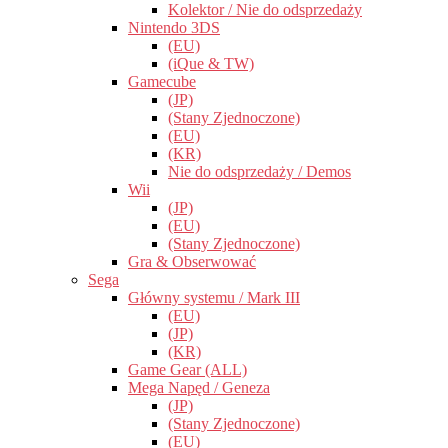
Kolektor / Nie do odsprzedaży
Nintendo 3DS
(EU)
(iQue & TW)
Gamecube
(JP)
(Stany Zjednoczone)
(EU)
(KR)
Nie do odsprzedaży / Demos
Wii
(JP)
(EU)
(Stany Zjednoczone)
Gra & Obserwować
Sega
Główny systemu / Mark III
(EU)
(JP)
(KR)
Game Gear (ALL)
Mega Napęd / Geneza
(JP)
(Stany Zjednoczone)
(EU)