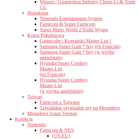
Winsen / Guangzhou Industry Cheng Li & Trade
Co.
Hongkong
Nintendo Entertainment System
Famicom & Super Famicom
Super Mario World 2 Yoshi Wyspa
Korea Południowa
Gamecube : Koreański Master-List !
Samsung Super Gam * boy (en Français)
Samsung Super Gam * boy (w języku
angielskim)
Hyundai Super Comboy
Master-List
(en Français)
Hyundai Super Comboy
Master-List
(w języku angielskim)
Tajwan
Famicom z Tajwanu
Tajwańskie oryginalne gry na Megadrive
Megadrive Asian Version
Kolekcja
Nintendo
Famicom & NES
(US-EU)