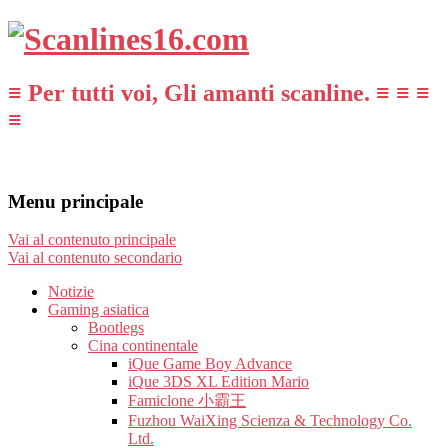
≡ Per tutti voi, Gli amanti scanline. ≡ ≡ ≡
≡
Menu principale
Vai al contenuto principale
Vai al contenuto secondario
Notizie
Gaming asiatica
Bootlegs
Cina continentale
iQue Game Boy Advance
iQue 3DS XL Edition Mario
Famiclone 小霸王
Fuzhou WaiXing Scienza & Technology Co.
Ltd.