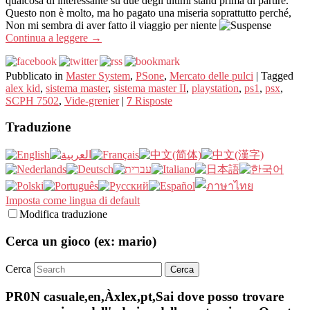
qualcosa di interessante su due degli ultimi stand prima di partire.
Questo non è molto, ma ho pagato una miseria soprattutto perché,
Non mi sembra di aver fatto il viaggio per niente
Continua a leggere
→
Pubblicato in
Master System
,
PSone
,
Mercato delle pulci
|
Tagged
alex kid
,
sistema master
,
sistema master II
,
playstation
,
ps1
,
psx
,
SCPH 7502
,
Vide-grenier
|
7
Risposte
Traduzione
Imposta come lingua di default
Modifica traduzione
Cerca un gioco (ex: mario)
Cerca
PR0N casuale,en,Àxlex,pt,Sai dove posso trovare