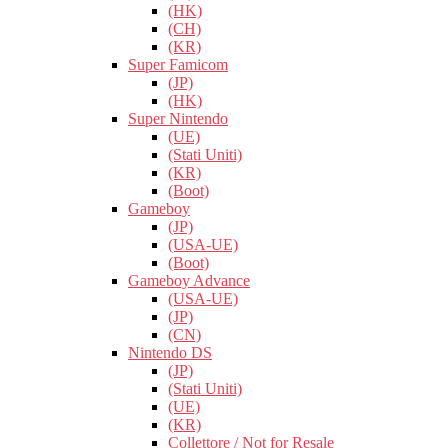
(HK)
(CH)
(KR)
Super Famicom
(JP)
(HK)
Super Nintendo
(UE)
(Stati Uniti)
(KR)
(Boot)
Gameboy
(JP)
(USA-UE)
(Boot)
Gameboy Advance
(USA-UE)
(JP)
(CN)
Nintendo DS
(JP)
(Stati Uniti)
(UE)
(KR)
Collettore / Not for Resale