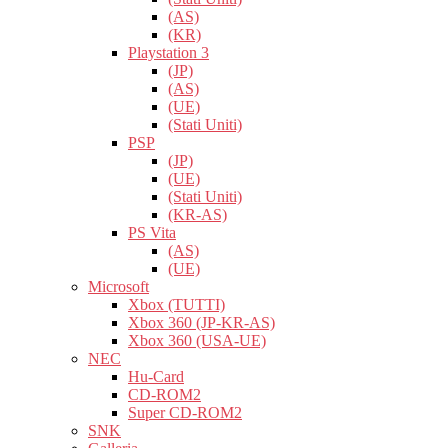
(AS)
(KR)
Playstation 3
(JP)
(AS)
(UE)
(Stati Uniti)
PSP
(JP)
(UE)
(Stati Uniti)
(KR-AS)
PS Vita
(AS)
(UE)
Microsoft
Xbox (TUTTI)
Xbox 360 (JP-KR-AS)
Xbox 360 (USA-UE)
NEC
Hu-Card
CD-ROM2
Super CD-ROM2
SNK