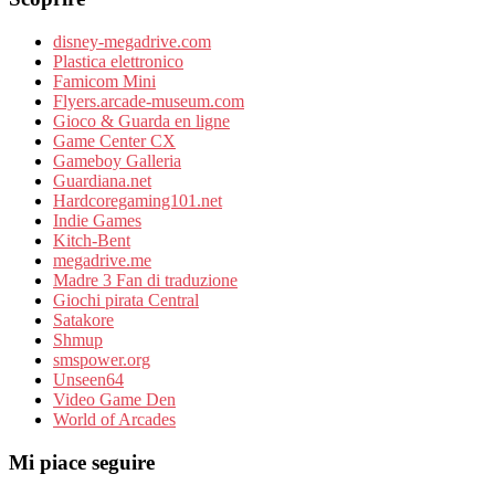
disney-megadrive.com
Plastica elettronico
Famicom Mini
Flyers.arcade-museum.com
Gioco & Guarda en ligne
Game Center CX
Gameboy Galleria
Guardiana.net
Hardcoregaming101.net
Indie Games
Kitch-Bent
megadrive.me
Madre 3 Fan di traduzione
Giochi pirata Central
Satakore
Shmup
smspower.org
Unseen64
Video Game Den
World of Arcades
Mi piace seguire