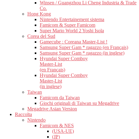
Winsen / Guangzhou Li Cheng Industria & Trade
Co.
Hong Kong
Nintendo Entertainement sistema
Famicom & Super Famicom
Super Mario World 2 Yoshi Isola
Corea del Sud
Gamecube : Coreana Master-List !
Samsung Super Gam * ragazzo (en Français)
Samsung Super Gam * ragazzo (in inglese)
Hyundai Super Comboy
Master-List
(en Français)
Hyundai Super Comboy
Master-List
(in inglese)
Taiwan
Famicom da Taiwan
Giochi originali di Taiwan su Megadrive
Megadrive Asian Version
Raccolta
Nintendo
Famicom & NES
(USA-UE)
(JP)