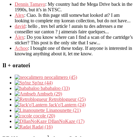
Dennis Tamayo
:
My country had the Mega Drive back in the
1990s
,
but it’s in NTSC
.
Alex
: Ciao.
Is this page still somewhat looked at
?
I am
looking to complete my korean collection
,
but do not have..
.
david
:
hello
,
tres bel article
!
aurais tu des adresses a me
conseiller sur canton
?
j aimerais faire quelques..
.
Álex
: Do you know where can I find a scan of the cartridge’s
sticker? This post is the only site that I saw...
Achoo
: I bought one of these today. If anyone is interested in
knowing anything about it, let me know.
Il + oratori
neocalimero (45)
Sp!nz (44)
bababaloo (33)
Ambseb (29)
Retroblogueur (25)
Jack'o'Lantern (24)
Linanounette (21)
cocole (20)
DIlanNoKaze (17)
Radaj (16)