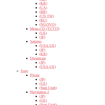
(KR)
(CA)
(BR)
(CN TW)
(RU)
(NUOVO)
Mega-CD (TUTTI)
(UE)
(JP)
Saturno
(USA-UE)
(JP)
(KR)
Dreamcast
(JP)
(USA-UE)
Sony
PSone
(JP)
(UE)
(Stati Uniti)
Playstation 2
(JP)
(UE)
(Stati Uniti)