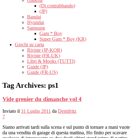
Galleria
(Di contrabbando)
(JP)
Bandai
Hyundai
Samsung
Gam * Boy
Super Gam * Boy (KR)
Giochi su carta
Riviste (JP-KOR)
Riviste (FR-UK)
Libri & Mooks (TUTTI)
Guide (JP)
Guide (FR-US)
Tag Archives:
ps1
Vide grenier du dimanche vol 4
Inviato il
31 Luglio 2011
da
Dentifritz
7
Siamo arrivati ​​tardi sulla scena e sul punto di tornare a mani vuote
da una vendita di garage di questa mattina, Ho finito per scavare