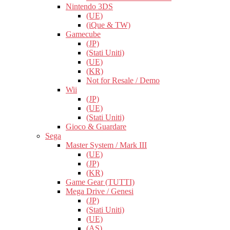
Nintendo 3DS
(UE)
(iQue & TW)
Gamecube
(JP)
(Stati Uniti)
(UE)
(KR)
Not for Resale / Demo
Wii
(JP)
(UE)
(Stati Uniti)
Gioco & Guardare
Sega
Master System / Mark III
(UE)
(JP)
(KR)
Game Gear (TUTTI)
Mega Drive / Genesi
(JP)
(Stati Uniti)
(UE)
(AS)