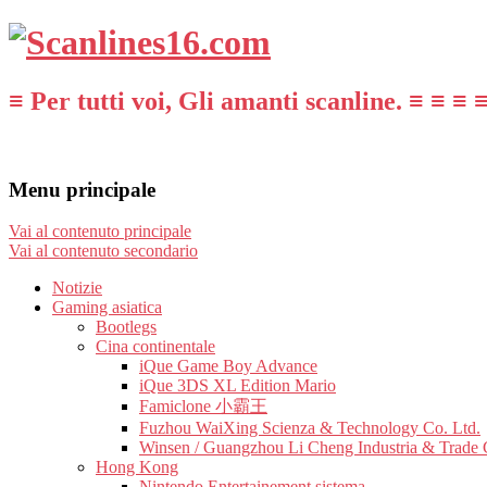
≡ Per tutti voi, Gli amanti scanline. ≡ ≡ ≡ 
Menu principale
Vai al contenuto principale
Vai al contenuto secondario
Notizie
Gaming asiatica
Bootlegs
Cina continentale
iQue Game Boy Advance
iQue 3DS XL Edition Mario
Famiclone 小霸王
Fuzhou WaiXing Scienza & Technology Co. Ltd.
Winsen / Guangzhou Li Cheng Industria & Trade 
Hong Kong
Nintendo Entertainement sistema