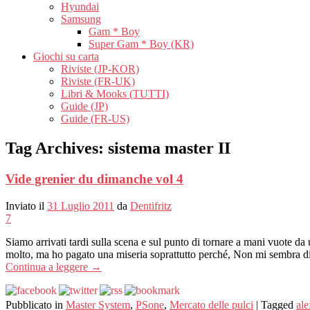
Hyundai
Samsung
Gam * Boy
Super Gam * Boy (KR)
Giochi su carta
Riviste (JP-KOR)
Riviste (FR-UK)
Libri & Mooks (TUTTI)
Guide (JP)
Guide (FR-US)
Tag Archives:
sistema master II
Vide grenier du dimanche vol 4
Inviato il
31 Luglio 2011
da
Dentifritz
7
Siamo arrivati ​​tardi sulla scena e sul punto di tornare a mani vuote d
molto, ma ho pagato una miseria soprattutto perché, Non mi sembra di 
Continua a leggere
→
Pubblicato in
Master System
,
PSone
,
Mercato delle pulci
|
Tagged
ale