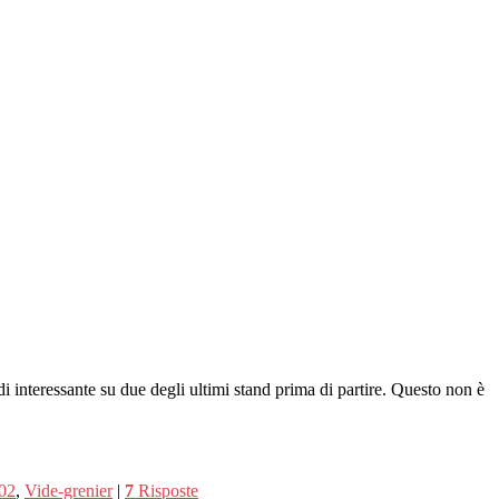
di interessante su due degli ultimi stand prima di partire. Questo non è
02
,
Vide-grenier
|
7
Risposte