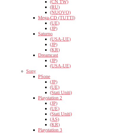
(CN TW)
(RU)
(NUOVO)
Mega-CD (TUTTI)
(UE)
(JP)
Saturno
(USA-UE)
(JP)
(KR)
Dreamcast
(JP)
(USA-UE)
Sony
PSone
(JP)
(UE)
(Stati Uniti)
Playstation 2
(JP)
(UE)
(Stati Uniti)
(AS)
(KR)
Playstation 3