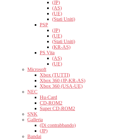
(JP)
(AS)
(UE)
(Stati Uniti)
PSP
(JP)
(UE)
(Stati Uniti)
(KR-AS)
PS Vita
(AS)
(UE)
Microsoft
Xbox (TUTTI)
Xbox 360 (JP-KR-AS)
Xbox 360 (USA-UE)
NEC
Hu-Card
CD-ROM2
Super CD-ROM2
SNK
Galleria
(Di contrabbando)
(JP)
Bandai