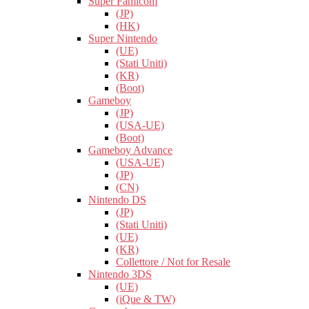
Super Famicom
(JP)
(HK)
Super Nintendo
(UE)
(Stati Uniti)
(KR)
(Boot)
Gameboy
(JP)
(USA-UE)
(Boot)
Gameboy Advance
(USA-UE)
(JP)
(CN)
Nintendo DS
(JP)
(Stati Uniti)
(UE)
(KR)
Collettore / Not for Resale
Nintendo 3DS
(UE)
(iQue & TW)