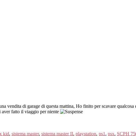
a una vendita di garage di questa mattina, Ho finito per scavare qualcosa 
aver fatto il viaggio per niente
x kid
,
sistema master
,
sistema master II
,
playstation
,
ps1
,
psx
,
SCPH 75