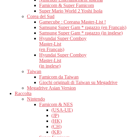
Famicom & Super Famicom
Super Mario World 2 Yoshi Isola
Corea del Sud
Gamecube : Coreana Master-List !
Samsung Super Gam * ragazzo (en Français)
Samsung Super Gam * ragazzo (in inglese)
Hyundai Super Comboy
Master-List
(en Français)
Hyundai Super Comboy
Master-List
(in inglese)
Taiwan
Famicom da Taiwan
Giochi originali di Taiwan su Megadrive
Megadrive Asian Version
Raccolta
Nintendo
Famicom & NES
(USA-UE)
(JP)
(HK)
(CH)
(KR)