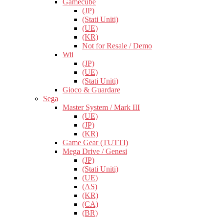
Gamecube
(JP)
(Stati Uniti)
(UE)
(KR)
Not for Resale / Demo
Wii
(JP)
(UE)
(Stati Uniti)
Gioco & Guardare
Sega
Master System / Mark III
(UE)
(JP)
(KR)
Game Gear (TUTTI)
Mega Drive / Genesi
(JP)
(Stati Uniti)
(UE)
(AS)
(KR)
(CA)
(BR)