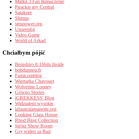
Matka 3 Fan tłumaczenie
Pirackie gry Central
Satakore
Shmup
smspower.org
Unseen64
Video Game
World of Arkad
Chciałbym pójść
Benishiro 8-16bits Inside
bobdupneu.fr
Famicomblog
Wiertarka Chavouet
Wolverine Looney
Gówno Stories
iGREKKESS' Blog
Widziałem wysokie
lafautealamanette.org
Looking Glass House
Rhod Blog Collection
Sp!nz Show Room
Gry wideo są Rad