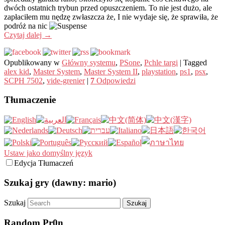
dwóch ostatnich trybun przed opuszczeniem. To nie jest dużo, ale
zapłaciłem mu nędzę zwłaszcza że, I nie wydaje się, że sprawiła, że ​​
podróż na nic
Czytaj dalej
→
Opublikowany w
Główny systemu
,
PSone
,
Pchle targi
|
Tagged
alex kid
,
Master System
,
Master System II
,
playstation
,
ps1
,
psx
,
SCPH 7502
,
vide-grenier
|
7
Odpowiedzi
Tłumaczenie
Ustaw jako domyślny język
Edycja Tłumaczeń
Szukaj gry (dawny: mario)
Szukaj
Random Pr0n