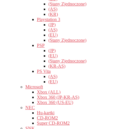
(Stany Zjednoczone)
(AS)
(KR)
Playstation 3
(JP)
(AS)
(EU)
(Stany Zjednoczone)
PSP
(JP)
(EU)
(Stany Zjednoczone)
(KR-AS)
PS Vita
(AS)
(EU)
Microsoft
Xbox (ALL)
Xbox 360 (JP-KR-AS)
Xbox 360 (US-EU)
NEC
Hu-kartki
CD-ROM2
Super CD-ROM2
SNK