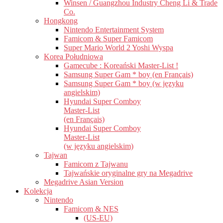
Winsen / Guangzhou Industry Cheng Li & Trade
Co.
Hongkong
Nintendo Entertainment System
Famicom & Super Famicom
Super Mario World 2 Yoshi Wyspa
Korea Południowa
Gamecube : Koreański Master-List !
Samsung Super Gam * boy (en Français)
Samsung Super Gam * boy (w języku
angielskim)
Hyundai Super Comboy
Master-List
(en Français)
Hyundai Super Comboy
Master-List
(w języku angielskim)
Tajwan
Famicom z Tajwanu
Tajwańskie oryginalne gry na Megadrive
Megadrive Asian Version
Kolekcja
Nintendo
Famicom & NES
(US-EU)