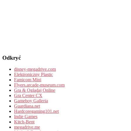
Odkryć
disney-megadrive.com
Elektroniczny Plastic
Famicom Mini
Flyers.arcade-museum.com
Gra & Oglądaj Online
Gra Center CX
Gameboy Galleria
Guardiana.net
Hardcoregaming101.net
Indie Games
Kitch-Bent
megadrive.me