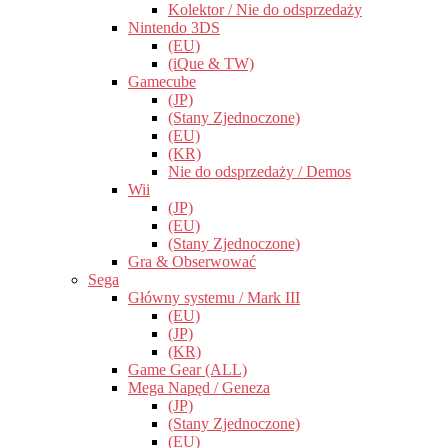
Kolektor / Nie do odsprzedaży
Nintendo 3DS
(EU)
(iQue & TW)
Gamecube
(JP)
(Stany Zjednoczone)
(EU)
(KR)
Nie do odsprzedaży / Demos
Wii
(JP)
(EU)
(Stany Zjednoczone)
Gra & Obserwować
Sega
Główny systemu / Mark III
(EU)
(JP)
(KR)
Game Gear (ALL)
Mega Napęd / Geneza
(JP)
(Stany Zjednoczone)
(EU)