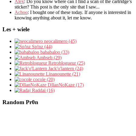
Álex
: Do you know where can I find a scan of the cartridge’s
sticker? This post is the only site that I saw...
Achoo
: I bought one of these today. If anyone is interested in
knowing anything about it, let me know.
Les + wiele
neocalimero (45)
Sp!nz (44)
bababaloo (33)
Ambseb (29)
Retroblogueur (25)
Jack'o'lantern (24)
Linanounette (21)
cocole (20)
DIlanNoKaze (17)
Raddai (16)
Random Pr0n