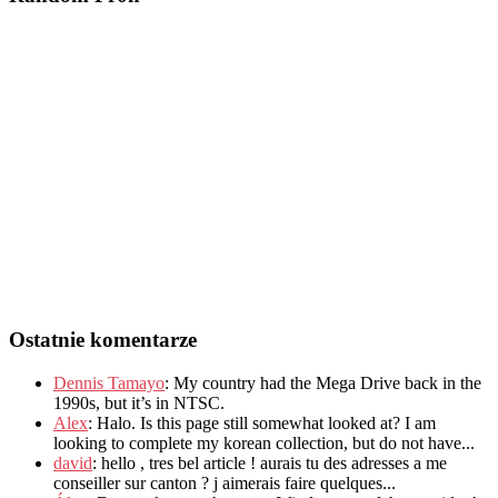
Ostatnie komentarze
Dennis Tamayo
:
My country had the Mega Drive back in the
1990s
,
but it’s in NTSC
.
Alex
: Halo.
Is this page still somewhat looked at
?
I am
looking to complete my korean collection
,
but do not have..
.
david
:
hello
,
tres bel article
!
aurais tu des adresses a me
conseiller sur canton
?
j aimerais faire quelques..
.