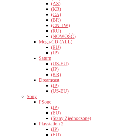
(AS)
(KR)
(CA)
(BR)
(CN TW)
(RU)
(NOWOŚĆ)
Mega-CD (ALL)
(EU)
(JP)
Saturn
(US-EU)
(JP)
(KR)
Dreamcast
(JP)
(US-EU)
Sony
PSone
(JP)
(EU)
(Stany Zjednoczone)
Playstation 2
(JP)
(EU)