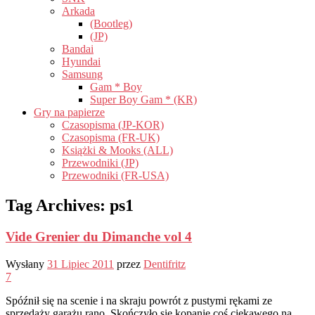
Arkada
(Bootleg)
(JP)
Bandai
Hyundai
Samsung
Gam * Boy
Super Boy Gam * (KR)
Gry na papierze
Czasopisma (JP-KOR)
Czasopisma (FR-UK)
Książki & Mooks (ALL)
Przewodniki (JP)
Przewodniki (FR-USA)
Tag Archives:
ps1
Vide Grenier du Dimanche vol 4
Wysłany
31 Lipiec 2011
przez
Dentifritz
7
Spóźnił się na scenie i na skraju powrót z pustymi rękami ze
sprzedaży garażu rano, Skończyło się kopanie coś ciekawego na