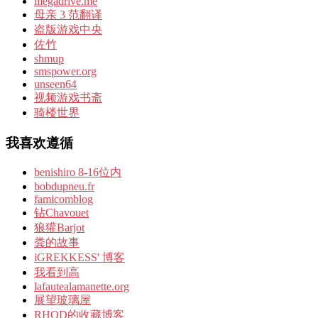
megadrive.me
母亲 3 范翻译
盗版游戏中央
佐竹
shmup
smspower.org
unseen64
视频游戏书斋
骑楼世界
我喜欢遵循
benishiro 8-16位内
bobdupneu.fr
famicomblog
钻Chavouet
狼獾Barjot
粪的故事
iGREKKESS' 博客
我看到高
lafautealamanette.org
展望玻璃屋
RHOD的收藏博客