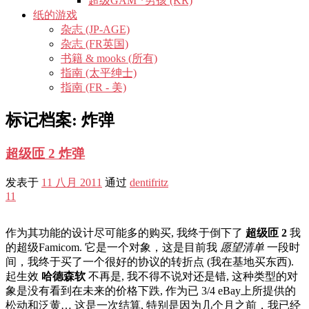
超级GAM *男孩 (KR)
纸的游戏
杂志 (JP-AGE)
杂志 (FR英国)
书籍 & mooks (所有)
指南 (太平绅士)
指南 (FR - 美)
标记档案:
炸弹
超级匝 2 炸弹
发表于
11 八月 2011
通过
dentifritz
11
作为其功能的设计尽可能多的购买, 我终于倒下了
超级匝 2
我
的超级Famicom. 它是一个对象，这是目前我
愿望清单
一段时
间，我终于买了一个很好的协议的转折点 (我在基地买东西).
起生效
哈德森软
不再是, 我不得不说对还是错, 这种类型的对
象是没有看到在未来的价格下跌, 作为已 3/4 eBay上所提供的
松动和泛黄… 这是一次结算, 特别是因为几个月之前，我已经