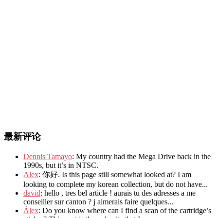
最新评论
Dennis Tamayo
: My country had the Mega Drive back in the
1990s, but it’s in NTSC.
Alex
: 你好. Is this page still somewhat looked at? I am
looking to complete my korean collection, but do not have...
david
: hello , tres bel article ! aurais tu des adresses a me
conseiller sur canton ? j aimerais faire quelques...
Álex
: Do you know where can I find a scan of the cartridge’s