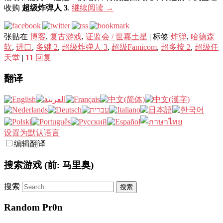
收购
超级炸弹人 3
.
继续阅读
→
张贴在
博客
,
复古游戏
,
证监会 / 世嘉土星
|
标签
炸弹
,
哈德森
软
,
进口
,
多键 2
,
超级炸弹人 3
,
超级Famicom
,
超多按 2
,
超级任
天堂
|
11
回复
翻译
设置为默认语言
编辑翻译
搜索游戏 (前: 马里奥)
搜索
Random Pr0n