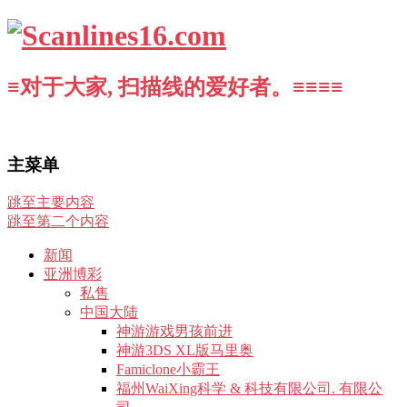
≡对于大家, 扫描线的爱好者。≡≡≡≡
主菜单
跳至主要内容
跳至第二个内容
新闻
亚洲博彩
私售
中国大陆
神游游戏男孩前进
神游3DS XL版马里奥
Famiclone小霸王
福州WaiXing科学 & 科技有限公司. 有限公