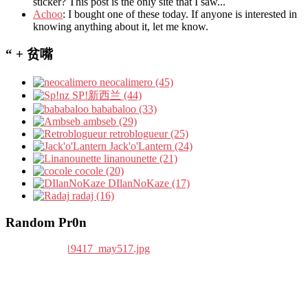
sticker? This post is the only site that I saw...
Achoo
: I bought one of these today. If anyone is interested in
knowing anything about it, let me know.
“ + 贫嘴
neocalimero (45)
SP!新西兰 (44)
bababaloo (33)
ambseb (29)
retroblogueur (25)
Jack'o'Lantern (24)
linanounette (21)
cocole (20)
DIlanNoKaze (17)
radaj (16)
Random Pr0n