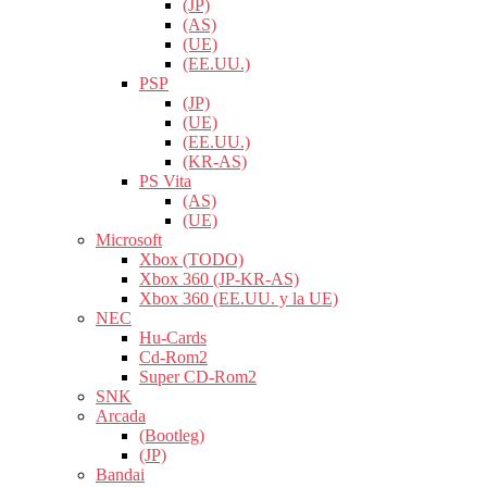
(JP)
(AS)
(UE)
(EE.UU.)
PSP
(JP)
(UE)
(EE.UU.)
(KR-AS)
PS Vita
(AS)
(UE)
Microsoft
Xbox (TODO)
Xbox 360 (JP-KR-AS)
Xbox 360 (EE.UU. y la UE)
NEC
Hu-Cards
Cd-Rom2
Super CD-Rom2
SNK
Arcada
(Bootleg)
(JP)
Bandai