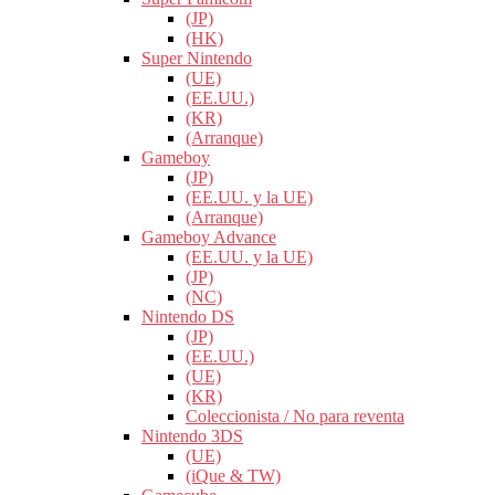
(JP)
(HK)
Super Nintendo
(UE)
(EE.UU.)
(KR)
(Arranque)
Gameboy
(JP)
(EE.UU. y la UE)
(Arranque)
Gameboy Advance
(EE.UU. y la UE)
(JP)
(NC)
Nintendo DS
(JP)
(EE.UU.)
(UE)
(KR)
Coleccionista / No para reventa
Nintendo 3DS
(UE)
(iQue & TW)