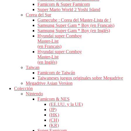
Famicom & Super Famicom
Super Mario World 2 Yoshi Island
Corea del Sur
Gamecube : Corea del Master-Lista de !
Samsung Super Gam * Boy (en Français)
Samsung Super Gam * Boy (en Inglés)
Hyundai super Comboy
Master-List
(en Français)
Hyundai super Comboy
Master-List
(en Inglés)
Taiwan
Famicom de Taiwán
Taiwaneses juegos originales sobre Megadrive
Megadrive Asian Version
Colección
Nintendo
Famicom & NES
(EE.UU. y la UE)
(JP)
(HK)
(CH)
(KR)
Super Famicom