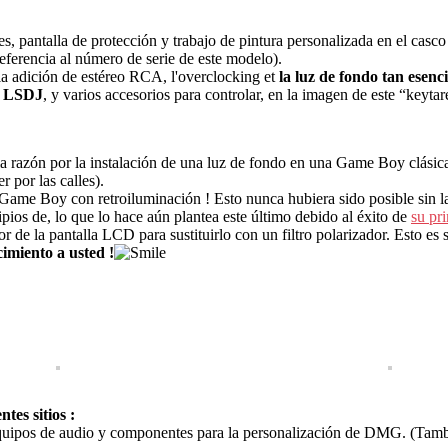
es, pantalla de protección y trabajo de pintura personalizada en el cas
ferencia al número de serie de este modelo).
 adición de estéreo RCA, l'overclocking et
la luz de fondo tan esenc
s
LSDJ
, y varios accesorios para controlar, en la imagen de este “keytar
a razón por la instalación de una luz de fondo en una Game Boy clásic
 por las calles).
ca Game Boy con retroiluminación ! Esto nunca hubiera sido posible sin
ios de, lo que lo hace aún plantea este último debido al éxito de
su pr
rior de la pantalla LCD para sustituirlo con un filtro polarizador. Esto 
imiento a usted !
tes sitios :
 equipos de audio y componentes para la personalización de DMG. (Tamb