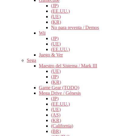
Gamecube
(JP)
(EE.UU.)
(UE)
(KR)
No para reventa / Demos
Wii
(JP)
(UE)
(EE.UU.)
Juego & Ver
Sega
Maestro del Sistema / Mark III
(UE)
(JP)
(KR)
Game Gear (TODO)
Mega Drive / Génesis
(JP)
(EE.UU.)
(UE)
(AS)
(KR)
(California)
(BR)