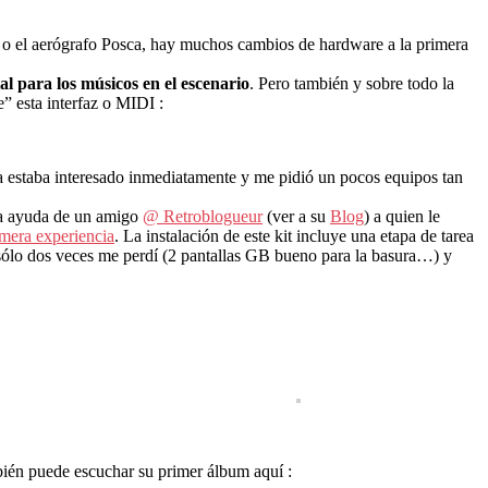
co o el aerógrafo Posca, hay muchos cambios de hardware a la primera
ial para los músicos en el escenario
. Pero también y sobre todo la
e” esta interfaz o MIDI :
a estaba interesado inmediatamente y me pidió un pocos equipos tan
 la ayuda de un amigo
@ Retroblogueur
(ver a su
Blog
) a quien le
imera experiencia
. La instalación de este kit incluye una etapa de tarea
es sólo dos veces me perdí (2 pantallas GB bueno para la basura…) y
ién puede escuchar su primer álbum aquí :