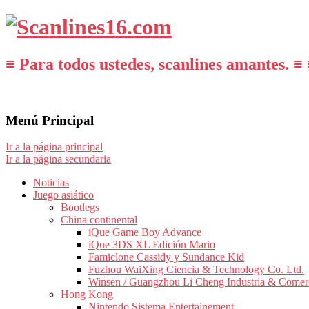
≡ Para todos ustedes, scanlines amantes. ≡ 
Menú Principal
Ir a la página principal
Ir a la página secundaria
Noticias
Juego asiático
Bootlegs
China continental
iQue Game Boy Advance
iQue 3DS XL Edición Mario
Famiclone Cassidy y Sundance Kid
Fuzhou WaiXing Ciencia & Technology Co. Ltd.
Winsen / Guangzhou Li Cheng Industria & Comer
Hong Kong
Nintendo Sistema Entertainement