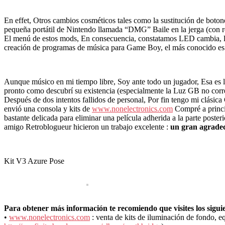
En effet, Otros cambios cosméticos tales como la sustitución de boton
pequeña portátil de Nintendo llamada “DMG” Baile en la jerga (con re
El menú de estos mods, En consecuencia, constatamos LED cambia, la
creación de programas de música para Game Boy, el más conocido e
Aunque músico en mi tiempo libre, Soy ante todo un jugador, Esa es l
pronto como descubrí su existencia (especialmente la Luz GB no correr
Después de dos intentos fallidos de personal, Por fin tengo mi clási
envió una consola y kits de
www.nonelectronics.com
Compré a princip
bastante delicada para eliminar una película adherida a la parte poste
amigo Retroblogueur hicieron un trabajo excelente :
un gran agradec
Kit V3 Azure Pose
Para obtener más información te recomiendo que visites los siguien
•
www.nonelectronics.com
: venta de kits de iluminación de fondo,