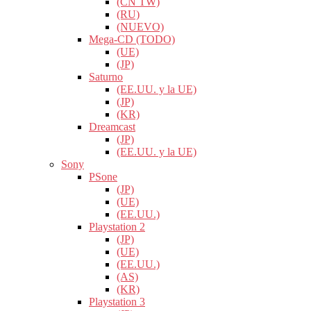
(CN TW)
(RU)
(NUEVO)
Mega-CD (TODO)
(UE)
(JP)
Saturno
(EE.UU. y la UE)
(JP)
(KR)
Dreamcast
(JP)
(EE.UU. y la UE)
Sony
PSone
(JP)
(UE)
(EE.UU.)
Playstation 2
(JP)
(UE)
(EE.UU.)
(AS)
(KR)
Playstation 3