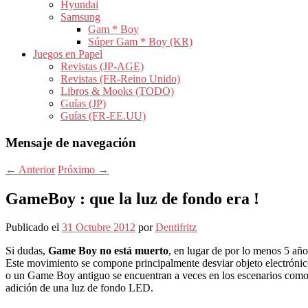
Hyundai
Samsung
Gam * Boy
Súper Gam * Boy (KR)
Juegos en Papel
Revistas (JP-AGE)
Revistas (FR-Reino Unido)
Libros & Mooks (TODO)
Guías (JP)
Guías (FR-EE.UU)
Mensaje de navegación
←
Anterior
Próximo
→
GameBoy : que la luz de fondo era !
Publicado el
31 Octubre 2012
por
Dentifritz
Si dudas,
Game Boy no está muerto
, en lugar de por lo menos 5 añ
Este movimiento se compone principalmente desviar objeto electrónico
o un Game Boy antiguo se encuentran a veces en los escenarios como un
adición de una luz de fondo LED.